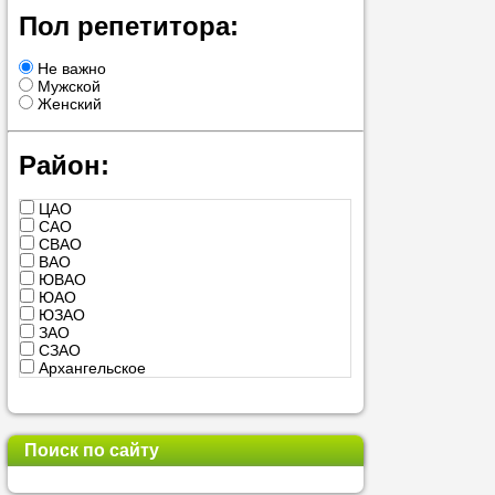
учеником.
Пол репетитора:
Не важно
Мужской
Женский
Район:
ЦАО
САО
СВАО
ВАО
ЮВАО
ЮАО
ЮЗАО
ЗАО
СЗАО
Архангельское
Балашиха
Бутово
Видное
Воскресенск
Поиск по сайту
Дедовск
Дзержинский
Дмитров