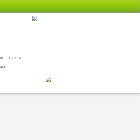
 пожелания.
ева.
свои вопросы
ть
Nado5.ru!