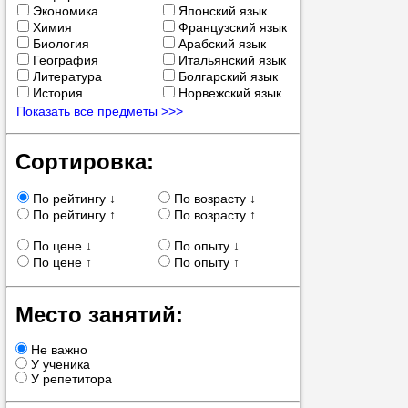
Экономика
Японский язык
Химия
Французский язык
Биология
Арабский язык
Прислушай
География
Итальянский язык
Совет 1.
Ч
Литература
Болгарский язык
оператор 
История
Норвежский язык
Показать все предметы >>>
Мы п
Сортировка:
По рейтингу ↓
По возрасту ↓
Прислушай
По рейтингу ↑
По возрасту ↑
Совет 2.
Е
укажите к
По цене ↓
По опыту ↓
подходящ
По цене ↑
По опыту ↑
Мы н
Место занятий:
Не важно
У ученика
Прислушай
У репетитора
Совет 3.
В
своей зад