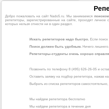
Долгопрудный
Репе
Домодедово
Дубна
Егорьевск
Добро пожаловать на сайт Nado5.ru. Мы занимаемся
поиском
Железнодорожный
репетиторы, зарегистрированные на сайте, проходят личное 
Жуковский
которых нельзя отнести ни в один раздел.
Зеленоград
Ивантеевка
Истра
Клин
Искать репетиторов надо быстро.
Если поиск 
Климовск
Красноармейск
Поиск должен быть удобным.
Ничего лишнего.
Коломна
Королев
Репетиторы-студенты очень хорошо справля
Красково
Котельники
Красногорск
Позвонить по телефону 8 (495) 626-26-05 и оста
Краснознаменск
Кубинка
Оставить заявку на подбор репетитора, нажав на
Лобня
Люберцы
Выбрать из списка репетиторов самостоятельно, 
Можайск
Мытищи
Наро-Фоминск
Нахабино
Мы найдем репетитора бесплатно
Ногинск
Одинцово
Мы найдем репетитора в течение дня
Орехово-Зуево