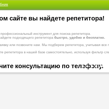
ебник
ом сайте вы найдете репетитора!
- профессиональный инструмент для поиска репетитора.
найдете подходящего репетитора
быстро, удобно и бесплатно.
заявку или позвоните нам. Мы подберем репетитора, учитывая все
те репетитора в нашей базе самостоятельно, используя фильтр сл
чите консультацию по телефону.
•
•
•
•
•
 рады проконсультировать Вас по вопросам образования. Задайте 
оналам.
 надо ломать голову, к кому обратиться за помощью - для этого ес
 репетиторы помогут вам.