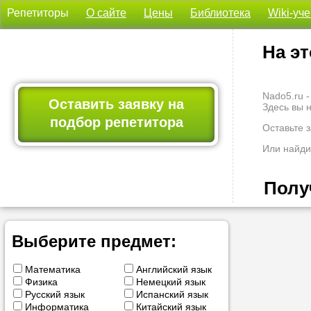
Репетиторы
О сайте
Цены
Библиотека
Wiki-уч
На эт
Nado5.ru 
Оставить заявку на
Здесь вы 
подбор репетитора
Оставьте 
Или найди
Полу
Мы всегда
Выберите предмет:
професси
Больше не
Математика
Английский язык
Физика
Немецкий язык
Русский язык
Испанский язык
Наши
Информатика
Китайский язык