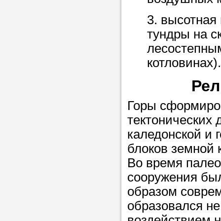
Прислушайте
3. высотная
советам, что
тундры на с
репетитора б
лесостепны
Совет 1.
Чтоб
котловинах).
упростить про
Рел
достаточно л
нам, и операт
Горы сформиро
репетитора, к
тектонических 
максимально 
каледонской и 
ваши требова
блоков земной 
Во время палео
сооружения бы
Мы подб
образом совре
репетитор
образовался не
воздействием н