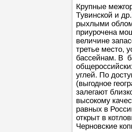
Крупные межгор
Тувинской и др
рыхлыми облом
приурочена мощ
величине запас
третье место, 
бассейнам. В б
общероссийски
углей. По дост
(выгодное геог
залегают близко
высокому качес
равных в Росси
открыт в котло
Черновские коп