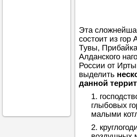
проконсульти
вопросам обр
Задайте свои
Эта сложнейшая
профессиона
состоит из гор 
Тувы, Прибайка
Больше не на
Алданского наг
голову, к кому
России от Ирты
помощью - для
выделить
Nado5.ru!
неск
данной террит
1. господст
Наши реп
глыбовых го
помогут в
малыми кот
2. круглого
воздушных 