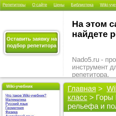
Репетиторы
О сайте
Цены
Библиотека
Wiki-уч
На этом с
найдете р
Оставить заявку на
подбор репетитора
Nado5.ru - п
инструмент д
репетитора.
Здесь вы най
Wiki-учебник
Главная
>
Wi
подходящего 
класс
> Горы 
Что такое Wiki-учебник?
быстро, удо
Математика
бесплатно.
Русский язык
рельефа и п
Геометрия
Физика
Оставьте заяв