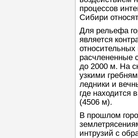
процессов инте
Сибири относят
Прислушайте
советам, что
Для рельефа г
репетитора б
является контр
относительных 
Совет 2.
Если
расчлененные с
заявку на под
до 2000 м. На 
то в поле «в
узкими гребням
укажите как 
ледники и вечн
подробностей
где находится 
чтобы мы мог
(4506 м).
самого подх
репетитора.
В прошлом гор
землетрясения
интрузий с обр
Мы найде