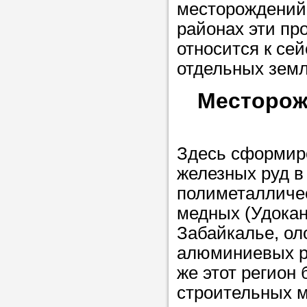
месторождений 
в течение
районах эти про
относится к се
отдельных земл
Прислушайте
Месторож
советам, что
репетитора б
Здесь сформир
Совет 3.
Вопр
железных руд в
сложившемус
полиметалличес
студент-реп
медных (Удокан
хорошо справ
Забайкалье, ол
задачей. Он 
алюминиевых ру
цена ниже, и 
же этот регион 
найдет общий
строительных м
учеником.