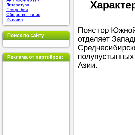
Английский язык
Характе
Литература
позвоните на
География
Обществознание
репетитора, у
История
пожелания.
Пояс гор Южной
Поиск по сайту
отделяет Запад
Или найдите 
Среднесибирско
нашей базе с
полупустынных
используя фи
Реклама от партнёров:
Азии.
Получите
консульт
телефону
Мы всегда ра