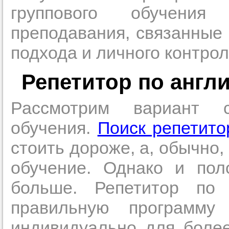
группового обучения
в течение
преподавания, связанные 
подхода и личного контрол
Прислушайте
Репетитор по англ
советам, что
репетитора б
Рассмотрим вариант 
Совет 3.
Вопр
обучения.
Поиск репетито
сложившемус
стоить дороже, а, обычно,
студент-реп
обучение. Однако и пол
хорошо справ
задачей. Он 
больше. Репетитор по 
цена ниже, и 
правильную программу 
найдет общий
учеником.
индивидуально для более