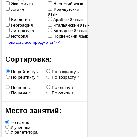
Экономика
Японский язык
позвоните на
Химия
Французский
язык
репетитора, у
Биология
Арабский язык
пожелания.
География
Итальянский язык
Литература
Болгарский язык
История
Норвежский язык
Или найдите 
Показать все предметы >>>
нашей базе с
используя фи
Сортировка:
По рейтингу ↓
По возрасту ↓
По рейтингу ↑
По возрасту ↑
Получите
По цене ↓
По опыту ↓
консульт
По цене ↑
По опыту ↑
телефону
Место занятий:
Не важно
У ученика
У репетитора
Мы всегда ра