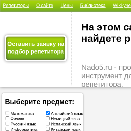
Репетиторы
О сайте
Цены
Библиотека
Wiki-уч
На этом с
найдете р
Оставить заявку на
подбор репетитора
Nado5.ru - п
инструмент д
репетитора.
Здесь вы най
подходящего 
Выберите предмет:
быстро, удо
Математика
Английский язык
бесплатно.
Физика
Немецкий язык
Русский язык
Испанский язык
Оставьте заяв
Информатика
Китайский язык