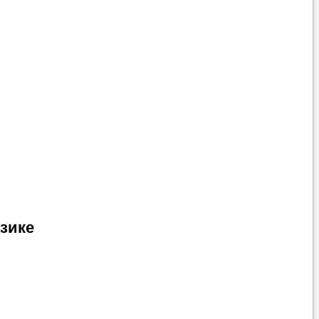
вонить нам, и
ования.
 пожелания»
ти
самого
зике
 справляется со
 язык с