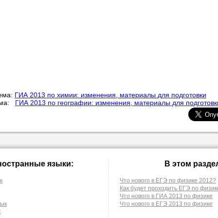
ема:
ГИА 2013 по химии: изменения, материалы для подготовки
ема:
ГИА 2013 по географии: изменения, материалы для подготовк
ностранные языки:
В этом разде
к
Что нового в ЕГЭ по физике 2012?
Как будет проходить ЕГЭ по физике
Что нового в ГИА 2013 по физике
зык
Что нового в ЕГЭ 2013 по физике
к