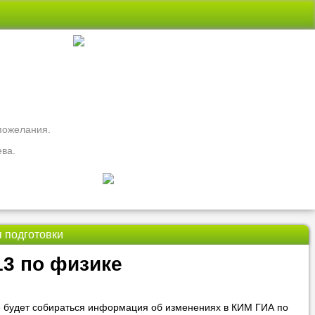
 пожелания.
ева.
 подготовки
свои вопросы
13 по физике
ть
Nado5.ru!
е будет собираться информация об изменениях в КИМ ГИА по