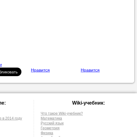
и
Нравится
Нравится
ле:
Wiki-учебник:
Что такое Wiki-учебник?
 в 2014 году
Математика
Русский язык
Геометрия
Физика