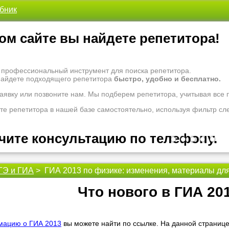
ебник
ом сайте вы найдете репетитора!
- профессиональный инструмент для поиска репетитора.
найдете подходящего репетитора
быстро, удобно и бесплатно.
заявку или позвоните нам. Мы подберем репетитора, учитывая все
те репетитора в нашей базе самостоятельно, используя фильтр сл
чите консультацию по телефону.
•
•
•
•
•
ГЭ и ГИА
> ГИА 2013 по физике: изменения, материалы для
 рады проконсультировать Вас по вопросам образования. Задайте 
оналам.
Что нового в ГИА 20
 надо ломать голову, к кому обратиться за помощью - для этого ес
 репетиторы помогут вам.
ацию о ГИА 2013
вы можете найти по ссылке. На данной страниц