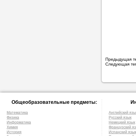
Предыдущая т
Следующая т
Общеобразовательные предметы:
И
Математика
Английский язы
Физика
Русский язык
Информатика
Немецкий язык
Химия
Французский я
История
Испанский язы