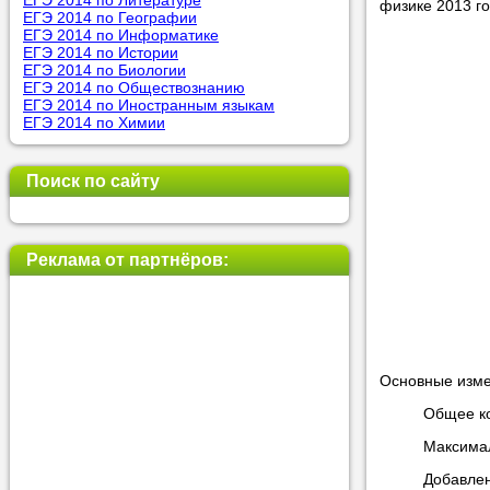
ЕГЭ 2014 по Литературе
физике 2013 го
ЕГЭ 2014 по Географии
ЕГЭ 2014 по Информатике
ЕГЭ 2014 по Истории
Прислушай
ЕГЭ 2014 по Биологии
ЕГЭ 2014 по Обществознанию
Совет 1.
Ч
ЕГЭ 2014 по Иностранным языкам
оператор 
ЕГЭ 2014 по Химии
Мы п
Поиск по сайту
Прислушай
Реклама от партнёров:
Совет 2.
Е
укажите к
подходящ
Мы н
Основные изме
Общее ко
Прислушай
Максимал
Совет 3.
В
Добавлен
своей зад