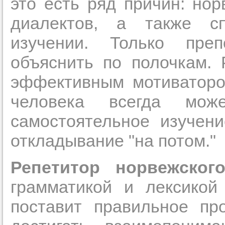
это есть ряд причин: но
Орехово-Зуево
Подольск
диалектов, а также с
Протвино
Прислушайте
Пушкино
изучении. Только пре
Раменское
советам, что
Реутов
Сергиев Посад
репетитора б
объяснить по полочкам. 
Серпухов
Солнечногорск
эффективным мотиватором
Совет 2.
Если
Старая Купавна
Ступино
заявку на под
Томилино
человека всегда мо
Троицк
то в поле «в
Фрязино
самостоятельное изучени
Химки
укажите как 
Черноголовка
откладывание "на потом."
Чехов
подробностей
Щелково
чтобы мы мог
Щербинка
Электрогорск
Репетитор норвежског
самого подх
Электросталь
Электроугли
репетитора.
грамматикой и лексикой
Юбилейный
поставит правильное пр
Мы найде