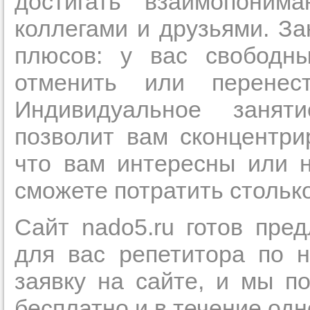
достигать взаимопоним
в течение
коллегами и друзьями. За
плюсов: у вас свободн
отменить или перенес
Прислушайте
Индивидуальное занят
советам, что
позволит вам сконцентри
репетитора б
что вам интересны или 
Совет 3.
Вопр
сложившемус
сможете потратить столько
студент-реп
Сайт nado5.ru готов пре
хорошо справ
задачей. Он 
для вас репетитора по н
цена ниже, и 
заявку на сайте, и мы п
найдет общий
учеником.
бесплатно и в течение одн