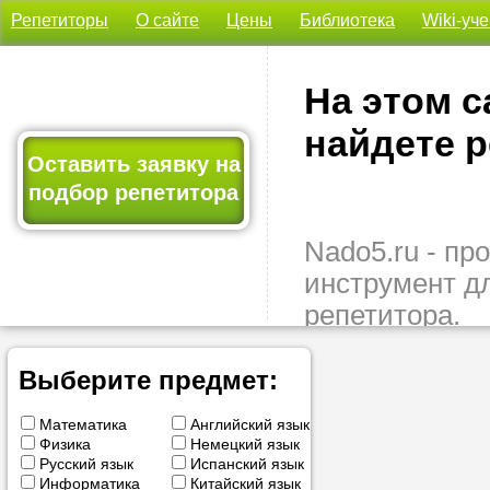
Репетиторы
О сайте
Цены
Библиотека
Wiki-уч
На этом с
найдете р
Оставить заявку на
подбор репетитора
Nado5.ru - п
инструмент д
репетитора.
Здесь вы най
подходящего 
Выберите предмет:
быстро, удо
Математика
Английский язык
бесплатно.
Физика
Немецкий язык
Русский язык
Испанский язык
Оставьте заяв
Информатика
Китайский язык