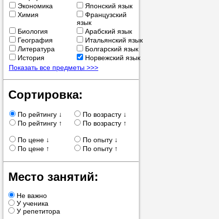
Экономика
Японский язык
позвоните на
Химия
Французский
язык
репетитора, у
Биология
Арабский язык
пожелания.
География
Итальянский язык
Литература
Болгарский язык
История
Норвежский язык
Или найдите 
Показать все предметы >>>
нашей базе с
используя фи
Сортировка:
По рейтингу ↓
По возрасту ↓
По рейтингу ↑
По возрасту ↑
Получите
По цене ↓
По опыту ↓
консульт
По цене ↑
По опыту ↑
телефону
Место занятий:
Не важно
У ученика
У репетитора
Мы всегда ра