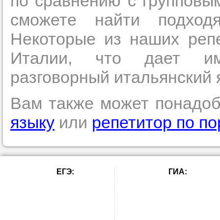
по сравнению с групповы
в течение
сможете найти подход
Некоторые из наших репе
Италии, что дает им
Прислушайте
разговорный итальянский 
советам, что
репетитора б
Вам также может понадо
Совет 3.
Вопр
языку
или
репетитор по по
сложившемус
студент-реп
хорошо справ
задачей. Он 
ЕГЭ:
ГИА:
цена ниже, и 
найдет общий
учеником.