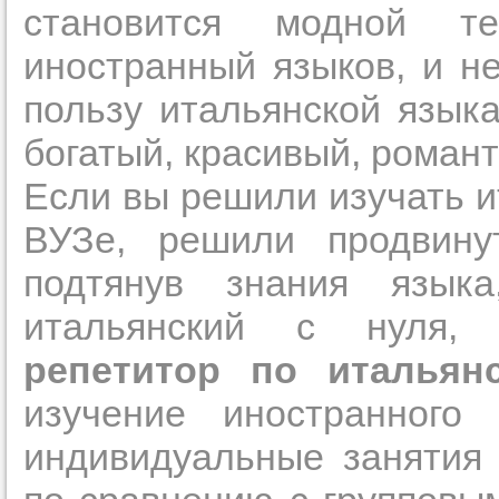
становится модной те
Орехово-Зуево
Подольск
Протвино
иностранный языков, и н
Прислушайте
Пушкино
Раменское
советам, что
пользу итальянской языка
Реутов
Сергиев Посад
репетитора б
Серпухов
богатый, красивый, романт
Солнечногорск
Совет 2.
Если
Старая Купавна
Если вы решили изучать и
Ступино
заявку на под
Томилино
ВУЗе, решили продвину
Троицк
то в поле «в
Фрязино
Химки
укажите как 
подтянув знания язык
Черноголовка
Чехов
подробностей
итальянский с нуля
Щелково
чтобы мы мог
Щербинка
Электрогорск
репетитор по итальян
самого подх
Электросталь
Электроугли
репетитора.
изучение иностранного 
Юбилейный
индивидуальные занятия
Мы найде