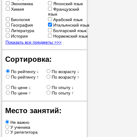
Экономика
Японский язык
позвоните на
Химия
Французский
язык
репетитора, у
Биология
Арабский язык
пожелания.
География
Итальянский язык
Литература
Болгарский язык
История
Норвежский язык
Или найдите 
Показать все предметы >>>
нашей базе с
используя фи
Сортировка:
По рейтингу ↓
По возрасту ↓
По рейтингу ↑
По возрасту ↑
Получите
По цене ↓
По опыту ↓
консульт
По цене ↑
По опыту ↑
телефону
Место занятий:
Не важно
У ученика
У репетитора
Мы всегда ра