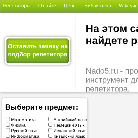
Репетиторы
О сайте
Цены
Библиотека
Wiki-уч
На этом с
найдете р
Оставить заявку на
подбор репетитора
Nado5.ru - п
инструмент д
репетитора.
Здесь вы най
подходящего 
Выберите предмет:
быстро, удо
Математика
Английский язык
бесплатно.
Физика
Немецкий язык
Русский язык
Испанский язык
Оставьте заяв
Информатика
Китайский язык