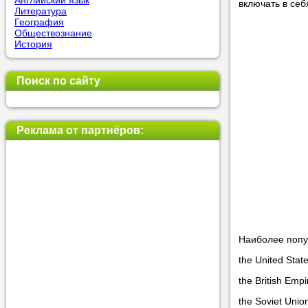
Английский язык
включать в се
Литература
География
Обществознание
Прислушай
История
Совет 1.
Ч
оператор 
Поиск по сайту
Мы п
Реклама от партнёров:
Прислушай
Совет 2.
Е
укажите к
подходящ
Мы н
Наиболее попу
the United Sta
Прислушай
the British Em
Совет 3.
В
the Soviet Uni
своей зад