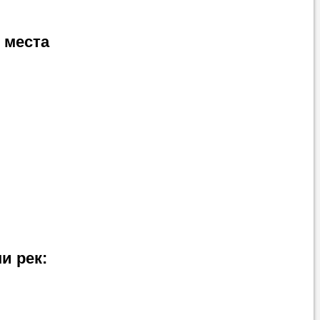
 места
и рек: