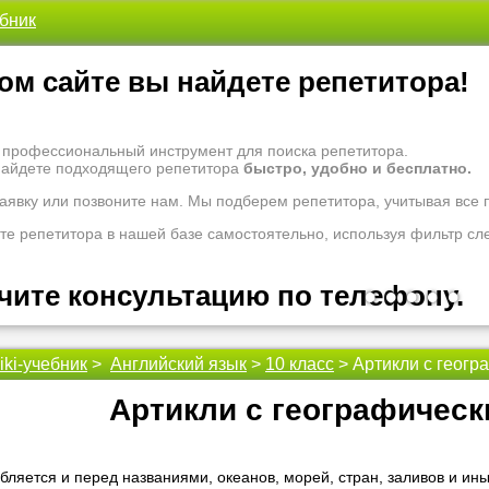
ебник
ом сайте вы найдете репетитора!
- профессиональный инструмент для поиска репетитора.
найдете подходящего репетитора
быстро, удобно и бесплатно.
заявку или позвоните нам. Мы подберем репетитора, учитывая все
те репетитора в нашей базе самостоятельно, используя фильтр сл
чите консультацию по телефону.
•
•
•
•
•
iki-учебник
>
Английский язык
>
10 класс
> Артикли с геогр
 рады проконсультировать Вас по вопросам образования. Задайте 
оналам.
Артикли с географичес
 надо ломать голову, к кому обратиться за помощью - для этого ес
 репетиторы помогут вам.
бляется и перед названиями, океанов, морей, стран, заливов и и