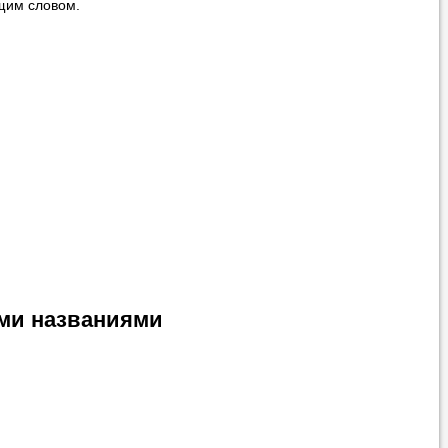
щим словом.
вонить нам, и
ования.
 пожелания»
ти
самого
ими названиями
 справляется со
 язык с