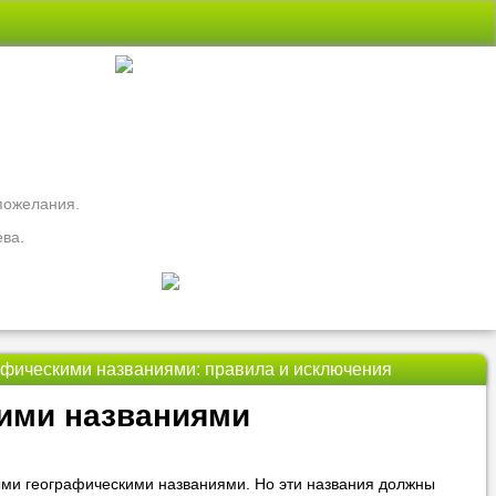
 пожелания.
ева.
афическими названиями: правила и исключения
свои вопросы
кими названиями
ть
Nado5.ru!
ными географическими названиями. Но эти названия должны