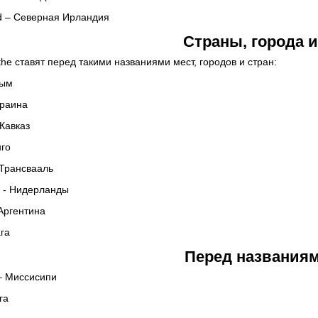
nd – Северная Ирландия
Страны, города и
the ставят перед такими названиями мест, городов и стран:
рым
краина
 Кавказ
нго
- Трансвааль
s - Нидерланды
 Аргентина
ага
Перед названиям
 – Миссисипи
га