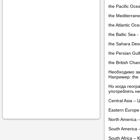
учеником.
the Pacific Oce
the Mediterran
the Atlantic O
the Baltic Sea 
the Sahara Des
the Persian Gul
the British Ch
Необходимо зап
Например: the Ba
Но когда геог
употреблять не
Central Asia –
Eastern Europe
North America
South America
South Africa –