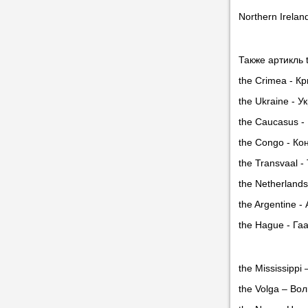
Northern Irela
Также артикль 
the Crimea - К
the Ukraine - У
the Caucasus -
the Congo - Ко
the Transvaal 
the Netherland
the Argentine -
the Hague - Га
the Mississippi
the Volga – Вол