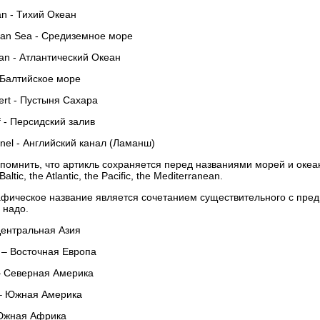
an - Тихий Океан
ean Sea - Средиземное море
cean - Атлантический Океан
- Балтийское море
ert - Пустыня Сахара
f - Персидский залив
annel - Английский канал (Ламанш)
омнить, что артикль сохраняется перед названиями морей и океано
ltic, the Atlantic, the Pacific, the Mediterranean.
рафическое название является сочетанием существительного с пр
 надо.
 Центральная Азия
 – Восточная Европа
 – Северная Америка
 – Южная Америка
 Южная Африка