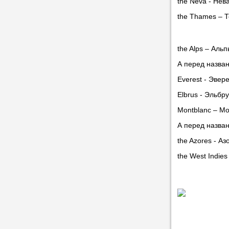
the Neva - Нев
the Thames – 
the Alps – Аль
А перед назван
Everest - Эвер
Elbrus - Эльбр
Montblanc – М
А перед назван
the Azores - А
the West Indies