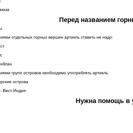
а
Темза
Перед названием горн
пы
иями отдельных горных вершин артикль ставить не надо:
ест
ус
онблан
иями групп островов необходимо употреблять артикль:
зорские острова
 - Вест-Индия
Нужна помощь в 