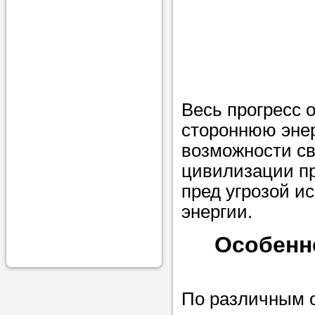
проконсульти
вопросам обр
Задайте свои
профессиона
Весь прогресс о
Больше не на
стороннюю энер
голову, к кому
возможности св
помощью - для
цивилизации пр
Nado5.ru!
пред угрозой и
энергии.
Наши реп
Особенн
помогут в
По различным о