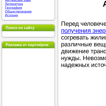
Английский язык
Литература
позвоните на
География
Обществознание
репетитора, у
История
пожелания.
Перед человече
Поиск по сайту
получения энер
Или найдите 
согревать жили
нашей базе с
различные вещи
используя фи
Реклама от партнёров:
движение транс
нужды. Невозм
Получите
надежных источ
консульт
телефону
Мы всегда ра