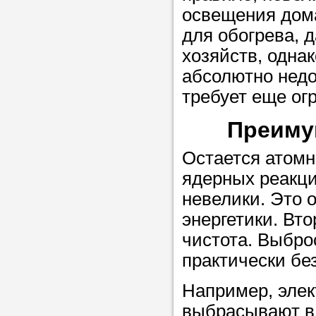
освещения дома
для обогрева, 
Прислушайте
хозяйств, одна
советам, что
абсолютно недо
репетитора б
требует еще ог
Совет 2.
Если
Преиму
заявку на под
то в поле «в
Остается атомн
укажите как 
ядерных реакци
подробностей
невелики. Это 
чтобы мы мог
энергетики. Вт
самого подх
чистота. Выброс
репетитора.
практически бе
Например, элек
Мы найде
выбрасывают в