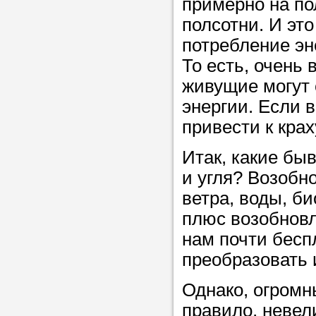
примерно на пол
Прислушайте
полсотни. И эт
советам, что
потребление эн
репетитора б
То есть, очень 
Совет 1.
Чтоб
живущие могут 
упростить про
энергии. Если 
достаточно л
привести к кра
нам, и операт
Итак, какие бы
репетитора, к
и угля? Возобн
максимально 
ветра, воды, б
ваши требова
плюс возобновл
нам почти бесп
Мы подб
преобразовать 
репетитор
Однако, огромн
правило, невел