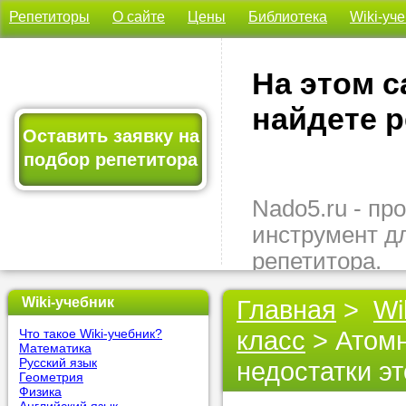
Репетиторы
О сайте
Цены
Библиотека
Wiki-уч
На этом с
найдете р
Оставить заявку на
подбор репетитора
Nado5.ru - п
инструмент д
репетитора.
Здесь вы най
Wiki-учебник
Главная
>
Wi
подходящего 
класс
> Атомн
Что такое Wiki-учебник?
быстро, удо
Математика
бесплатно.
Русский язык
недостатки эт
Геометрия
Физика
Оставьте заяв