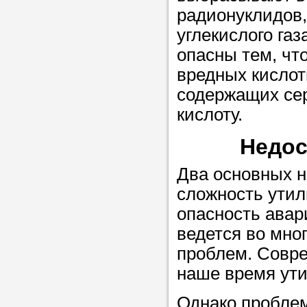
радионуклидов,
в течение
углекислого газ
опасны тем, чт
вредных кислот
Прислушайте
содержащих се
советам, что
кислоту.
репетитора б
Недос
Совет 3.
Вопр
Два основных н
сложившемус
сложность утил
студент-реп
опасность авар
хорошо справ
ведется во мно
задачей. Он 
проблем. Совре
цена ниже, и 
наше время ут
найдет общий
учеником.
Однако проблем