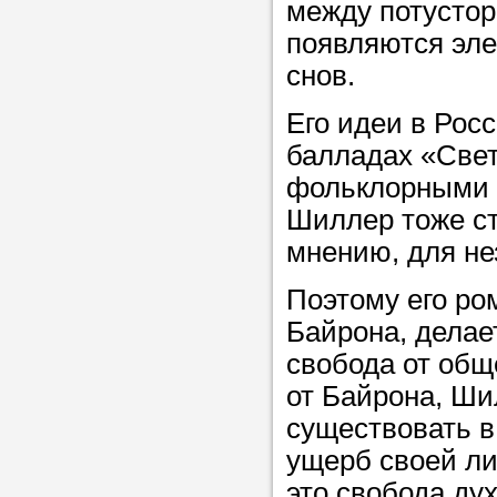
между потусто
в течение
появляются эл
снов.
Его идеи в Рос
Прислушайте
балладах «Све
советам, что
фольклорными 
репетитора б
Шиллер тоже ст
мнению, для не
Совет 3.
Вопр
сложившемус
Поэтому его ро
студент-реп
Байрона, делае
хорошо справ
свобода от обще
задачей. Он 
от Байрона, Ши
цена ниже, и 
существовать в
найдет общий
ущерб своей ли
учеником.
это свобода ду