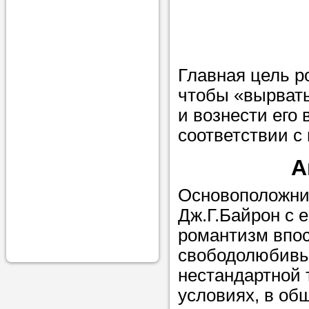
проконсульти
вопросам обр
Задайте свои
Главная цель р
профессиона
чтобы «вырвать
Больше не на
и вознести его
голову, к кому
соответствии с
помощью - для
А
Nado5.ru!
Основоположник
Дж.Г.Байрон с 
Наши реп
романтизм впос
помогут в
свободолюбивым
нестандартной 
условиях, в об