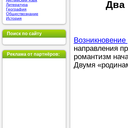
Английский язык
Два
Литература
позвоните на
География
Обществознание
репетитора, у
История
пожелания.
Поиск по сайту
Или найдите 
Возникновение
нашей базе с
направления пр
используя фи
Реклама от партнёров:
романтизм нача
Двумя «родинам
Получите
консульт
телефону
Мы всегда ра