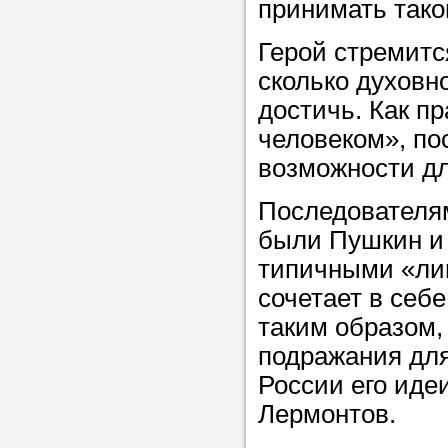
принимать тако
Прислушайте
советам, что
Герой стремитс
репетитора б
сколько духовн
достичь. Как п
Совет 1.
Чтоб
человеком», пос
упростить про
возможности д
достаточно л
нам, и операт
Последователя
репетитора, к
были Пушкин и 
максимально 
типичными «ли
ваши требова
сочетает в себе
таким образом,
подражания для
Мы подб
России его иде
репетитор
Лермонтов.