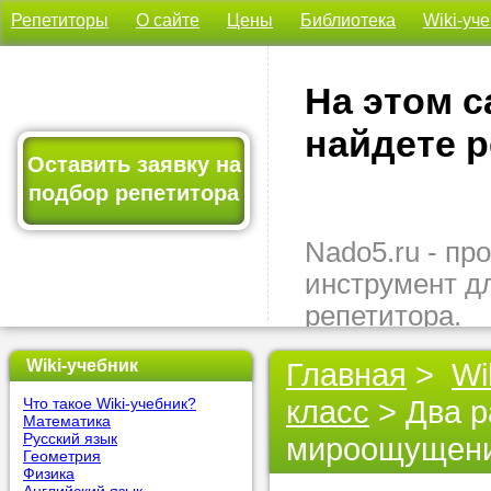
Репетиторы
О сайте
Цены
Библиотека
Wiki-уч
На этом с
найдете р
Оставить заявку на
подбор репетитора
Nado5.ru - п
инструмент д
репетитора.
Здесь вы най
Wiki-учебник
Главная
>
Wi
подходящего 
класс
> Два р
Что такое Wiki-учебник?
быстро, удо
Математика
бесплатно.
Русский язык
мироощущения
Геометрия
Физика
Оставьте заяв