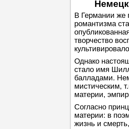
Немецк
В Германии же
Прислушайте
романтизма ста
советам, что
опубликованная
репетитора б
творчество вос
Совет 2.
Если
культивировало
заявку на под
Однако настоя
то в поле «в
стало имя Шилл
укажите как 
балладами. Не
подробностей
мистическим, т.
чтобы мы мог
материи, эмпир
самого подх
репетитора.
Согласно прин
материи: в поэ
жизнь и смерть,
Мы найде