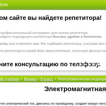
ебник
ом сайте вы найдете репетитора!
- профессиональный инструмент для поиска репетитора.
найдете подходящего репетитора
быстро, удобно и бесплатно.
заявку или позвоните нам. Мы подберем репетитора, учитывая все
те репетитора в нашей базе самостоятельно, используя фильтр сл
чите консультацию по телефону.
•
•
•
•
•
iki-учебник
>
Физика
>
8 класс
> Электромагнитная индукци
 рады проконсультировать Вас по вопросам образования. Задайте 
оналам.
Электромагнитная
 надо ломать голову, к кому обратиться за помощью - для этого ес
 репетиторы помогут вам.
что электрический ток, двигаясь по проводнику, создает вокруг нег