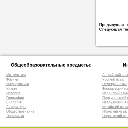
Предыдущая т
Следующая т
Общеобразовательные предметы:
И
Математика
Английский язы
Физика
Русский язык
Информатика
Немецкий язык
Химия
Французский я
История
Испанский язы
География
Португальский 
Биология
Итальянский я
Литература
Китайский язык
Обществознание
Японский язык
Экономика
Норвежский яз