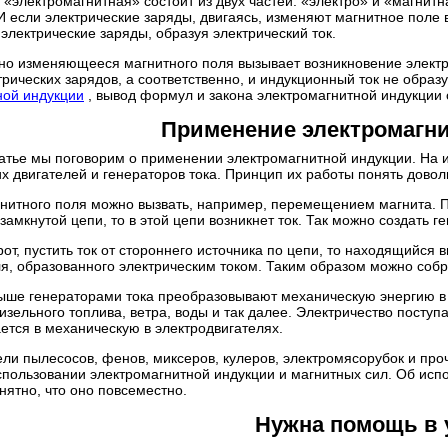
«электромагнитная» состоит из двух частей: «электро» и «магнит
 И если электрические заряды, двигаясь, изменяют магнитное поле 
лектрические заряды, образуя электрический ток.
но изменяющееся магнитного поля вызывает возникновение электри
рических зарядов, а соответственно, и индукционный ток не обра
ной индукции
, вывод формул и закона электромагнитной индукции о
Применение электромагн
татье мы поговорим о применении электромагнитной индукции. На 
х двигателей и генераторов тока. Принцип их работы понять довол
нитного поля можно вызвать, например, перемещением магнита. П
замкнутой цепи, то в этой цепи возникнет ток. Так можно создать ге
от, пустить ток от стороннего источника по цепи, то находящийся 
я, образованного электрическим током. Таким образом можно собр
ше генераторами тока преобразовывают механическую энергию в э
дизельного топлива, ветра, воды и так далее. Электричество пост
ется в механическую в электродвигателях.
ели пылесосов, фенов, миксеров, кулеров, электромясорубок и пр
спользовании электромагнитной индукции и магнитных сил. Об исп
нятно, что оно повсеместно.
Нужна помощь в 