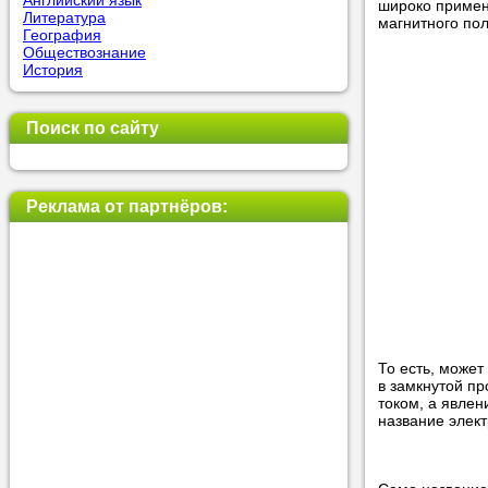
Английский язык
широко приме
Литература
магнитного пол
География
Обществознание
Прислушай
История
Совет 1.
Ч
оператор 
Поиск по сайту
Мы п
Реклама от партнёров:
Прислушай
Совет 2.
Е
укажите к
подходящ
Мы н
То есть, может
в замкнутой п
током, а явлен
название элек
Прислушай
Совет 3.
В
своей зад