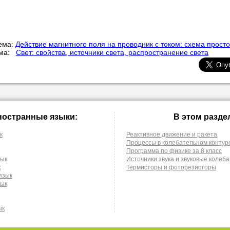
ема:
Действие магнитного поля на проводник с током: схема просто
ема:
Свет: свойства, источники света, распространение света
ностранные языки:
В этом разде
к
Реактивное движение и ракета
Процессы в колебательном контур
Программа по физике за 8 класс
зык
Источники звука и звуковые колеб
к
Термисторы и фоторезисторы
язык
зык
ык