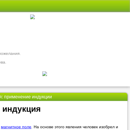
 пожелания.
ева.
я: применение индукции
свои вопросы
 индукция
ть
Nado5.ru!
о
магнитное поле
. На основе этого явления человек изобрел и