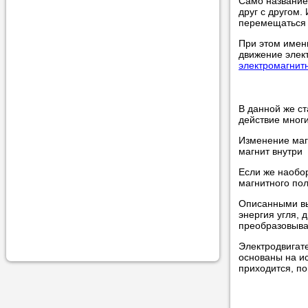
Само название 
учеником.
друг с другом.
перемещаться э
При этом имен
движение элект
электромагнит
В данной же с
действие многи
Изменение маг
магнит внутри 
Если же наобор
магнитного пол
Описанными вы
энергия угля, 
преобразовыва
Электродвигат
основаны на и
приходится, по