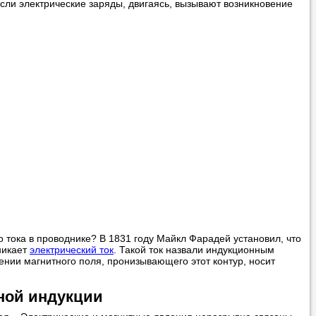
 если электрические заряды, двигаясь, вызывают возникновение
вонить нам, и
ования.
 пожелания»
ти
самого
о тока в проводнике? В 1831 году Майкл Фарадей установил, что
никает
электрический ток
. Такой ток назвали индукционным
ении магнитного поля, пронизывающего этот контур, носит
ной индукции
 справляется со
 язык с