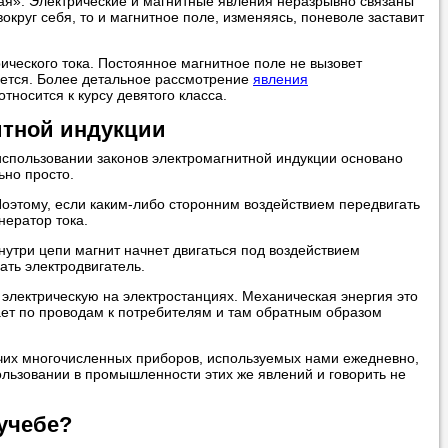
ная». Электрические и магнитные явления неразрывно связаны
вокруг себя, то и магнитное поле, изменяясь, поневоле заставит
ческого тока. Постоянное магнитное поле не вызовет
зуется. Более детальное рассмотрение
явления
тносится к курсу девятого класса.
итной индукции
использовании законов электромагнитной индукции основано
ьно просто.
оэтому, если каким-либо сторонним воздействием передвигать
нератор тока.
внутри цепи магнит начнет двигаться под воздействием
ать электродвигатель.
лектрическую на электростанциях. Механическая энергия это
упает по проводам к потребителям и там обратным образом
очих многочисленных приборов, используемых нами ежедневно,
ользовании в промышленности этих же явлений и говорить не
учебе?