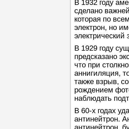
В 1932 году а
сделано важней
Прислушайте
которая по все
советам, что
электрон, но и
репетитора б
электрический 
Совет 2.
Если
В 1929 году су
заявку на под
предсказано эк
то в поле «в
что при столкн
укажите как 
аннигиляция, т
подробностей
также взрыв, 
чтобы мы мог
рождением фот
самого подх
наблюдать подт
репетитора.
В 60-х годах у
антинейтрон. А
Мы найде
антинейтрон, б