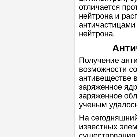
отличается пр
в течение
нейтрона и рас
античастицами 
нейтрона.
Прислушайте
Анти
советам, что
репетитора б
Получение анти
возможности со
Совет 3.
Вопр
антивеществе в
сложившемус
заряженное ядр
студент-реп
заряженное обл
хорошо справ
ученым удалось
задачей. Он 
цена ниже, и 
На сегодняшни
найдет общий
известных элем
учеником.
существования 