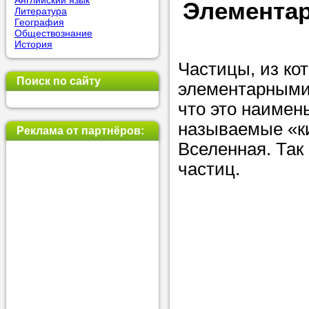
Английский язык
Элементар
Литература
позвоните на
География
Обществознание
репетитора, у
История
пожелания.
Частицы, из ко
Поиск по сайту
элементарными 
Или найдите 
что это наимен
нашей базе с
называемые «ки
используя фи
Реклама от партнёров:
Вселенная. Так
частиц.
Получите
консульт
телефону
Мы всегда ра