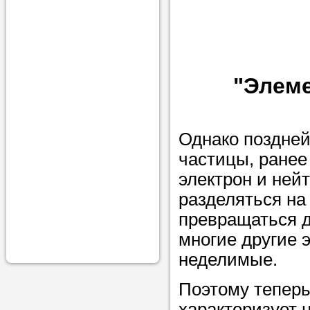
проконсульти
вопросам обр
Задайте свои
профессиона
"Элем
Больше не на
голову, к кому
Однако поздней
помощью - для
частицы, ранее
Nado5.ru!
электрон и ней
разделяться на
превращаться д
Наши реп
многие другие 
помогут в
неделимые.
Поэтому тепер
характеризует 