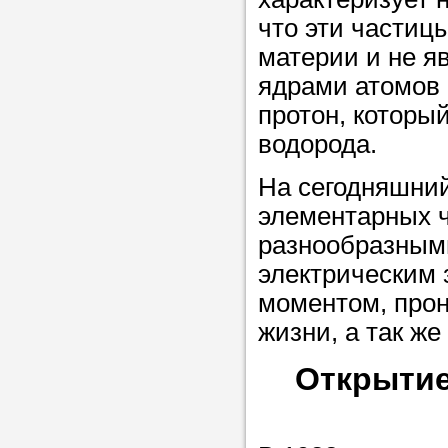
Прислушайте
что эти части
советам, что
материи и не я
репетитора б
ядрами атомов
протон, которы
Совет 1.
Чтоб
водорода.
упростить про
достаточно л
На сегодняшний
нам, и операт
элементарных 
репетитора, к
разнообразными
максимально 
электрическим 
ваши требова
моментом, про
жизни, а так ж
Мы подб
Открытие
репетитор