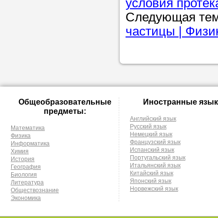
условия протек
Следующая те
частицы | Физик
Общеобразовательные
Иностранные язык
предметы:
Английский язык
Русский язык
Математика
Немецкий язык
Физика
Французский язык
Информатика
Испанский язык
Химия
Португальский язык
История
Итальянский язык
География
Китайский язык
Биология
Японский язык
Литература
Норвежский язык
Обществознание
Экономика