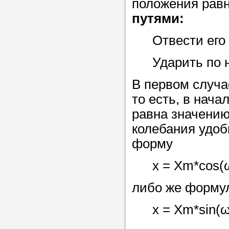
положения рав
в течение
путями:
Отвести его 
Ударить по 
Прислушайте
советам, что
В первом случа
репетитора б
то есть, в нач
равна значению
Совет 3.
Вопр
колебания удоб
сложившемус
форму
студент-реп
хорошо справ
x = Xm*cos(ω
задачей. Он 
либо же форму
цена ниже, и 
найдет общий
x = Xm*sin(ω
учеником.