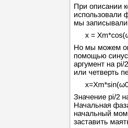
При описании к
использовали ф
Прислушайте
мы записывали
советам, что
репетитора б
x = Xm*cos(ω
Совет 2.
Если
Но мы можем оп
заявку на под
помощью синуса
то в поле «в
аргумент на pi/2
укажите как 
или четверть п
подробностей
x=Xm*sin(ω0*
чтобы мы мог
самого подх
Значение pi/2 
репетитора.
Начальная фаза
начальный моме
заставить маят
Мы найде