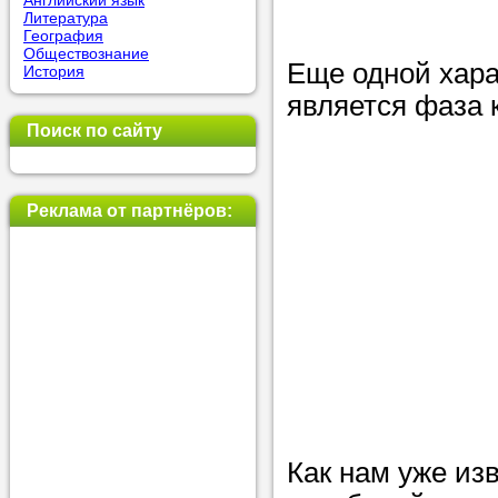
Английский язык
Литература
позвоните на
География
Обществознание
репетитора, у
Еще одной хара
История
пожелания.
является фаза 
Поиск по сайту
Или найдите 
нашей базе с
используя фи
Реклама от партнёров:
Получите
консульт
телефону
Как нам уже из
Мы всегда ра