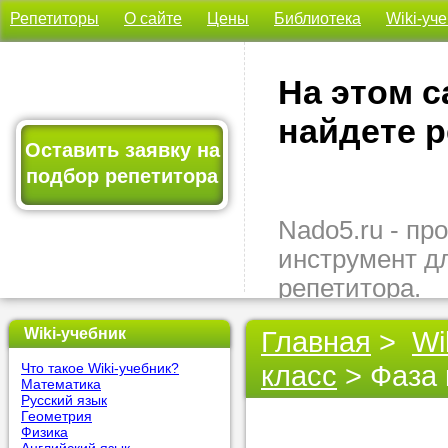
Репетиторы
О сайте
Цены
Библиотека
Wiki-уч
На этом с
найдете р
Оставить заявку на
подбор репетитора
Nado5.ru - п
инструмент д
репетитора.
Здесь вы най
Wiki-учебник
Главная
>
Wi
подходящего 
класс
> Фаза 
Что такое Wiki-учебник?
быстро, удо
Математика
бесплатно.
Русский язык
Геометрия
Физика
Оставьте заяв