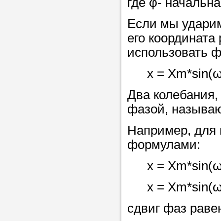
где φ- начальн
Если мы ударим
его координата 
использовать ф
x = Xm*sin(ω
Два колебания,
фазой, называю
Например, для
формулами:
x = Xm*sin(ω
x = Xm*sin(ω
сдвиг фаз равен