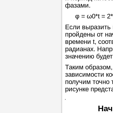
Прислушайте
фазами.
советам, что
φ = ω0*t = 2*p
репетитора б
Если выразить 
Совет 1.
Чтоб
пройдены от на
упростить про
времени t, соо
достаточно л
радианах. Напри
нам, и операт
значению будет
репетитора, к
максимально 
Таким образом,
ваши требова
зависимости ко
получим точно 
рисунке предст
Мы подб
репетитор
Нач