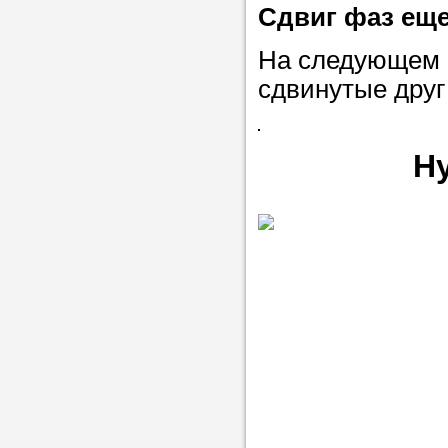
Сдвиг фаз еще
На следующем 
сдвинутые друг 
Н