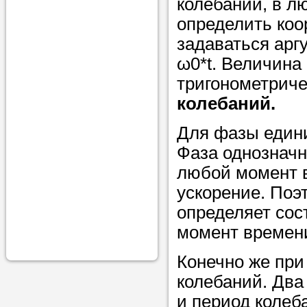
колебаний, в 
проконсульти
определить коо
вопросам обр
задаваться арг
Задайте свои
ω0*t. Величина 
профессиона
тригонометрич
колебаний.
Больше не на
голову, к кому
Для фазы един
помощью - для
Фаза однозначн
Nado5.ru!
любой момент в
ускорение. Поэ
определяет сос
Наши реп
момент времен
помогут в
Конечно же при
колебаний. Два
и период колеба