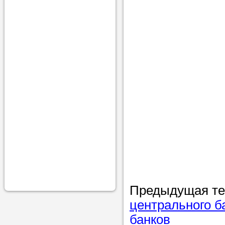
проконсульти
вопросам обр
Задайте свои
профессиона
Больше не на
голову, к кому
помощью - для
Nado5.ru!
Наши реп
помогут в
Предыдущая т
центрального б
банков