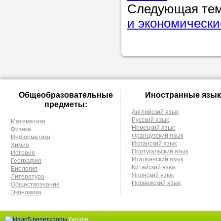
Прислушайте
Следующая те
советам, что
и экономически
репетитора б
Совет 1.
Чтоб
упростить про
достаточно л
Общеобразовательные
Иностранные язык
нам, и операт
предметы:
репетитора, к
Английский язык
Русский язык
Математика
максимально 
Немецкий язык
Физика
Французский язык
Информатика
ваши требова
Испанский язык
Химия
Португальский язык
История
Итальянский язык
География
Китайский язык
Биология
Японский язык
Литература
Мы подб
Норвежский язык
Обществознание
Экономика
репетитор
Google