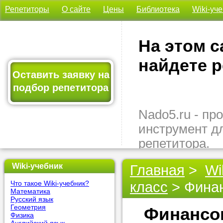
Репетиторы
О сайте
Цены
Библиотека
Wiki-уч
На этом с
найдете р
Оставить заявку на
подбор репетитора
Nado5.ru - п
инструмент д
репетитора.
Здесь вы най
Wiki-учебник
Главная
>
Wi
подходящего 
класс
> Финан
Что такое Wiki-учебник?
быстро, удо
Математика
бесплатно.
Русский язык
Геометрия
Финансо
Физика
Оставьте заяв