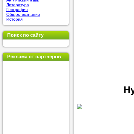
Английский язык
Литература
позвоните на
География
Обществознание
репетитора, у
История
пожелания.
Поиск по сайту
Или найдите 
нашей базе с
используя фи
Реклама от партнёров:
Получите
Н
консульт
телефону
Мы всегда ра