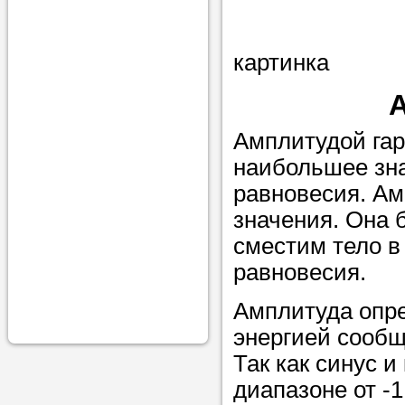
проконсульти
вопросам обр
картинка
Задайте свои
профессиона
Амплитудой гар
Больше не на
наибольшее зн
голову, к кому
равновесия. А
помощью - для
значения. Она б
Nado5.ru!
сместим тело в
равновесия.
Наши реп
Амплитуда опре
помогут в
энергией сообщ
Так как синус и
диапазоне от -1