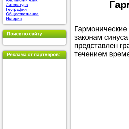
Английский язык
Гар
Литература
позвоните на
География
Обществознание
репетитора, у
История
пожелания.
Гармонические 
Поиск по сайту
законам синуса
Или найдите 
представлен гр
нашей базе с
течением време
используя фи
Реклама от партнёров:
Получите
консульт
телефону
Мы всегда ра