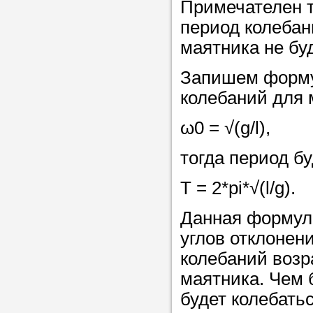
Примечателен т
период колебан
маятника не бу
Запишем форму
колебаний для 
ω0 = √(g/l),
тогда период б
T = 2*pi*√(l/g).
Данная формул
углов отклонен
колебаний возр
маятника. Чем 
будет колебатьс