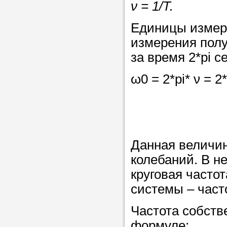
ν = 1/Т.
Единицы измере
Прислушайте
измерения полу
советам, что
за время 2*pi с
репетитора б
ω0 = 2*pi* ν = 2*
Совет 2.
Если
заявку на под
то в поле «в
укажите как 
подробностей
Данная величин
чтобы мы мог
колебаний. В н
самого подх
круговая часто
репетитора.
системы – част
Частота собств
Мы найде
формуле: