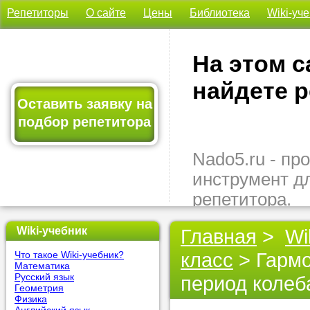
Репетиторы
О сайте
Цены
Библиотека
Wiki-уч
На этом с
найдете р
Оставить заявку на
подбор репетитора
Nado5.ru - п
инструмент д
репетитора.
Здесь вы най
Wiki-учебник
Главная
>
Wi
подходящего 
класс
> Гармо
Что такое Wiki-учебник?
быстро, удо
Математика
бесплатно.
Русский язык
период колеб
Геометрия
Физика
Оставьте заяв