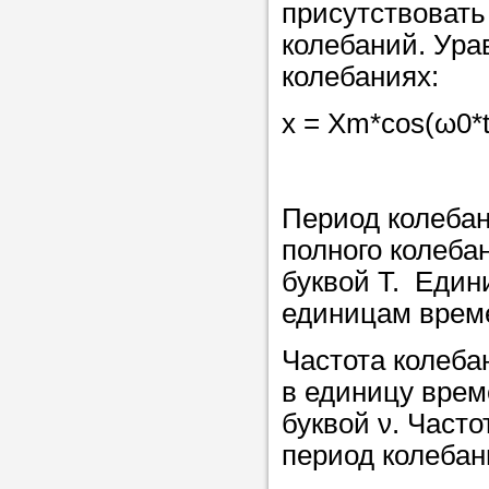
присутствоват
Прислушайте
колебаний. Ура
советам, что
колебаниях:
репетитора б
x = Xm*cos(ω0*t
Совет 1.
Чтоб
упростить про
достаточно л
Период колебан
нам, и операт
полного колеба
репетитора, к
буквой Т. Един
максимально 
единицам време
ваши требова
Частота колеба
в единицу врем
Мы подб
буквой ν. Част
репетитор
период колебан