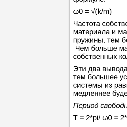
в течение
ω0 = √(k/m)
Частота собств
материала и ма
Прислушайте
пружины, тем б
советам, что
Чем больше мас
репетитора б
собственных ко
Совет 3.
Вопр
Эти два вывода
сложившемус
тем большее ус
студент-реп
системы из рав
хорошо справ
медленнее будет
задачей. Он 
Период свобод
цена ниже, и 
найдет общий
T = 2*pi/ ω0 = 2
учеником.