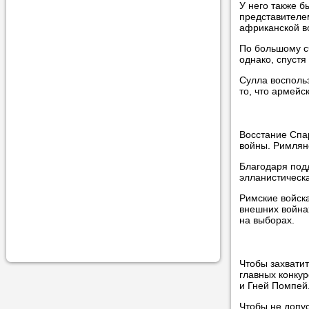
У него также б
учеником.
представителе
африканской в
По большому с
однако, спустя
Сулла воспольз
то, что армейс
Восстание Спар
войны. Римляне
Благодаря под
элланистическа
Римские войска
внешних войнах
на выборах.
Чтобы захватит
главных конкур
и Гней Помпей
Чтобы не допус