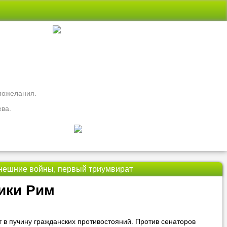
 пожелания.
ева.
внешние войны, первый триумвират
свои вопросы
ики Рим
ть
Nado5.ru!
ут в пучину гражданских противостояний. Против сенаторов