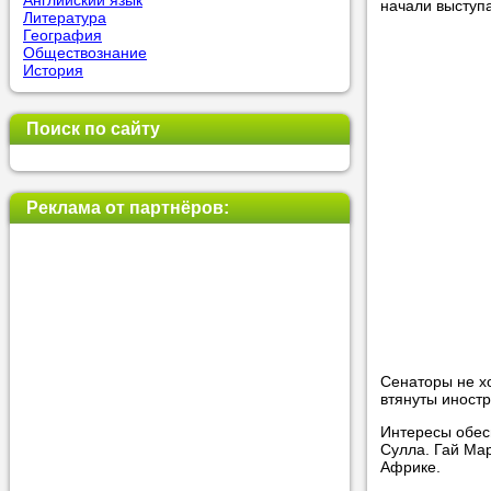
Английский язык
начали выступа
Литература
География
Обществознание
Прислушай
История
Совет 1.
Ч
оператор 
Поиск по сайту
Мы п
Реклама от партнёров:
Прислушай
Совет 2.
Е
укажите к
подходящ
Мы н
Сенаторы не х
втянуты иност
Интересы обес
Прислушай
Сулла. Гай Ма
Африке.
Совет 3.
В
своей зад