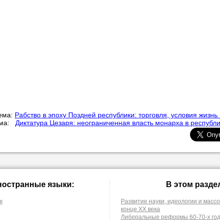
ема:
Рабство в эпоху Поздней республики: торговля, условия жизнь 
ема:
Диктатура Цезаря: неограниченная власть монарха в республ
ностранные языки:
В этом разде
к
Развитие науки, идеологии и массо
конце XX века
Либеральные реформы 60-70-х год