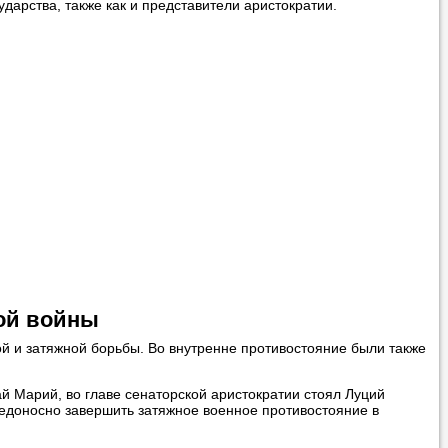
дарства, также как и представители аристократии.
вонить нам, и
ования.
 пожелания»
ти
самого
ой войны
й и затяжной борьбы. Во внутренне противостояние были также
й Марий, во главе сенаторской аристократии стоял Луций
бедоносно завершить затяжное военное противостояние в
 справляется со
 язык с