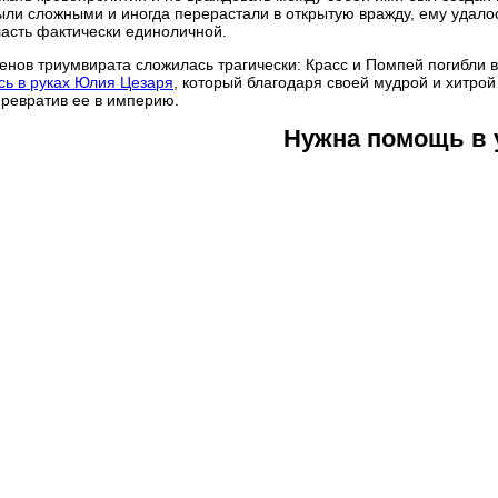
ли сложными и иногда перерастали в открытую вражду, ему удалос
ласть фактически единоличной.
енов триумвирата сложилась трагически: Красс и Помпей погибли в
сь в руках Юлия Цезаря
, который благодаря своей мудрой и хитрой
превратив ее в империю.
Нужна помощь в 