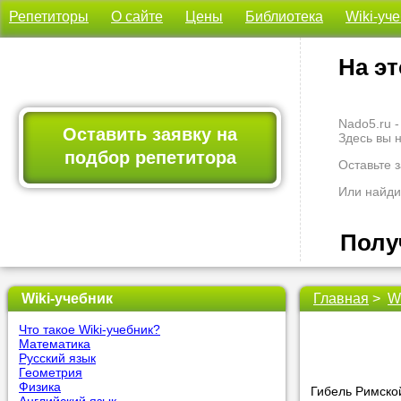
Репетиторы
О сайте
Цены
Библиотека
Wiki-уч
На эт
Nado5.ru 
Оставить заявку на
Здесь вы 
подбор репетитора
Оставьте 
Или найди
Полу
Wiki-учебник
Главная
>
W
Мы всегда
професси
Что такое Wiki-учебник?
Больше не
Математика
Русский язык
Геометрия
Наши
Физика
Гибель Римской