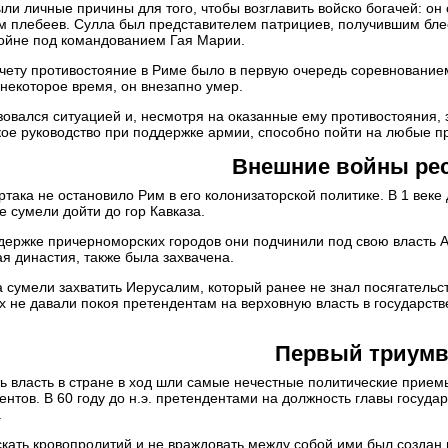
ыли личные причины для того, чтобы возглавить войско богачей: он
м плебеев. Сулла был представителем патрициев, получившим блес
ойне под командованием Гая Марии.
чету противостояние в Риме было в первую очередь соревнованием
 некоторое время, он внезапно умер.
овался ситуацией и, несмотря на оказанные ему противостояния, з
кое руководство при поддержке армии, способно пойти на любые п
Внешние войны ре
така не остановило Рим в его колонизаторской политике. В 1 веке 
 сумели дойти до гор Кавказа.
держке причерноморских городов они подчинили под свою власть А
я династия, также была захвачена.
 сумели захватить Иерусалим, который ранее не знал посягательс
 не давали покоя претендентам на верховную власть в государстве
Первый триумв
ь власть в стране в ход шли самые нечестные политические прием
ентов. В 60 году до н.э. претендентами на должность главы госуд
.
кать кровопролитий и не враждовать между собой ими был создан 