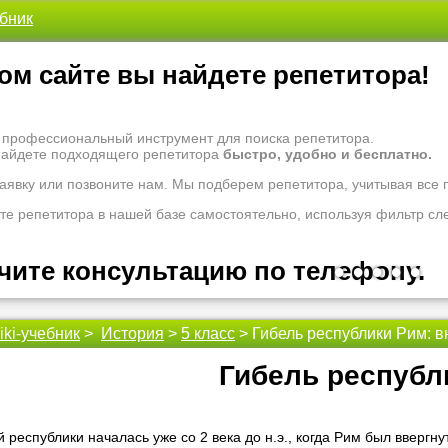
ебник
ом сайте вы найдете репетитора!
- профессиональный инструмент для поиска репетитора.
найдете подходящего репетитора
быстро, удобно и бесплатно.
заявку или позвоните нам. Мы подберем репетитора, учитывая все
те репетитора в нашей базе самостоятельно, используя фильтр сл
чите консультацию по телефону.
•
•
•
•
•
iki-учебник
>
История
>
5 класс
> Гибель республики Рим: 
 рады проконсультировать Вас по вопросам образования. Задайте 
оналам.
Гибель республ
 надо ломать голову, к кому обратиться за помощью - для этого ес
 репетиторы помогут вам.
 республики началась уже со 2 века до н.э., когда Рим был ввергн