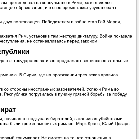
 сам претендовал на консульство в Риме, хотя являлся
тящее образование, и в свое время также учувствовал в
 двух полководцев. Победителем в войне стал Гай Мария,
ахватил Рим, установив там жесткую диктатуру. Война показала
реступления, не останавливаясь перед законом.
спублики
до н.э. государство активно продолжает вести завоевательные
рмению. В Сирии, где на протяжении трех веков правила
тв со стороны иностранных завоевателей. Успехи Рима во
. Республика погрузилась в пучину грязной борьбы за победу
ират
ы, начиная от подкупа избирателей, заканчивая убийствами
арства были трое знаменитых римлян: Марк Красс, Юлий Цезарь
первый триумвират. Не смотря на то, что отношения в