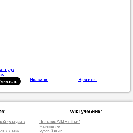
и труда
ике
Нравится
Нравится
ле:
Wiki-учебник:
вой культуры в
Что такое Wiki-учебник?
Математика
ов XIX века
Русский язык