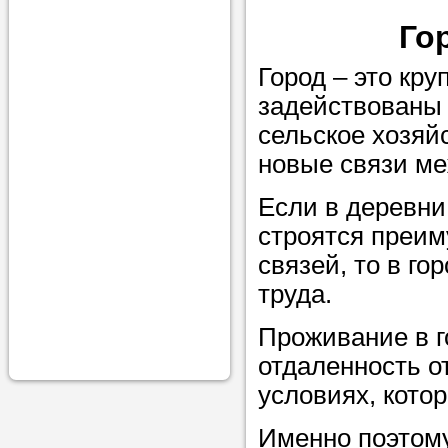
проконсульти
Го
вопросам обр
Город – это кру
Задайте свои
задействованы 
профессиона
сельское хозяй
Больше не на
новые связи м
голову, к кому
Если в деревн
помощью - для
строятся преим
Nado5.ru!
связей, то в г
труда.
Наши реп
Проживание в г
помогут в
отдаленность о
условиях, кото
Именно поэтому