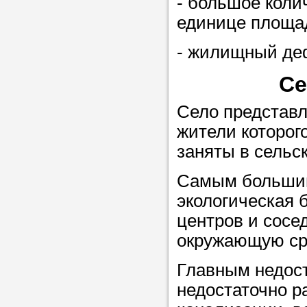
- большое коли
единице площа
Прислушайте
- жилищный де
советам, что
репетитора б
Се
Совет 2.
Если
Село представл
заявку на под
жители которо
то в поле «в
заняты в сельс
укажите как 
Самым большим
подробностей
экологическая 
чтобы мы мог
центров и сосе
самого подх
окружающую ср
репетитора.
Главным недост
недостаточно р
Мы найде