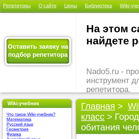
Репетиторы
О сайте
Цены
Библиотека
Wiki-уч
На этом с
найдете р
Оставить заявку на
подбор репетитора
Nado5.ru - п
инструмент д
репетитора.
Здесь вы най
Wiki-учебник
Главная
>
Wi
подходящего 
класс
> Город
Что такое Wiki-учебник?
быстро, удо
Математика
бесплатно.
Русский язык
обитания чел
Геометрия
Физика
Оставьте заяв