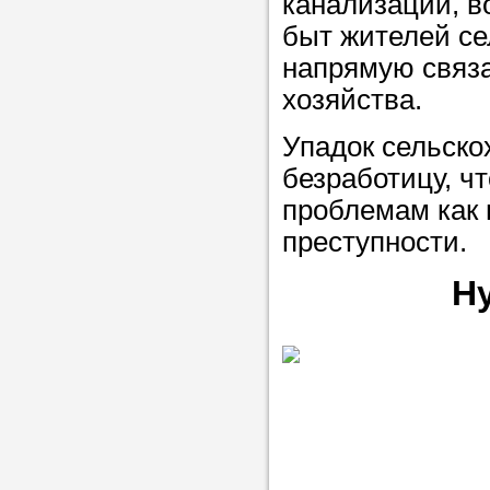
канализации, в
в течение
быт жителей се
напрямую связа
хозяйства.
Упадок сельско
Прислушайте
безработицу, чт
советам, что
проблемам как 
репетитора б
преступности.
Совет 3.
Вопр
Н
сложившемус
студент-реп
хорошо справ
задачей. Он 
цена ниже, и 
найдет общий
учеником.