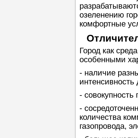
Прислушайте
разрабатывают
советам, что
озеленению гор
репетитора б
комфортные усл
Совет 1.
Чтоб
Отличите
упростить про
Город как сред
достаточно л
особенными ха
нам, и операт
репетитора, к
- наличие разн
максимально 
интенсивность 
ваши требова
- совокупность
- сосредоточен
Мы подб
количества ком
репетитор
газопровода, эл