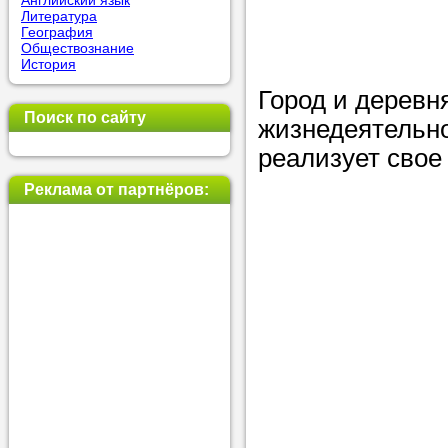
Английский язык
Литература
позвоните на
География
Обществознание
репетитора, у
История
пожелания.
Город и деревн
Поиск по сайту
жизнедеятельно
Или найдите 
реализует свое
нашей базе с
используя фи
Реклама от партнёров:
Получите
консульт
телефону
Мы всегда ра