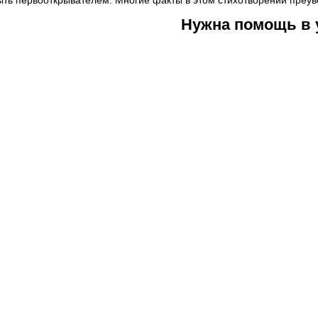
ыть первооткрывателем. Многие факты в этом стихотворении преув
Нужна помощь в 