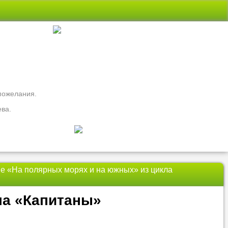
 пожелания.
ева.
ие «На полярных морях и на южных» из цикла
свои вопросы
ть
Nado5.ru!
ла «Капитаны»