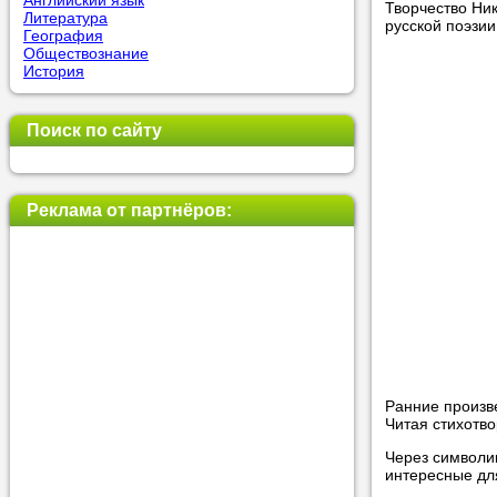
Английский язык
Творчество Ник
Литература
русской поэзии
География
Обществознание
Прислушай
История
Совет 1.
Ч
оператор 
Поиск по сайту
Мы п
Реклама от партнёров:
Прислушай
Совет 2.
Е
укажите к
подходящ
Мы н
Ранние произв
Читая стихотв
Прислушай
Через символи
интересные дл
Совет 3.
В
своей зад