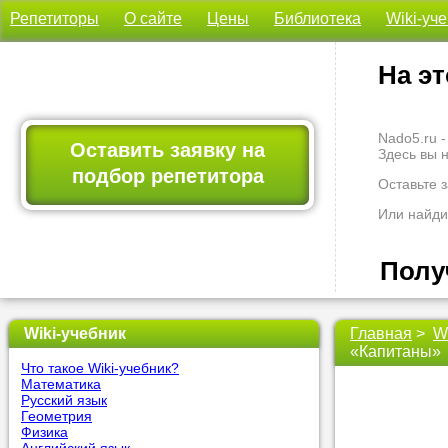
Репетиторы
О сайте
Цены
Библиотека
Wiki-уч
На эт
Nado5.ru 
Оставить заявку на
Здесь вы 
подбор репетитора
Оставьте 
Или найди
Полу
Wiki-учебник
Главная
>
W
Мы всегда
професси
«Капитаны»
Что такое Wiki-учебник?
Больше не
Математика
Русский язык
Геометрия
Наши
Физика