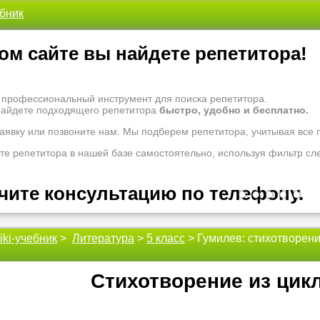
ебник
ом сайте вы найдете репетитора!
- профессиональный инструмент для поиска репетитора.
найдете подходящего репетитора
быстро, удобно и бесплатно.
заявку или позвоните нам. Мы подберем репетитора, учитывая все
те репетитора в нашей базе самостоятельно, используя фильтр сл
чите консультацию по телефону.
•
•
•
•
•
iki-учебник
>
Литература
>
5 класс
> Гумилев: стихотворен
 рады проконсультировать Вас по вопросам образования. Задайте 
оналам.
 надо ломать голову, к кому обратиться за помощью - для этого ес
Стихотворение из цик
 репетиторы помогут вам.