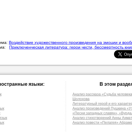
ема:
Воздействие художественного произведения на эмоции и воо
ема:
Приключенческая литература: герои чести, бессмертность кни
ностранные языки:
В этом разде
к
Анализ рассказа «Судьба человек
Шолохова
Литературный герой и его характе
зык
Анализ произведений Пушкина «У
к
«Песни западных славян», «Вурда
язык
Анализ стихотворений Анны Ахма
зык
Анализ повести «Пелагея» Абрамо