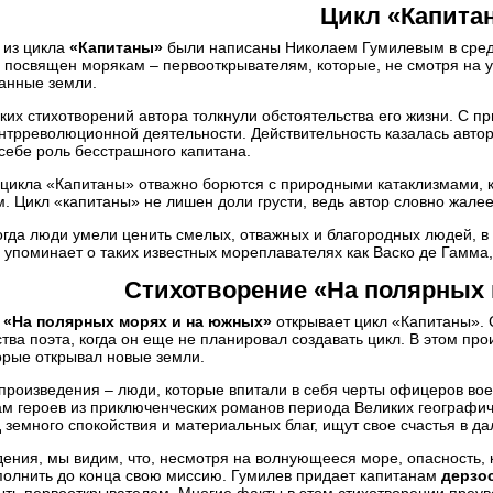
Цикл «Капита
 из цикла
«Капитаны»
были написаны Николаем Гумилевым в средни
 посвящен морякам – первооткрывателям, которые, не смотря на у
анные земли.
ких стихотворений автора толкнули обстоятельства его жизни. С п
нтрреволюционной деятельности. Действительность казалась автор
себе роль бесстрашного капитана.
цикла «Капитаны» отважно борются с природными катаклизмами, ка
. Цикл «капитаны» не лишен доли грусти, ведь автор словно жалеет
гда люди умели ценить смелых, отважных и благородных людей, в 
 упоминает о таких известных мореплавателях как Васко де Гамма
Стихотворение «На полярных
е
«На полярных морях и на южных»
открывает цикл «Капитаны». С
тва поэта, когда он еще не планировал создавать цикл. В этом пр
орые открывал новые земли.
произведения – люди, которые впитали в себя черты офицеров вое
м героев из приключенческих романов периода Великих географич
 земного спокойствия и материальных благ, ищут свое счастья в д
ения, мы видим, что, несмотря на волнующееся море, опасность, 
ыполнить до конца свою миссию. Гумилев придает капитанам
дерзо