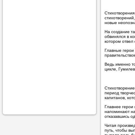
учеником.
Стихотворения
стихотворений,
новые неопозн
На создание та
обвинялся в ко
котором отвел 
Главные герои 
правительством
Ведь именно то
цикле, Гумилев
Стихотворени
период творчес
капитанов, кот
Главнее герои 
напоминают на
отказавшись од
Читая произвед
путь, чтобы в