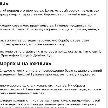
ны»
й период его творчества. Цикл, который состоит из четырех
грозу смерти, мужественно боролись со стихией и находили
риходом советского правительства, Гумилев неоднократно
у темной пучиной, поэтому он решил создать произведение, в
к в жизни автор ведет героическую борьбу с советским
 о тех временах, которые канули в Лету.
отличие от того времени, в котором пришлось жить Гумилеву. В
, Христофор Колумб, Джеймс Кук.
 морях и на южных»
ледует отметить, что это произведение было создано в ранний
оизведении Николай Гумилев прославляет отвагу и мужество
нно-морского флота и испанских пиратов. Их образы
еских открытий. Главные герои – мужественные люди, которые
алеких неизведанных землях.
которая исходит от пиратов, капитаны смело продолжают свой
сти
– ведь она помогает достигнуть цели человеку, которому