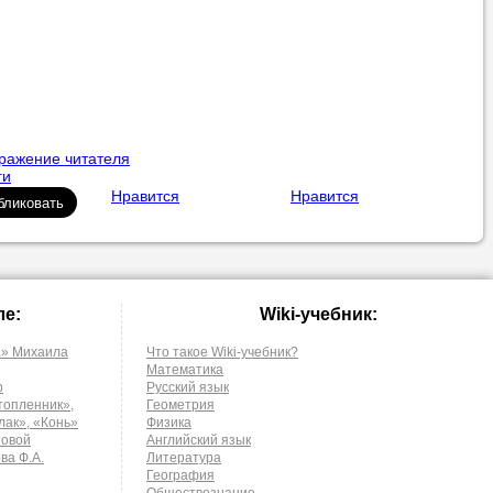
бражение читателя
ги
Нравится
Нравится
ле:
Wiki-учебник:
а» Михаила
Что такое Wiki-учебник?
Математика
р
Русский язык
топленник»,
Геометрия
лак», «Конь»
Физика
товой
Английский язык
ва Ф.А.
Литература
География