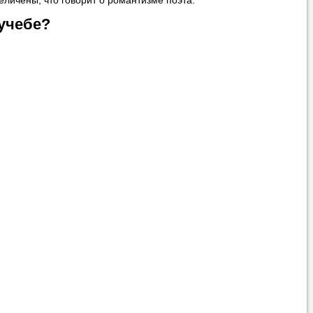
еличены, что говорит о романтизме поэта.
учебе?