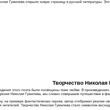
олая Гумилева открыло новую страницу в русской литературы. Это
.
тесь к нашим советам, чтобы найти репетитора быстрее:
тобы значительно упростить процесс поиска, достаточно лишь поз
найдет репетитора, который максимально подходит под ваши треб
одберем репетитора бесплатно!
тесь к нашим советам, чтобы найти репетитора быстрее:
сли вы оставляете заявку на подбор репетитора, то в поле «ваши
ак можно больше подробностей и требований, чтобы мы могли най
его вам репетитора.
айдем репетитора в течение дня!
Творчество Николая
едения этого поэта были посвящены теме любви. В произведениях
орения Николая Гумилева, мы словно совершаем путешествие в фа
тесь к нашим советам, чтобы найти репетитора быстрее:
ку, на примере фантастических героев, автор отображал реалии с
я читателей. Творчество Николая Гумилева стало символом восход
опреки сложившемуся мнению,
студент-репетитор
очень хорошо
ачей. Он более мобилен, цена ниже, и он с легкостью найдет общий