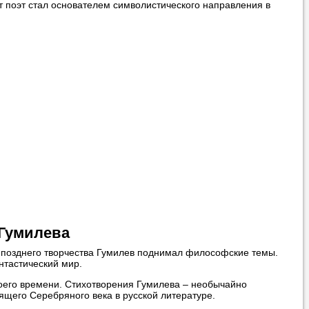
т поэт стал основателем символистического направления в
вонить нам, и
ования.
 пожелания»
ти
самого
 Гумилева
 позднего творчества Гумилев поднимал философские темы.
нтастический мир.
воего времени. Стихотворения Гумилева – необычайно
ящего Серебряного века в русской литературе.
 справляется со
 язык с