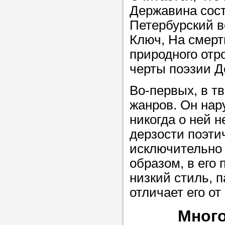
Державина состо
Петербурский в
Прислушайте
Ключ, На смерт
советам, что
природного отр
репетитора б
черты поэзии Д
Совет 2.
Если
Во-первых, в т
заявку на под
жанров. Он нар
то в поле «в
никогда о ней н
укажите как 
дерзости поэти
подробностей
исключительно 
чтобы мы мог
образом, в его
самого подх
низкий стиль, 
репетитора.
отличает его от
Много
Мы найде