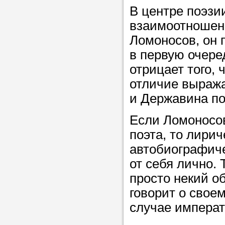
В центре поэзи
в течение
взаимоотношени
Ломоносов, он 
в первую очере
Прислушайте
отрицает того, 
советам, что
отличие выража
репетитора б
и Державина по
Совет 3.
Вопр
Если Ломоносов
сложившемус
поэта, то лири
студент-реп
автобиографиче
хорошо справ
от себя лично. 
задачей. Он 
просто некий о
цена ниже, и 
говорит о свое
найдет общий
случае императо
учеником.