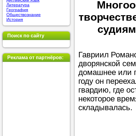
Английский язык
Многоо
Литература
позвоните на
География
творчеств
Обществознание
репетитора, у
История
пожелания.
судиям
Поиск по сайту
Или найдите 
нашей базе с
Гавриил Романо
используя фи
Реклама от партнёров:
дворянской сем
домашнее или г
Получите
году он перееха
гвардию, где ос
консульт
некоторое врем
телефону
складывалась.
Мы всегда ра