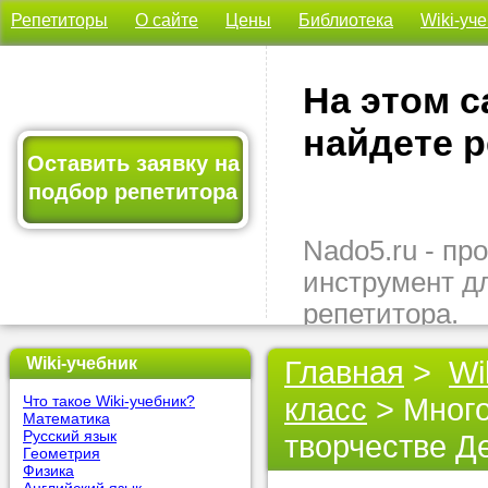
Репетиторы
О сайте
Цены
Библиотека
Wiki-уч
На этом с
найдете р
Оставить заявку на
подбор репетитора
Nado5.ru - п
инструмент д
репетитора.
Здесь вы най
Wiki-учебник
Главная
>
Wi
подходящего 
класс
> Много
Что такое Wiki-учебник?
быстро, удо
Математика
бесплатно.
Русский язык
творчестве Д
Геометрия
Физика
Оставьте заяв