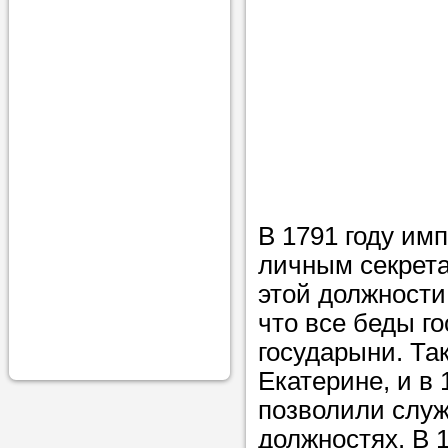
проконсульти
вопросам обр
Задайте свои
профессиона
Больше не на
голову, к кому
помощью - для
В 1791 году им
Nado5.ru!
личным секрета
этой должности
Наши реп
что все беды го
государыни. Та
помогут в
Екатерине, и в
позволили служ
должностях. В 