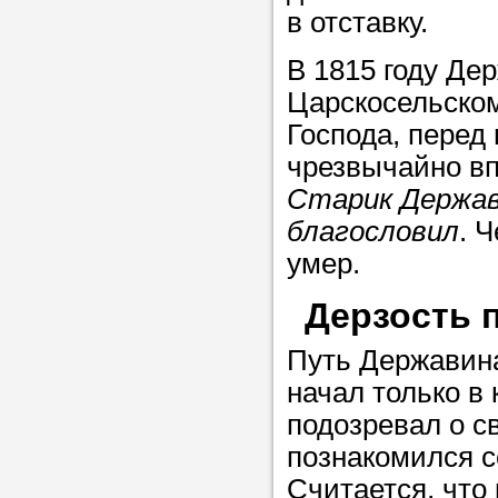
Прислушайте
в отставку.
советам, что
В 1815 году Де
репетитора б
Царскосельском
Совет 1.
Чтоб
Господа, перед
упростить про
чрезвычайно вп
достаточно л
Старик Держави
нам, и операт
благословил
. 
репетитора, к
умер.
максимально 
Дерзость 
ваши требова
Путь Державина
начал только в 
Мы подб
подозревал о с
репетитор
познакомился с
Считается, что