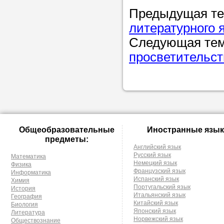
Предыдущая т
литературного 
Следующая те
просветительст
Общеобразовательные
Иностранные язык
предметы:
Английский язык
Русский язык
Математика
Немецкий язык
Физика
Французский язык
Информатика
Испанский язык
Химия
Португальский язык
История
Итальянский язык
География
Китайский язык
Биология
Японский язык
Литература
Норвежский язык
Обществознание