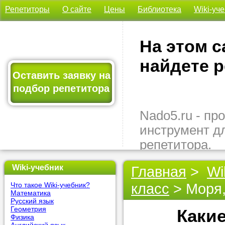
Репетиторы
О сайте
Цены
Библиотека
Wiki-уч
На этом с
найдете р
Оставить заявку на
подбор репетитора
Nado5.ru - п
инструмент д
репетитора.
Здесь вы най
Wiki-учебник
Главная
>
Wi
подходящего 
класс
> Моря
Что такое Wiki-учебник?
быстро, удо
Математика
бесплатно.
Русский язык
Геометрия
Каки
Физика
Оставьте заяв