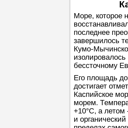
К
Море, которое 
восстанавливал
последнее прео
завершилось те
Кумо-Мычинско
изолировалось 
бессточному Ев
Его площадь дос
достигает отме
Каспийское мо
морем. Темпера
+10°С, а летом 
и органический
пределах самог