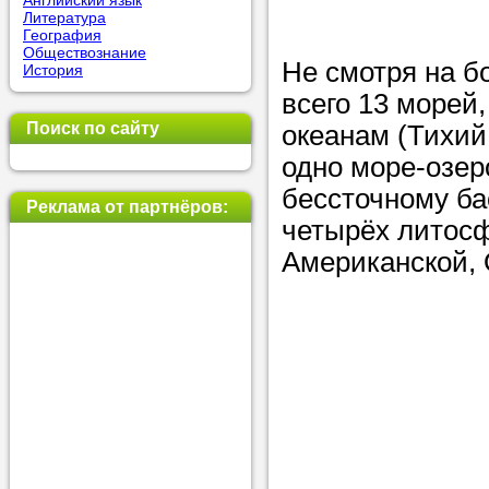
Английский язык
Литература
позвоните на
География
Обществознание
репетитора, у
Не смотря на 
История
пожелания.
всего 13 морей,
Поиск по сайту
океанам (Тихий
Или найдите 
одно море-озер
нашей базе с
бессточному ба
используя фи
Реклама от партнёров:
четырёх литосф
Американской, 
Получите
консульт
телефону
Мы всегда ра