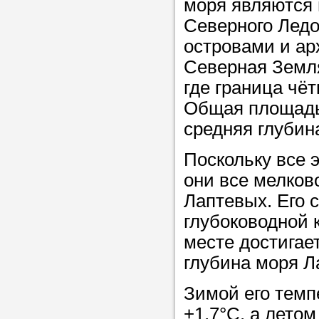
моря являются
Прислушайте
Северного Ледо
советам, что
островами и а
репетитора б
Северная Земля
Совет 1.
Чтоб
где граница чёт
упростить про
Общая площадь 
достаточно л
средняя глубин
нам, и операт
Поскольку все 
репетитора, к
они все мелков
максимально 
Лаптевых. Его 
ваши требова
глубоководной 
месте достигает
Мы подб
глубина моря Л
репетитор
Зимой его темпе
+1,7°С, а летом