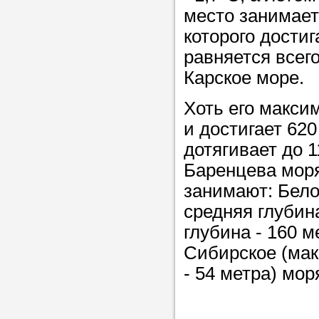
место занимает
которого достиг
Прислушайте
равняется всег
советам, что
Карское море.
репетитора б
Хоть его макси
Совет 2.
Если
и достигает 620
заявку на под
дотягивает до 1
то в поле «в
Баренцева моря
укажите как 
занимают: Бело
подробностей
средняя глубин
чтобы мы мог
глубина - 160 м
самого подх
Сибирское (мак
репетитора.
- 54 метра) мор
Мы найде