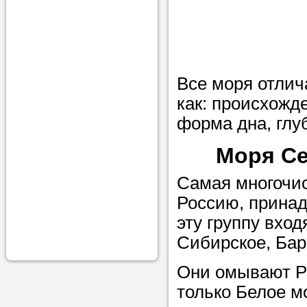
проконсульти
вопросам обр
Задайте свои
профессиона
Все моря отлич
как: происхожд
Больше не на
форма дна, глу
голову, к кому
помощью - для
Моря Се
Nado5.ru!
Самая многочис
Россию, принад
Наши реп
эту группу вход
Сибирское, Бар
помогут в
Они омывают Ро
только Белое м