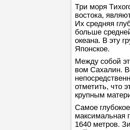
Три моря Тихог
в течение
востока, являю
Их средняя глуб
больше средней
Прислушайте
океана. В эту г
советам, что
Японское.
репетитора б
Между собой эт
Совет 3.
Вопр
вом Сахалин. В
сложившемус
непосредственн
студент-реп
отметить, что 
хорошо справ
крупным матери
задачей. Он 
Самое глубокое 
цена ниже, и 
максимальная г
найдет общий
1640 метров. З
учеником.