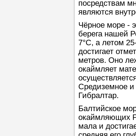
посредствам мн
являются внутр
Чёрное море - 
берега нашей Р
7°С, а летом 25
достигает отмет
метров. Оно ле
окаймляет мате
осуществляется
Средиземное и
Гибралтар.
Балтийское мор
окаймляющих Р
мала и достигае
средняя его глу