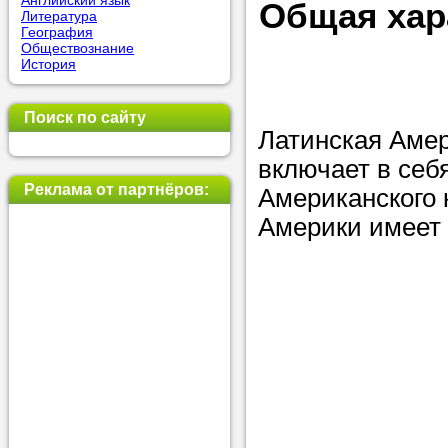
Английский язык
Общая хар
Литература
позвоните на
География
Обществознание
репетитора, у
История
пожелания.
Поиск по сайту
Или найдите 
Латинская Амер
нашей базе с
включает в себ
используя фи
Реклама от партнёров:
Американского 
Америки имеет
Получите
консульт
телефону
Мы всегда ра