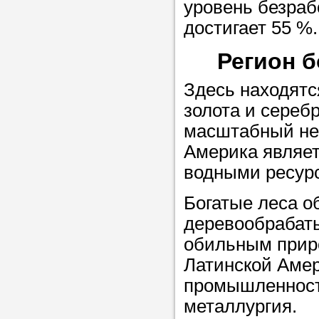
уровень безраб
достигает 55 %
Прислушайте
Регион 
советам, что
репетитора б
Здесь находятс
золота и сереб
Совет 2.
Если
масштабный не
заявку на под
Америка являе
то в поле «в
водными ресур
укажите как 
подробностей
Богатые леса о
чтобы мы мог
деревообрабат
самого подх
обильным приро
репетитора.
Латинской Аме
промышленност
металлургия.
Мы найде