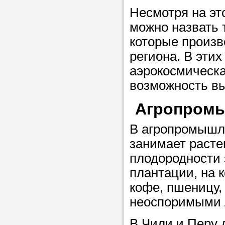
Несмотря на эт
в течение
можно назвать 
которые произ
региона. В этих
Прислушайте
аэрокосмическа
советам, что
возможность в
репетитора б
Агропромы
Совет 3.
Вопр
В агропромышл
сложившемус
занимает расте
студент-реп
плодородности 
хорошо справ
плантации, на 
задачей. Он 
кофе, пшеницу,
цена ниже, и 
неоспоримыми 
найдет общий
учеником.
В Чили и Перу 