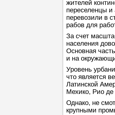
жителей контин
Прислушайте
переселенцы и 
советам, что
перевозили в с
репетитора б
рабов для рабо
Совет 1.
Чтоб
За счет масшта
упростить про
населения дово
достаточно л
Основная часть
нам, и операт
и на окружающи
репетитора, к
максимально 
Уровень урбани
ваши требова
что является в
Латинской Амер
Мехико, Рио де 
Мы подб
Однако, не смот
репетитор
крупными пром