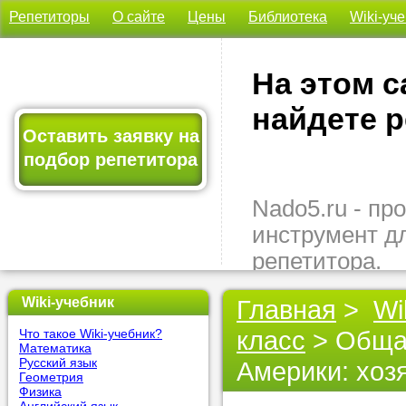
Репетиторы
О сайте
Цены
Библиотека
Wiki-уч
На этом с
найдете р
Оставить заявку на
подбор репетитора
Nado5.ru - п
инструмент д
репетитора.
Здесь вы най
Wiki-учебник
Главная
>
Wi
подходящего 
класс
> Общая
Что такое Wiki-учебник?
быстро, удо
Математика
бесплатно.
Русский язык
Америки: хоз
Геометрия
Физика
Оставьте заяв