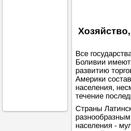
проконсульти
вопросам обр
Задайте свои
Хозяйство,
профессиона
Больше не на
Все государств
голову, к кому
Боливии имеют 
помощью - для
развитию торго
Nado5.ru!
Америки состав
населения, нес
Наши реп
течение последн
помогут в
Страны Латинс
разнообразным 
населения - му