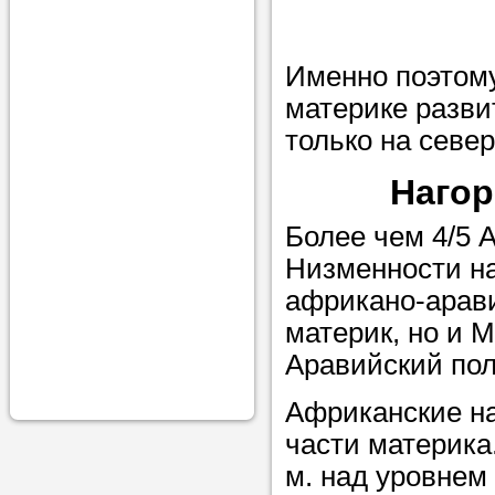
проконсульти
вопросам обр
Именно поэтому
Задайте свои
материке разви
профессиона
только на север
Больше не на
Нагор
голову, к кому
Более чем 4/5 
помощью - для
Низменности на
Nado5.ru!
африкано-арави
материк, но и 
Наши реп
Аравийский по
помогут в
Африканские на
части материка
м. над уровнем