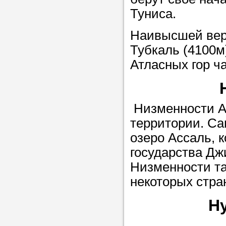
Туниса.
в течение
Наивысшей верш
Тубкаль (4100м
Атласных гор ч
Прислушайте
советам, что
репетитора б
Низменности А
Совет 3.
Вопр
территории. Са
сложившемус
озеро Ассаль, 
студент-реп
государства Дж
хорошо справ
Низменности та
задачей. Он 
некоторых стр
цена ниже, и 
Н
найдет общий
учеником.