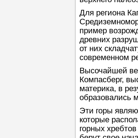
Для региона Ка
Прислушайте
Средиземноморс
советам, что
пример возрожд
репетитора б
древних разруш
от них складчат
Совет 2.
Если
современном р
заявку на под
то в поле «в
Высочайшей вер
укажите как 
Компасберг, выс
подробностей
материка, в ре
чтобы мы мог
образовались м
самого подх
Эти горы являю
репетитора.
которые распол
горных хребтов 
Мы найде
берут свое нач