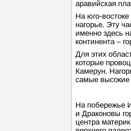
аравийская пла
Прислушайте
советам, что
На юго-востоке
репетитора б
нагорье. Эту ч
именно здесь 
Совет 1.
Чтоб
континента – г
упростить про
достаточно л
Для этих облас
нам, и операт
которые провоц
репетитора, к
Камерун. Нагор
максимально 
самые высокие и
ваши требова
На побережье И
Мы подб
и Драконовы го
репетитор
центра материк
верхнего палео