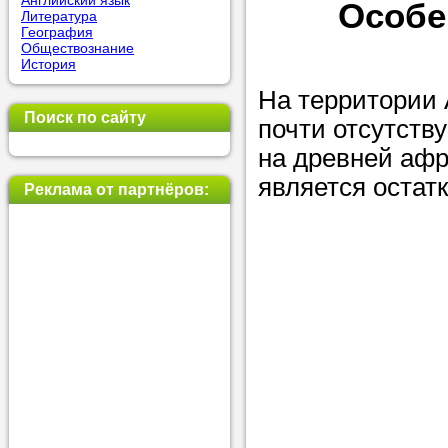
Английский язык
Особе
Литература
позвоните на
География
Обществознание
репетитора, у
История
пожелания.
На территории 
Поиск по сайту
почти отсутств
Или найдите 
на древней афр
нашей базе с
является остат
используя фи
Реклама от партнёров:
Получите
консульт
телефону
Мы всегда ра