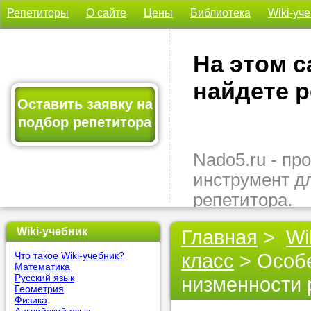
Репетиторы
О сайте
Цены
Библиотека
Wiki-уч
На этом с
найдете р
Оставить заявку на
подбор репетитора
Nado5.ru - п
инструмент д
репетитора.
Здесь вы най
Wiki-учебник
Главная
>
Wi
подходящего 
класс
> Особе
Что такое Wiki-учебник?
быстро, удо
Математика
бесплатно.
Русский язык
низменности 
Геометрия
Физика
Оставьте заяв