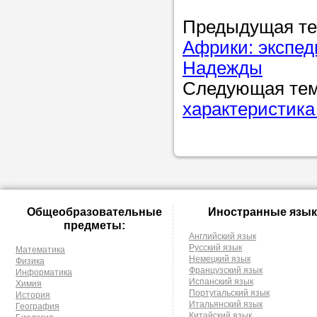
Предыдущая т
Африки: экспе
Надежды
Следующая те
характеристика
Общеобразовательные
Иностранные язык
предметы:
Английский язык
Русский язык
Математика
Немецкий язык
Физика
Французский язык
Информатика
Испанский язык
Химия
Португальский язык
История
Итальянский язык
География
Китайский язык