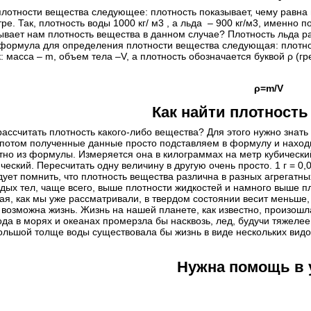
лотности вещества следующее: плотность показывает, чему равна
ре. Так, плотность воды 1000 кг/ м3 , а льда – 900 кг/м3, именно 
зывает нам плотность вещества в данном случае? Плотность льда рав
 А формула для определения плотности вещества следующая: плотн
: масса – m, объем тела –V, а плотность обозначается буквой ρ (
ρ=m/V
Как найти плотность
рассчитать плотность какого-либо вещества? Для этого нужно знат
 потом полученные данные просто подставляем в формулу и находи
но из формулы. Измеряется она в килограммах на метр кубический
ческий. Пересчитать одну величину в другую очень просто. 1 г = 0,00
ует помнить, что плотность вещества различна в разных агрегатны
дых тел, чаще всего, выше плотности жидкостей и намного выше пл
рая, как мы уже рассматривали, в твердом состоянии весит меньше
возможна жизнь. Жизнь на нашей планете, как известно, произошла 
ода в морях и океанах промерзла бы насквозь, лед, будучи тяжелее 
ольшой толще воды существовала бы жизнь в виде нескольких видов 
Нужна помощь в 