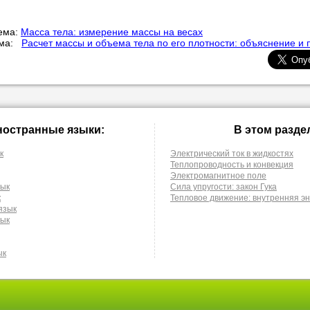
ема:
Масса тела: измерение массы на весах
ема:
Расчет массы и объема тела по его плотности: объяснение и
ностранные языки:
В этом разде
к
Электрический ток в жидкостях
Теплопроводность и конвекция
Электромагнитное поле
зык
Сила упругости: закон Гука
к
Тепловое движение: внутренняя э
язык
зык
ык