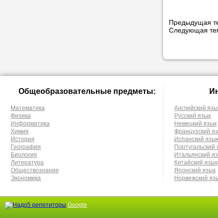
Предыдущая т
Следующая т
Общеобразовательные предметы:
И
Математика
Английский язы
Физика
Русский язык
Информатика
Немецкий язык
Химия
Французский я
История
Испанский язы
География
Португальский 
Биология
Итальянский я
Литература
Китайский язык
Обществознание
Японский язык
Экономика
Норвежский яз
Google