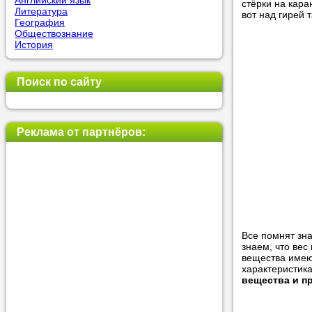
Английский язык
стёрки на кара
Литература
вот над гирей 
География
Обществознание
Прислушай
История
Совет 1.
Ч
оператор 
Поиск по сайту
Мы п
Реклама от партнёров:
Прислушай
Совет 2.
Е
укажите к
подходящ
Мы н
Все помнят зна
знаем, что вес
вещества имею
характеристика
Прислушай
вещества и п
Совет 3.
В
своей зад