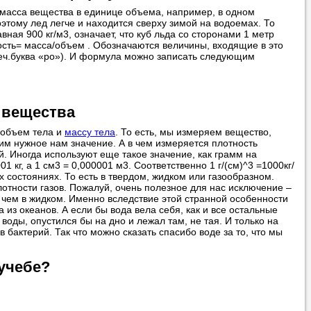
 масса вещества в единице объема, например, в одном
поэтому лед легче и находится сверху зимой на водоемах. То
ная 900 кг/м3, означает, что куб льда со сторонами 1 метр
ость= масса/объем . Обозначаются величины, входящие в это
греч.буква «ро»). И формула можно записать следующим
 вещества
ь объем тела и
массу тела
. То есть, мы измеряем вещество,
м нужное нам значение. А в чем измеряется плотность
. Иногда используют еще такое значение, как грамм на
1 кг, а 1 см3 = 0,000001 м3. Соответственно 1 г/(см)^3 =1000кг/
х состояниях. То есть в твердом, жидком или газообразном.
отности газов. Пожалуй, очень полезное для нас исключение –
, чем в жидком. Именно вследствие этой странной особенности
из океанов. А если бы вода вела себя, как и все остальные
воды, опустился бы на дно и лежал там, не тая. И только на
бактерий. Так что можно сказать спасибо воде за то, что мы
учебе?