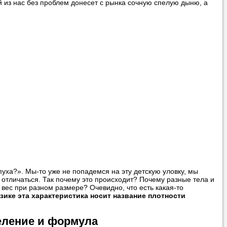
 из нас без проблем донесет с рынка сочную спелую дыню, а
вонить нам, и
ования.
 пожелания»
ти
самого
уха?». Мы-то уже не попадемся на эту детскую уловку, мы
о отличаться. Так почему это происходит? Почему разные тела и
вес при разном размере? Очевидно, что есть какая-то
ике эта характеристика носит название плотности
 справляется со
еление и формула
 язык с