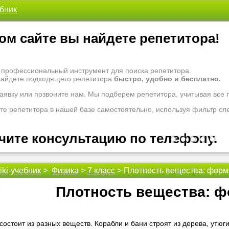
ебник
ом сайте вы найдете репетитора!
- профессиональный инструмент для поиска репетитора.
найдете подходящего репетитора
быстро, удобно и бесплатно.
заявку или позвоните нам. Мы подберем репетитора, учитывая все
те репетитора в нашей базе самостоятельно, используя фильтр сл
чите консультацию по телефону.
•
•
•
•
•
iki-учебник
>
Физика
>
7 класс
> Плотность вещества: форму
 рады проконсультировать Вас по вопросам образования. Задайте 
оналам.
Плотность вещества: ф
 надо ломать голову, к кому обратиться за помощью - для этого ес
 репетиторы помогут вам.
 состоит из разных веществ. Корабли и бани строят из дерева, утю