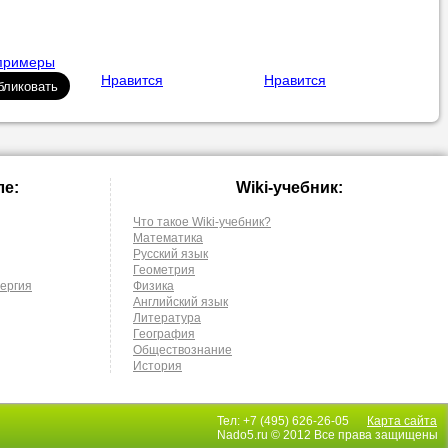
 примеры
Нравится
Нравится
ле:
Wiki-учебник:
Что такое Wiki-учебник?
Математика
Русский язык
Геометрия
нергия
Физика
Английский язык
Литература
География
Обществознание
История
Тел: +7 (495) 626-26-05
Карта сайта
Nado5.ru © 2012 Все права защищены