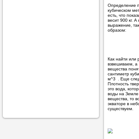
учеником.
Определение п
кубическом мет
есть, что пока
весит 900 кг.
выражение, так
образом:
Как найти или 
взвешиваем, а
вещества понят
сантиметр куби
м^3 . Еще след
Плотность твер
это вода, кото
воды на Земле 
вещества, то в
экваторе в неб
существуем.