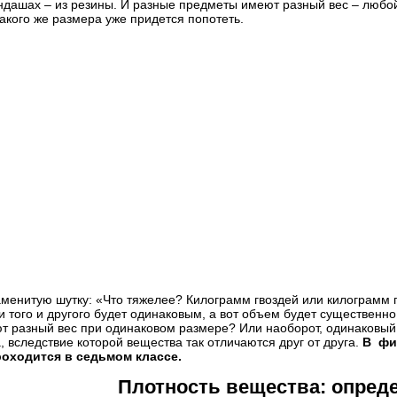
ндашах – из резины. И разные предметы имеют разный вес – любой
такого же размера уже придется попотеть.
тесь к нашим советам, чтобы найти репетитора быстрее:
тобы значительно упростить процесс поиска, достаточно лишь поз
найдет репетитора, который максимально подходит под ваши треб
одберем репетитора бесплатно!
тесь к нашим советам, чтобы найти репетитора быстрее:
сли вы оставляете заявку на подбор репетитора, то в поле «ваши
ак можно больше подробностей и требований, чтобы мы могли най
его вам репетитора.
айдем репетитора в течение дня!
менитую шутку: «Что тяжелее? Килограмм гвоздей или килограмм п
 и того и другого будет одинаковым, а вот объем будет существенн
т разный вес при одинаковом размере? Или наоборот, одинаковый 
, вследствие которой вещества так отличаются друг от друга.
В физ
тесь к нашим советам, чтобы найти репетитора быстрее:
роходится в седьмом классе.
опреки сложившемуся мнению,
студент-репетитор
очень хорошо
Плотность вещества: опред
ачей. Он более мобилен, цена ниже, и он с легкостью найдет общий