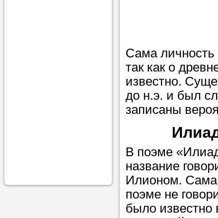
проконсульти
вопросам обр
Задайте свои
Сама личность 
профессиона
так как о древн
Больше не на
известно. Сущес
голову, к кому
до н.э. и был 
помощью - для
записаны вероят
Nado5.ru!
Илиад
В поэме «Илиа
Наши реп
название говор
помогут в
Илионом. Сама 
поэме не говори
было известно 