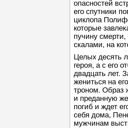
опасностей вст
в течение
его спутники по
циклопа Полиф
которые завлек
пучину смерти,
Прислушайте
скалами, на ко
советам, что
репетитора б
Целых десять л
героя, а с его
Совет 3.
Вопр
двадцать лет. 
сложившемус
жениться на ег
студент-реп
троном. Образ 
хорошо справ
и преданную жен
задачей. Он 
погиб и ждет ег
цена ниже, и 
себя дома, Пене
найдет общий
мужчинам выстре
учеником.