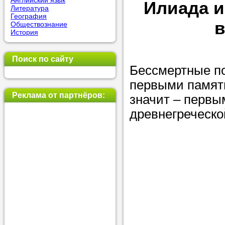
Английский язык
Илиада и
Литература
позвоните на
География
в
Обществознание
репетитора, у
История
пожелания.
Поиск по сайту
Или найдите 
Бессмертные п
нашей базе с
первыми памятн
используя фи
Реклама от партнёров:
значит – перв
древнегреческо
Получите
консульт
телефону
Мы всегда ра