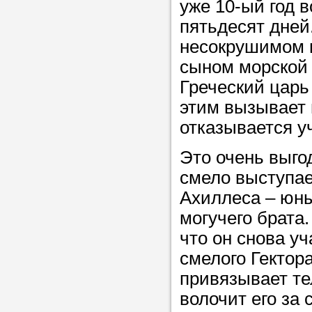
уже 10-ый год 
Прислушайте
пятьдесят дней
советам, что
несокрушимом 
репетитора б
сыном морско
Совет 1.
Чтоб
Греческий царь
упростить про
этим вызывает 
достаточно л
отказывается у
нам, и операт
Это очень выго
репетитора, к
смело выступает
максимально 
Ахиллеса – юны
ваши требова
могучего брата
что он снова уч
Мы подб
смелого Гектор
привязывает те
репетитор
волочит его за 