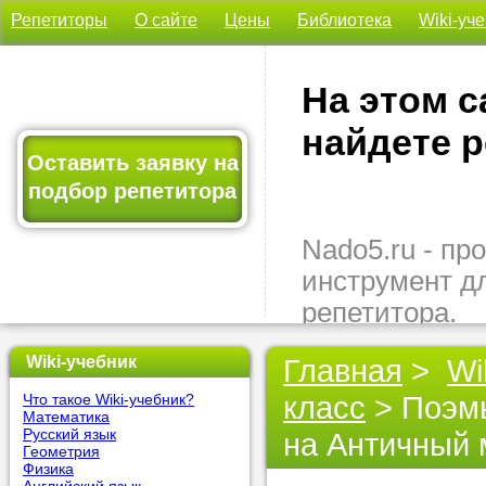
Репетиторы
О сайте
Цены
Библиотека
Wiki-уч
На этом с
найдете р
Оставить заявку на
подбор репетитора
Nado5.ru - п
инструмент д
репетитора.
Здесь вы най
Wiki-учебник
Главная
>
Wi
подходящего 
класс
> Поэмы
Что такое Wiki-учебник?
быстро, удо
Математика
бесплатно.
Русский язык
на Античный 
Геометрия
Физика
Оставьте заяв