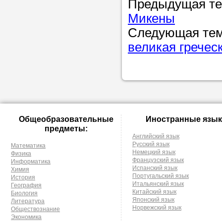
Предыдущая т
Микены
Следующая те
великая гречес
Общеобразовательные
Иностранные язык
предметы:
Английский язык
Русский язык
Математика
Немецкий язык
Физика
Французский язык
Информатика
Испанский язык
Химия
Португальский язык
История
Итальянский язык
География
Китайский язык
Биология
Японский язык
Литература
Норвежский язык
Обществознание
Экономика