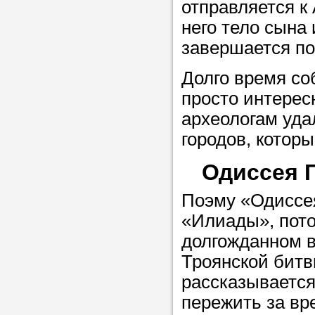
отправляется к
него тело сына
Прислушайте
завершается по
советам, что
Долго время со
репетитора б
просто интерес
Совет 2.
Если
археологам уда
заявку на под
городов, котор
то в поле «в
Одиссея 
укажите как 
подробностей
Поэму «Одиссе
чтобы мы мог
«Илиады», пото
самого подх
долгожданном в
репетитора.
Троянской битв
рассказывается
пережить за вр
Мы найде