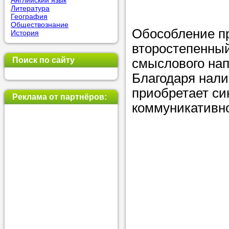
Английский язык
Литература
позвоните на
География
Обществознание
репетитора, у
Обособление п
История
пожелания.
второстепенный
Поиск по сайту
смыслового нап
Или найдите 
Благодаря нал
нашей базе с
приобретает си
используя фи
Реклама от партнёров:
коммуникативно
Получите
консульт
телефону
Мы всегда ра