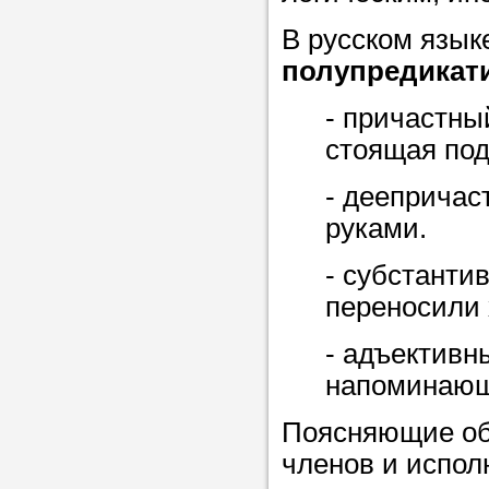
в течение
В русском язык
полупредикат
- причастны
Прислушайте
стоящая под
советам, что
- деепричас
репетитора б
руками.
Совет 3.
Вопр
- субстанти
сложившемус
переносили 
студент-реп
хорошо справ
- адъективн
задачей. Он 
напоминающе
цена ниже, и 
Поясняющие обо
найдет общий
членов и испо
учеником.