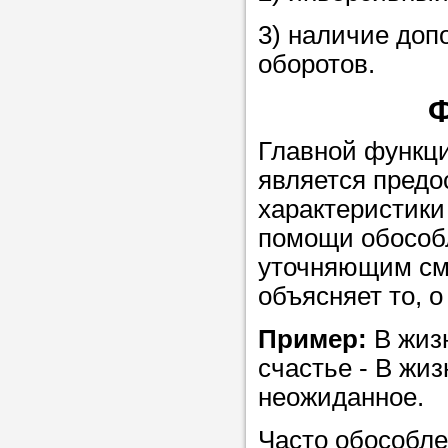
Прислушайте
3) наличие до
советам, что
оборотов.
репетитора б
Ф
Совет 1.
Чтоб
упростить про
Главной функци
достаточно л
является предо
нам, и операт
характеристики
репетитора, к
помощи обособ
максимально 
уточняющим см
ваши требова
объясняет то, о
Пример:
В жиз
Мы подб
счастье - В жи
неожиданное.
репетитор
Часто обособл