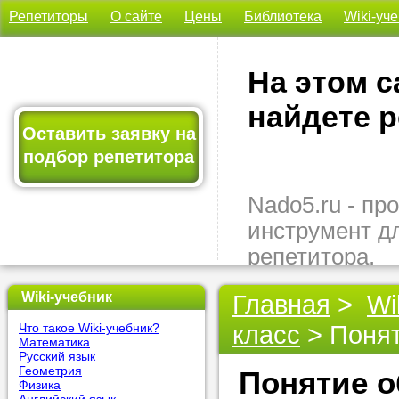
Репетиторы
О сайте
Цены
Библиотека
Wiki-уч
На этом с
найдете р
Оставить заявку на
подбор репетитора
Nado5.ru - п
инструмент д
репетитора.
Здесь вы най
Wiki-учебник
Главная
>
Wi
подходящего 
класс
> Понят
Что такое Wiki-учебник?
быстро, удо
Математика
бесплатно.
Русский язык
Геометрия
Понятие о
Физика
Оставьте заяв