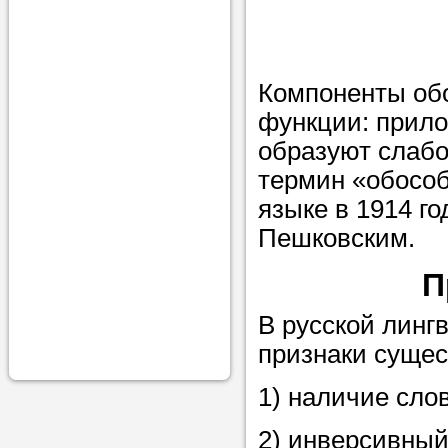
проконсульти
вопросам обр
Задайте свои
Компоненты обо
профессиона
функции: прило
образуют слаб
Больше не на
термин «обособ
голову, к кому
языке в 1914 го
помощью - для
Пешковским.
Nado5.ru!
П
Наши реп
В русской линг
признаки сущес
помогут в
1) наличие сло
2) инверсивный