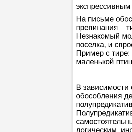
экспрессивным 
Прислушайте
На письме обос
советам, что
препинания – т
репетитора б
Незнакомый мол
поселка, и спр
Совет 2.
Если
Пример с тире:
заявку на под
маленькой птиц
то в поле «в
укажите как 
подробностей
В зависимости 
чтобы мы мог
обособления де
самого подх
полупредикати
репетитора.
Полупредикати
самостоятельны
Мы найде
логическим, ин