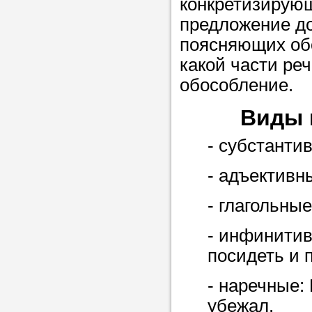
конкретизирую
предложение д
поясняющих обо
какой части ре
обособление.
Виды 
- субстанти
- адъективн
- глагольны
- инфинитив
посидеть и 
- наречные:
убежал.