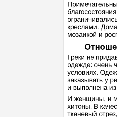
Прислушайте
Примечательным
советам, что
благосостояния
репетитора б
ограничивались
креслами. Дома
Совет 1.
Чтоб
мозаикой и рос
упростить про
достаточно л
Отноше
нам, и операт
Греки не прида
репетитора, к
одежде: очень
максимально 
условиях. Одеж
ваши требова
заказывать у р
и выполнена из
Мы подб
И женщины, и 
репетитор
хитоны. В каче
тканевый отрез