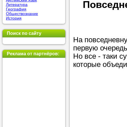
Английский язык
Повседн
Литература
позвоните на
География
Обществознание
репетитора, у
История
пожелания.
Поиск по сайту
Или найдите 
На повседневну
нашей базе с
первую очередь
используя фи
Реклама от партнёров:
Но все - таки 
которые объеди
Получите
консульт
телефону
Мы всегда ра