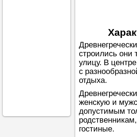
проконсульти
вопросам обр
Задайте свои
Харак
профессиона
Древнегречески
Больше не на
строились они 
голову, к кому
улицу. В центр
помощью - для
с разнообразно
Nado5.ru!
отдыха.
Древнегречески
Наши реп
женскую и мужс
помогут в
допустимым то
родственникам,
гостиные.