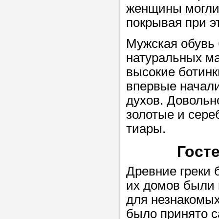
женщины могли 
покрывая при эт
Прислушайте
Мужская обувь
советам, что
натуральных м
репетитора б
высокие ботин
Совет 2.
Если
впервые начали
заявку на под
духов. Доволь
то в поле «в
золотые и сере
укажите как 
тиары.
подробностей
чтобы мы мог
Гост
самого подх
Древние греки 
репетитора.
их домов были 
для незнакомых
было принято с
Мы найде