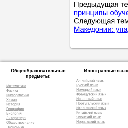
Предыдущая т
принципы обуче
Следующая те
Македонии: упа
Общеобразовательные
Иностранные язык
предметы:
Английский язык
Русский язык
Математика
Немецкий язык
Физика
Французский язык
Информатика
Испанский язык
Химия
Португальский язык
История
Итальянский язык
География
Китайский язык
Биология
Японский язык
Литература
Норвежский язык
Обществознание
Экономика