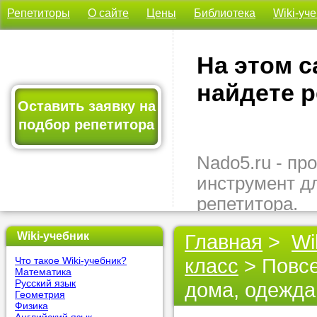
Репетиторы
О сайте
Цены
Библиотека
Wiki-уч
На этом с
найдете р
Оставить заявку на
подбор репетитора
Nado5.ru - п
инструмент д
репетитора.
Здесь вы най
Wiki-учебник
Главная
>
Wi
подходящего 
класс
> Повсе
Что такое Wiki-учебник?
быстро, удо
Математика
бесплатно.
Русский язык
дома, одежда,
Геометрия
Физика
Оставьте заяв