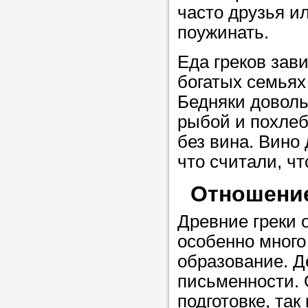
часто друзья и
в течение
поужинать.
Еда греков зав
богатых семьях
Прислушайте
Бедняки доволь
советам, что
рыбой и похлеб
репетитора б
без вина. Вино
что считали, чт
Совет 3.
Вопр
сложившемус
Отношение
студент-реп
Древние греки 
хорошо справ
особенно много
задачей. Он 
образование. Д
цена ниже, и 
письменности.
найдет общий
подготовке, так
учеником.