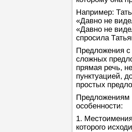
Прислушайте
Например: Тать
советам, что
«Давно не виде
репетитора б
«Давно не виде
Совет 1.
Чтоб
спросила Татья
упростить про
Предложения с 
достаточно л
сложных предло
нам, и операт
прямая речь, не
репетитора, к
пунктуацией, д
максимально 
простых предл
ваши требова
Предложениям 
особенности:
Мы подб
1. Местоимения
репетитор
которого исходи