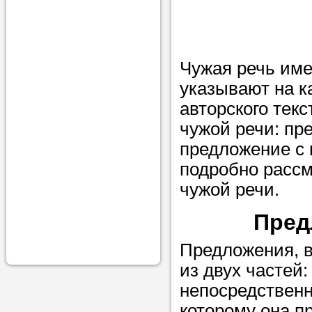
проконсульти
вопросам обр
Задайте свои
Чужая речь име
профессиона
указывают на к
авторского тек
Больше не на
чужой речи: пр
голову, к кому
предложение с 
помощью - для
подробно рассм
Nado5.ru!
чужой речи.
Пред
Наши реп
помогут в
Предложения, в
из двух частей
непосредственн
которому она п