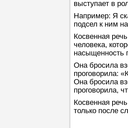
выступает в ро
в течение
Например: Я ск
подсел к ним н
Косвенная речь
Прислушайте
человека, кото
советам, что
насыщенность п
репетитора б
Она бросила вз
Совет 3.
Вопр
проговорила: «
сложившемус
Она бросила вз
студент-реп
проговорила, ч
хорошо справ
задачей. Он 
Косвенная речь
цена ниже, и 
только после сл
найдет общий
учеником.