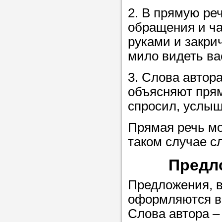
2. В прямую ре
обращения и ча
Прислушайте
руками и закрич
советам, что
мило видеть ва
репетитора б
3. Слова автор
Совет 2.
Если
объясняют прям
заявку на под
спросил, услыш
то в поле «в
укажите как 
Прямая речь мо
подробностей
таком случае сл
чтобы мы мог
Предл
самого подх
репетитора.
Предложения, в
оформляются в
Слова автора –
Мы найде