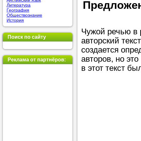
Английский язык
Предложен
Литература
позвоните на
География
Обществознание
репетитора, у
История
пожелания.
Чужой речью в 
Поиск по сайту
авторский текс
Или найдите 
создается опре
нашей базе с
авторов, но это
используя фи
Реклама от партнёров:
в этот текст бы
Получите
консульт
телефону
Мы всегда ра