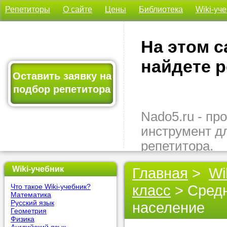
Репетиторы
О сайте
Цены
Библиотека
Wiki-уч
На этом с
найдете р
Оставить заявку на
подбор репетитора
Nado5.ru - п
инструмент д
репетитора.
Здесь вы най
Wiki-учебник
Главная
>
Wi
подходящего 
класс
> Средн
Что такое Wiki-учебник?
быстро, удо
Математика
бесплатно.
Русский язык
население
Геометрия
Физика
Оставьте заяв