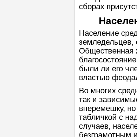
сборах присутс
в течение
Населе
Население сред
Прислушайте
земледельцев, 
советам, что
Общественная ж
репетитора б
благосостояние
были ли его чл
Совет 3.
Вопр
властью феода
сложившемус
студент-реп
Во многих сред
хорошо справ
так и зависимы
задачей. Он 
вперемешку, но
цена ниже, и 
табличкой с на
найдет общий
случаев, насел
учеником.
безграмотным и