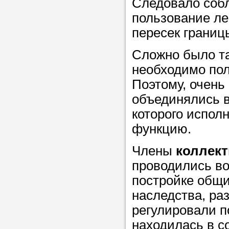
Следовало собл
пользование лес
Прислушайте
пересек границы
советам, что
Сложно было та
репетитора б
необходимо по
Совет 2.
Если
Поэтому, очень
заявку на под
объединялись в
то в поле «в
которого испол
укажите как 
функцию.
подробностей
Члены
коллект
чтобы мы мог
проводились во
самого подх
постройке общ
репетитора.
наследства, ра
регулировали п
находилась в с
Мы найде