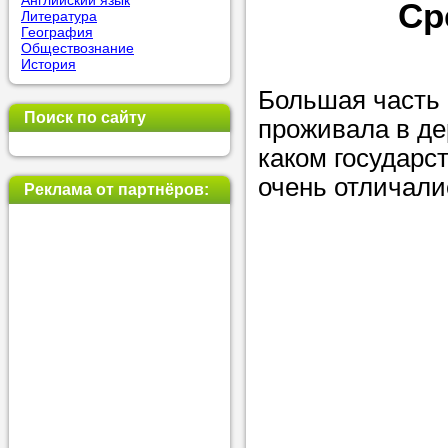
Английский язык
Ср
Литература
позвоните на
География
Обществознание
репетитора, у
История
пожелания.
Большая часть 
Поиск по сайту
проживала в дер
Или найдите 
каком государс
нашей базе с
очень отличалис
используя фи
Реклама от партнёров:
Получите
консульт
телефону
Мы всегда ра