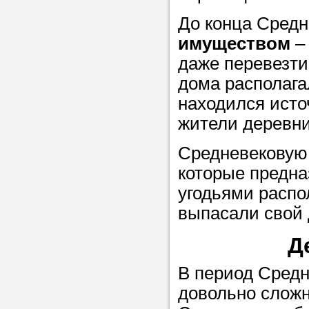
Прислушайте
До конца Средн
советам, что
имуществом
– 
репетитора б
даже перевезти
Совет 1.
Чтоб
дома располага
упростить про
находился исто
достаточно л
жители деревни
нам, и операт
Средневековую 
репетитора, к
которые предна
максимально 
угодьями распо
ваши требова
выпасали свой 
Д
Мы подб
В период Средн
репетитор
довольно сложн