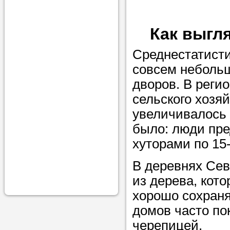
проконсульти
вопросам обр
Как выгл
Задайте свои
Среднестатист
профессиона
совсем неболь
Больше не на
дворов. В реги
голову, к кому
сельского хозя
помощью - для
увеличивалось 
Nado5.ru!
было: люди пр
хуторами по 15-
Наши реп
В деревнях Сев
из дерева, кот
помогут в
хорошо сохраня
домов часто по
черепицей.