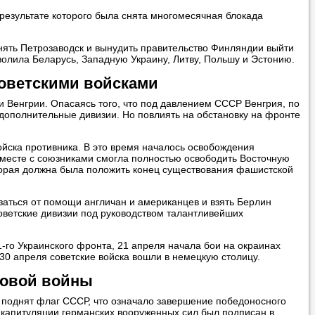
результате которого была снята многомесячная блокада
нять Петрозаводск и вынудить правительство Финляндии выйти
волила Беларусь, Западную Украину, Литву, Польшу и Эстонию.
оветскими войсками
и Венгрии. Опасаясь того, что под давлением СССР Венгрия, по
дополнительные дивизии. Но повлиять на обстановку на фронте
ойска противника. В это время началось освобождения
 вместе с союзниками смогла полностью освободить Восточную
торая должна была положить конец существования фашистской
заться от помощи англичан и американцев и взять Берлин
оветские дивизии под руководством талантливейших
1-го Украинского фронта, 21 апреля начала бои на окраинах
30 апреля советские войска вошли в немецкую столицу.
ровой войны
л поднят флаг СССР, что означало завершение победоносного
 капитуляции германских вооруженных сил был подписан в