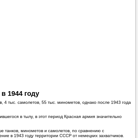
вонить нам, и
ования.
 пожелания»
ти
самого
в 1944 году
 4 тыс. самолетов, 55 тыс. минометов, однако после 1943 года
ившегося в тылу, в этот период Красная армия значительно
ше танков, минометов и самолетов, по сравнению с
 справляется со
ние в 1943 году территории СССР от немецких захватчиков.
 язык с