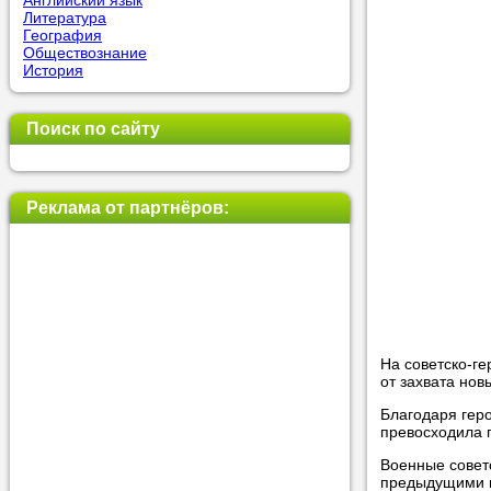
Английский язык
Литература
География
Обществознание
Прислушай
История
Совет 1.
Ч
оператор 
Поиск по сайту
Мы п
Реклама от партнёров:
Прислушай
Совет 2.
Е
укажите к
подходящ
Мы н
На советско-ге
от захвата нов
Благодаря геро
превосходила 
Прислушай
Военные советс
Совет 3.
В
предыдущими г
своей зад