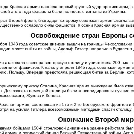
года Красная армия нанесла первый крупный удар противникам, в 
есной этого года фашисты были полностью изгнаны из Украины.
крыт Второй фронт, благодаря которому советская армия смогла за
 существенно ослабило силы фашистов. К осени Красная армия выз
Освобождение стран Европы с
бря 1943 года советские дивизии вышли на границы Чехословакии 
ндии может выйти из войны, Адольф Гитлер направил в Будапешт 
я атаковала с севера венгерскую столицу и уничтожила 200 тыс. в
рвегии от фашистов. К началу апреля 1945 года, советская армия
рию, Польшу. Впереди предстояла решающая битва за Берлин, ко
горическому приказу Сталина, Красная армия вынуждена была отка
о. Для захвата немецкой столицы были консолидированы лучшие с
коссовского, Жукова и Конева.
расная армия, состоявшая из 1 го и 2-го Белорусского фронтов и 
отря на усилия Гитлера всевозможными методами спасти столицу, 
Окончание Второй ми
 двумя бойцами 150-й стрелковой дивизии на здание рейхстага бы
ой армии и логический финал Великой Отечественной войны. Акт о