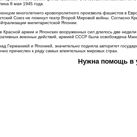
ина 8 мая 1945 года.
л концом многолетнего кровопролитного произвола фашистов в Евр
етский Союз не покинул театр Второй Мировой войны. Согласно Кр
ейтрализации милитаристской Японии.
е Красной армии и Японских вооруженных сил длилось две недели
еративных военных действий, армией СССР была освобождена Мань
ад Германией и Японией, значительно подняла авторитет государс
очно причислен к ряду самых влиятельных мировых стран.
Нужна помощь в 