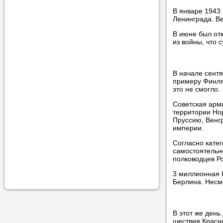
учеником.
В январе 1943 
Ленинграда. В
В июне был от
из войны, что
В начале сентя
примеру Финля
это не смогло.
Советская арми
территории Но
Пруссию, Венг
империи.
Согласно кате
самостоятельн
полководцев Ро
3 миллионная К
Берлина. Несм
В этот же день
шествия Красн