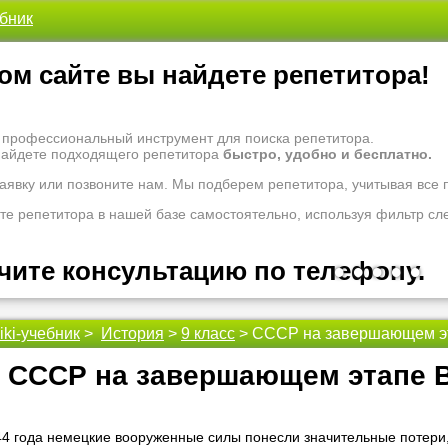
ебник
ом сайте вы найдете репетитора!
- профессиональный инструмент для поиска репетитора.
найдете подходящего репетитора
быстро, удобно и бесплатно.
заявку или позвоните нам. Мы подберем репетитора, учитывая все
те репетитора в нашей базе самостоятельно, используя фильтр сл
чите консультацию по телефону.
•
•
•
•
•
iki-учебник
>
История
>
9 класс
> СССР на завершающем эт
 рады проконсультировать Вас по вопросам образования. Задайте 
оналам.
СССР на завершающем этапе 
 надо ломать голову, к кому обратиться за помощью - для этого ес
 репетиторы помогут вам.
44 года немецкие вооруженные силы понесли значительные потери,