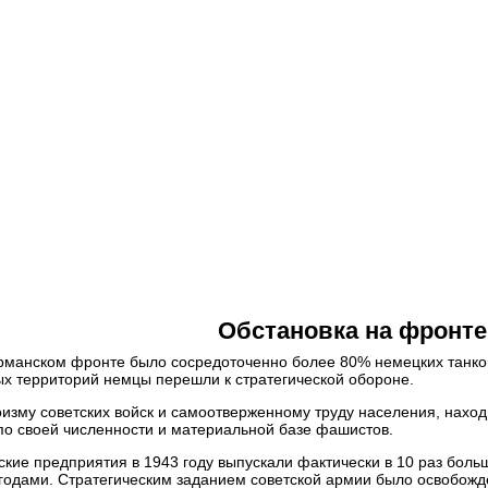
тесь к нашим советам, чтобы найти репетитора быстрее:
тобы значительно упростить процесс поиска, достаточно лишь поз
найдет репетитора, который максимально подходит под ваши треб
одберем репетитора бесплатно!
тесь к нашим советам, чтобы найти репетитора быстрее:
сли вы оставляете заявку на подбор репетитора, то в поле «ваши
ак можно больше подробностей и требований, чтобы мы могли най
его вам репетитора.
Обстановка на фронте 
айдем репетитора в течение дня!
рманском фронте было сосредоточенно более 80% немецких танков,
ых территорий немцы перешли к стратегической обороне.
изму советских войск и самоотверженному труду населения, наход
по своей численности и материальной базе фашистов.
тесь к нашим советам, чтобы найти репетитора быстрее:
кие предприятия в 1943 году выпускали фактически в 10 раз боль
опреки сложившемуся мнению,
студент-репетитор
очень хорошо
одами. Стратегическим заданием советской армии было освобожде
ачей. Он более мобилен, цена ниже, и он с легкостью найдет общий