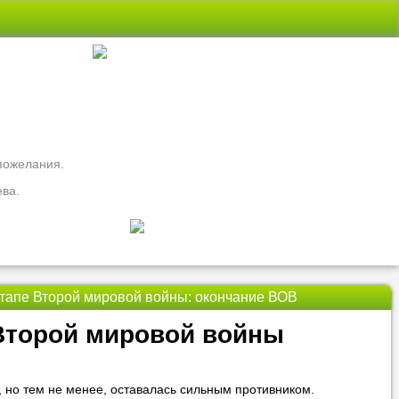
 пожелания.
ева.
апе Второй мировой войны: окончание ВОВ
свои вопросы
Второй мировой войны
ть
Nado5.ru!
 но тем не менее, оставалась сильным противником.