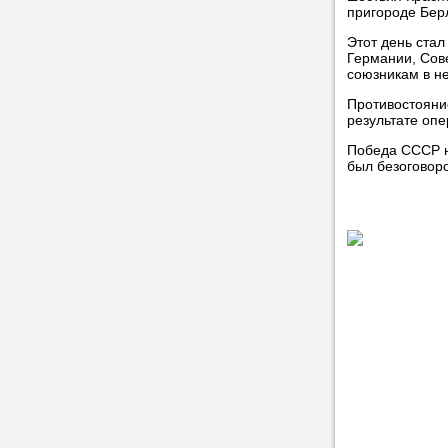
пригороде Берл
Этот день ста
Германии, Сов
союзникам в н
Противостояни
результате оп
Победа СССР н
был безоговор