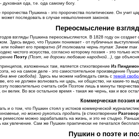
- духовная ода, т.е. ода самому богу.
пророчества Пушкина - это пророчества политические. Он учит ца
о может последовать в случае невыполнения законов.
Переосмысление взгляд
 годов взгляды Пушкина переосмысляются. В 1828 году он создает
ком. Здесь видно, что Пушкин понимает - от публичных выступлени
, или поймет его превратно
(И толковала чернь тупая: Зачем так 
декс чистого искусства, согласно которому поэзия - это только ис
орение
Поэту
(Поэт, не дорожи любовию народной...)
, где объясн
ринципов, изложенных там, является стихотворение
Из Пиндемо
оэта, но на самом деле - это самостоятельное произведение Пушк
бна мне свобода)
. Здесь мы можем наблюдать связь с
темой свобо
ве, его не должен волновать ни царь, ни общество, ни какие-то в
поэту позволительно считать себя Поэтом лишь в минуты творчества
, он велик. Во все остальное время - такая же чернь, как и все оста
Коммерческая поэзия 
ать и о том, что Пушкин стоял у истоков коммерческой журналистик
хновенье, но можно рукопись продать
(в стихотворении
Разговор
к ремеслом можно зарабатывать на жизнь, и это не стыдно. Раньш
 как увлечение. Сам же Пушкин практически не печатался бесплат
Пушкин о поэте и по