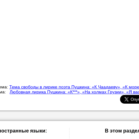
ема:
Тема свободы в лирике поэта Пушкина: «К Чаадаеву», «К мор
ема:
Любовная лирика Пушкина: «К***», «На холмах Грузии», «Я вас
ностранные языки:
В этом разде