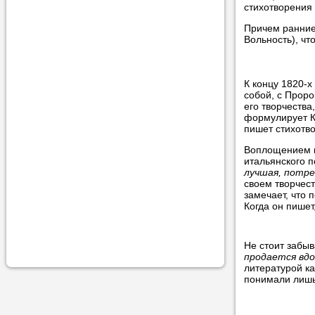
стихотворения 
учеником.
Причем ранние 
Вольность), чт
К концу 1820-х
собой, с Проро
его творчества
формулирует Ко
пишет стихотв
Воплощением п
итальянского п
лучшая, потре
своем творчест
замечает, что 
Когда он пишет
Не стоит забыв
продается вдо
литературой ка
понимали лишь