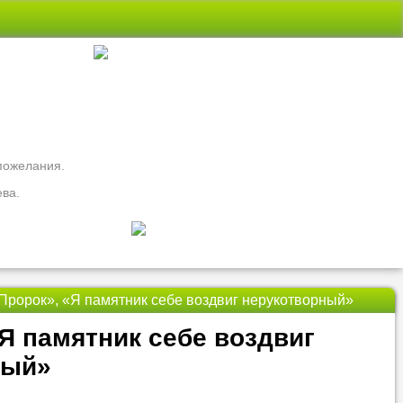
 пожелания.
ева.
«Пророк», «Я памятник себе воздвиг нерукотворный»
свои вопросы
«Я памятник себе воздвиг
ть
Nado5.ru!
ный»