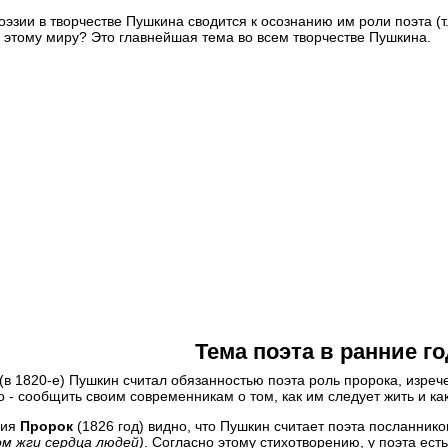
оэзии в творчестве Пушкина сводится к осознанию им роли поэта (т.е
 этому миру? Это главнейшая тема во всем творчестве Пушкина.
тесь к нашим советам, чтобы найти репетитора быстрее:
тобы значительно упростить процесс поиска, достаточно лишь поз
найдет репетитора, который максимально подходит под ваши треб
одберем репетитора бесплатно!
тесь к нашим советам, чтобы найти репетитора быстрее:
сли вы оставляете заявку на подбор репетитора, то в поле «ваши
ак можно больше подробностей и требований, чтобы мы могли най
его вам репетитора.
айдем репетитора в течение дня!
Тема поэта в ранние г
(в 1820-е) Пушкин считал обязанностью поэта роль пророка, изре
о - сообщить своим современникам о том, как им следует жить и к
тесь к нашим советам, чтобы найти репетитора быстрее:
ния
Пророк
(1826 год) видно, что Пушкин считает поэта посланнико
опреки сложившемуся мнению,
студент-репетитор
очень хорошо
ом жги сердца людей)
. Согласно этому стихотворению, у поэта ест
ачей. Он более мобилен, цена ниже, и он с легкостью найдет общий