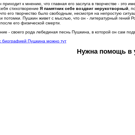
н приходит к мнению, что главная его заслуга в творчестве - это им
себя стихотворение
Я памятник себе воздвиг нерукотворный
, п
 что его творчество было свободным, несмотря на непростую ситуа
и потомки. Пушкин живет с мыслью, что он - литературный гений Рос
после его физической смерти.
ние - своего рода лебединая песнь Пушкина, в которой он сам подв
с биографией Пушкина можно тут
Нужна помощь в 