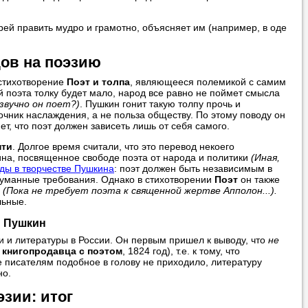
рей править мудро и грамотно, объясняет им (например, в оде
ов на поэзию
 стихотворение
Поэт и толпа
, являющееся полемикой с самим
й поэта толку будет мало, народ все равно не поймет смысла
звучно он поет?)
. Пушкин гонит такую толпу прочь и
точник наслаждения, а не польза обществу. По этому поводу он
яет, что поэт должен зависеть лишь от себя самого.
нти
. Долгое время считали, что это перевод некоего
ина, посвященное свободе поэта от народа и политики
(Иная,
ды в творчестве Пушкина
: поэт должен быть независимым в
ыдуманные требования. Однако в стихотворении
Поэт
он также
(Пока не требует поэта к священной жертве Апполон...).
льные.
и Пушкин
и и литературы в России. Он первым пришел к выводу, что
не
 книгопродавца с поэтом
, 1824 год), т.е. к тому, что
е писателям подобное в голову не приходило, литературу
но.
эзии: итог