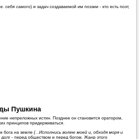
. себя самого) и задач создаваемой им поэзии - кто есть поэт,
вонить нам, и
ования.
 пожелания»
ти
самого
оды Пушкина
чение непреложных истин. Позднее он становится оратором,
аких принципов придерживаться.
м бога на земле
(...Исполнись волею моей и, обходя моря и
 справляется со
ь долг - перед обществом и перед богом. Жанр этого
 язык с