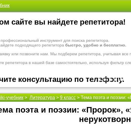
ебник
ом сайте вы найдете репетитора!
- профессиональный инструмент для поиска репетитора.
найдете подходящего репетитора
быстро, удобно и бесплатно.
заявку или позвоните нам. Мы подберем репетитора, учитывая все
те репетитора в нашей базе самостоятельно, используя фильтр сл
чите консультацию по телефону.
•
•
•
•
•
iki-учебник
>
Литература
>
9 класс
> Тема поэта и поэзии: 
 рады проконсультировать Вас по вопросам образования. Задайте 
оналам.
ема поэта и поэзии: «Пророк», 
 надо ломать голову, к кому обратиться за помощью - для этого ес
нерукотвор
 репетиторы помогут вам.