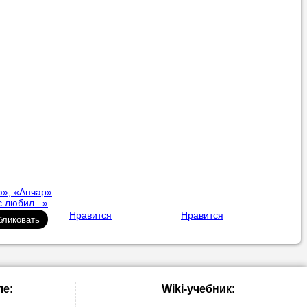
ю», «Анчар»
 любил...»
Нравится
Нравится
ле:
Wiki-учебник: