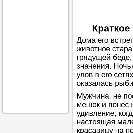
проконсульти
вопросам обр
Задайте свои
Краткое
профессиона
Дома его встре
Больше не на
животное стара
голову, к кому
грядущей беде,
помощью - для
значения. Ночь
Nado5.ru!
улов в его сетя
оказалась рыби
Наши реп
Мужчина, не по
мешок и понес 
помогут в
удивление, ког
настоящая мале
красавицу на пе