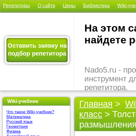
Репетиторы
О сайте
Цены
Библиотека
Wiki-уч
На этом с
найдете р
Оставить заявку на
подбор репетитора
Nado5.ru - п
инструмент д
репетитора.
Здесь вы най
Wiki-учебник
Главная
>
Wi
подходящего 
класс
> Толст
Что такое Wiki-учебник?
быстро, удо
Математика
бесплатно.
Русский язык
размышления
Геометрия
Физика
Оставьте заяв