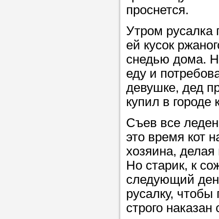
Прислушайте
проснется.
советам, что
Утром русалка 
репетитора б
ей кусок ржаног
Совет 1.
Чтоб
снедью дома. Н
упростить про
еду и потребов
достаточно л
девушке, дед п
нам, и операт
купил в городе 
репетитора, к
Съев все леден
максимально 
это время кот н
ваши требова
хозяина, делая
Но старик, к с
Мы подб
следующий день
русалку, чтобы 
репетитор
строго наказан 