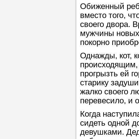
Обиженный ребе
вместо того, чт
Прислушайте
своего двора. 
советам, что
мужчины новых 
репетитора б
покорно приобр
Совет 2.
Если
Однажды, кот, 
заявку на под
происходящим, 
то в поле «в
прогрызть ей г
укажите как 
старику задуши
подробностей
жалко своего л
чтобы мы мог
перевесило, и о
самого подх
репетитора.
Когда наступила
сидеть одной д
девушками. Дед
Мы найде