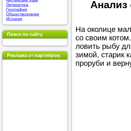
Английский язык
Анализ 
Литература
позвоните на
География
Обществознание
репетитора, у
История
пожелания.
На околице мал
Поиск по сайту
со своим котом.
Или найдите 
ловить рыбу дл
нашей базе с
зимой, старик к
используя фи
Реклама от партнёров:
проруби и верн
Получите
консульт
телефону
Мы всегда ра