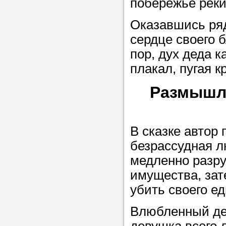
побережье реки
в течение
Оказавшись ряд
сердце своего б
пор, дух деда 
Прислушайте
плакал, пугая к
советам, что
Размышл
репетитора б
Совет 3.
Вопр
В сказке автор 
сложившемус
безрассудная л
студент-реп
медленно разру
хорошо справ
имущества, зат
задачей. Он 
убить своего ед
цена ниже, и 
найдет общий
Влюбленный де
учеником.