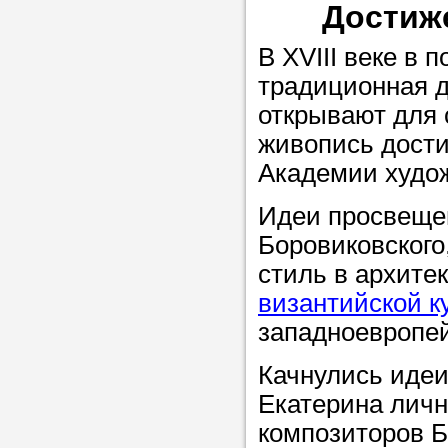
Достиж
в течение
В XVIII веке в 
традиционная д
открывают для 
Прислушайте
живопись дости
советам, что
Академии худо
репетитора б
Идеи просвещен
Совет 3.
Вопр
Боровиковского
сложившемус
стиль в архите
студент-реп
византийской к
хорошо справ
западноевропей
задачей. Он 
Качнулись идеи
цена ниже, и 
Екатерина личн
найдет общий
композиторов Б
учеником.