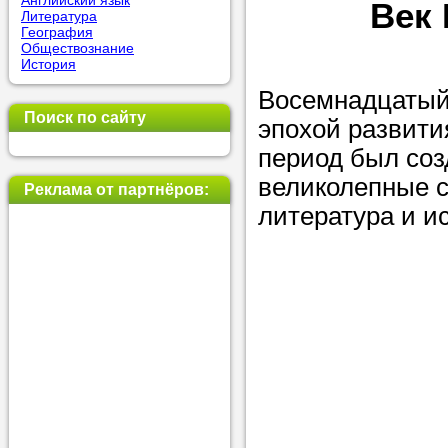
Английский язык
Век
Литература
позвоните на
География
Обществознание
репетитора, у
История
пожелания.
Восемнадцатый 
Поиск по сайту
эпохой развития
Или найдите 
период был соз
нашей базе с
великолепные с
используя фи
Реклама от партнёров:
литература и ис
Получите
консульт
телефону
Мы всегда ра