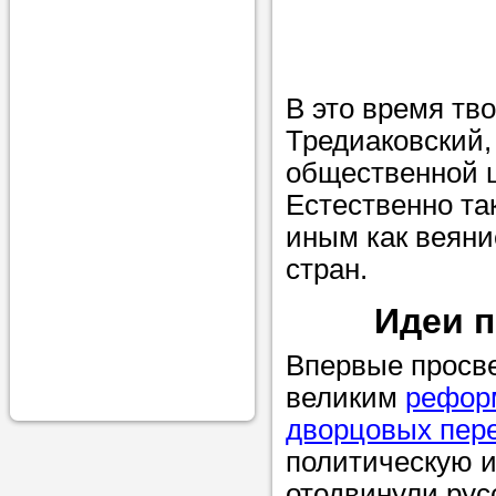
проконсульти
вопросам обр
Задайте свои
В это время тв
профессиона
Тредиаковский
общественной ц
Больше не на
Естественно та
голову, к кому
иным как веяни
помощью - для
стран.
Nado5.ru!
Идеи п
Наши реп
Впервые просве
помогут в
великим
рефор
дворцовых пер
политическую и
отодвинули рус