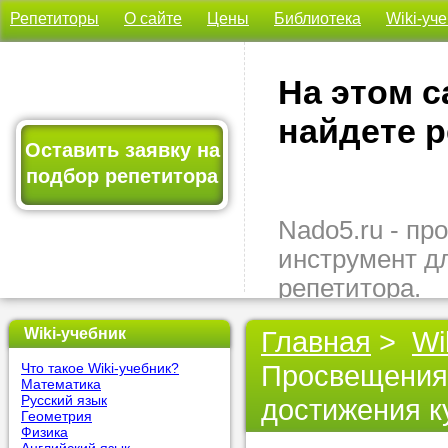
Репетиторы
О сайте
Цены
Библиотека
Wiki-уч
На этом с
найдете р
Оставить заявку на
подбор репетитора
Nado5.ru - п
инструмент д
репетитора.
Здесь вы най
Wiki-учебник
Главная
>
Wi
подходящего 
Просвещения 
Что такое Wiki-учебник?
быстро, удо
Математика
бесплатно.
Русский язык
достижения к
Геометрия
Физика
Оставьте заяв