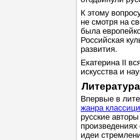
Прислушайте
К этому вопросу
советам, что
не смотря на с
репетитора б
была европейко
Совет 1.
Чтоб
Российская кул
упростить про
развития.
достаточно л
Екатерина II в
нам, и операт
искусства и нау
репетитора, к
максимально 
Литература
ваши требова
Впервые в лит
жанра классиц
Мы подб
русские авторы
произведениях
репетитор
идеи стремлени