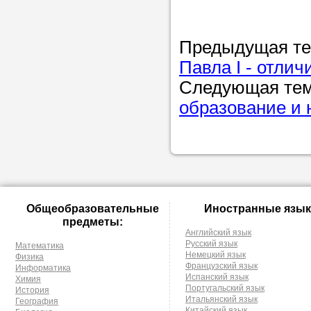
Предыдущая т
Павла I - отли
Следующая те
образование и н
Общеобразовательные
Иностранные язык
предметы:
Английский язык
Русский язык
Математика
Немецкий язык
Физика
Французский язык
Информатика
Испанский язык
Химия
Португальский язык
История
Итальянский язык
География
Китайский язык