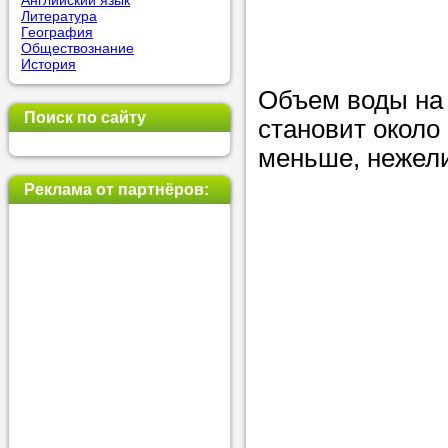
Английский язык
Литература
позвоните на
География
Обществознание
репетитора, у
История
пожелания.
Объем воды на 
Поиск по сайту
становит около 
Или найдите 
меньше, нежел
нашей базе с
используя фи
Реклама от партнёров:
Получите
консульт
телефону
Мы всегда ра