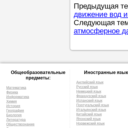
Предыдущая т
движение вод и
Следующая те
атмосферное д
Общеобразовательные
Иностранные язык
предметы:
Английский язык
Русский язык
Математика
Немецкий язык
Физика
Французский язык
Информатика
Испанский язык
Химия
Португальский язык
История
Итальянский язык
География
Китайский язык
Биология
Японский язык
Литература
Норвежский язык
Обществознание