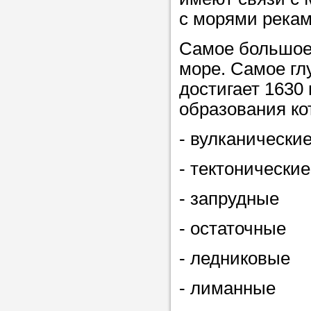
с морями рекам
в течение
Самое большое 
море. Самое глу
достигает 1630 
Прислушайте
образования ко
советам, что
репетитора б
- вулканически
Совет 3.
Вопр
- тектонические
сложившемус
- запрудные
студент-реп
хорошо справ
- остаточные
задачей. Он 
- ледниковые
цена ниже, и 
найдет общий
- лиманные
учеником.