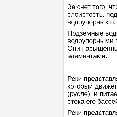
Прислушайте
За счет того, 
советам, что
слоистость, по
репетитора б
водоупорных пл
Совет 1.
Чтоб
Подземные вод
упростить про
водоупорными 
достаточно л
Они насыщенны
нам, и операт
элементами.
репетитора, к
максимально 
ваши требова
Реки представл
который движет
(русле), и пита
Мы подб
стока его бассе
репетитор
Реки представ