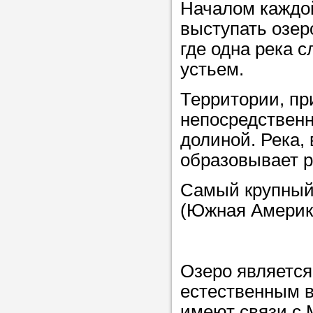
Началом каждой
выступать озеро
Прислушайте
где одна река с
советам, что
устьем.
репетитора б
Территории, пр
Совет 2.
Если
непосредственн
заявку на под
долиной. Река,
то в поле «в
образовывает р
укажите как 
Самый крупный 
подробностей
(Южная Америка
чтобы мы мог
самого подх
репетитора.
Озеро являетс
естественным в
Мы найде
имеют связи с 