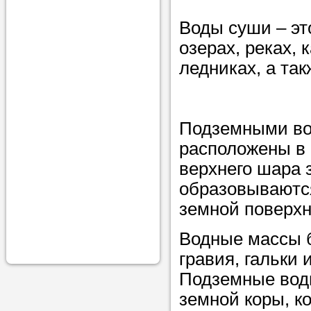
проконсульти
Воды суши – эт
вопросам обр
озерах, реках, 
Задайте свои
ледниках, а та
профессиона
Больше не на
Подземными во
голову, к кому
расположены в 
помощью - для
верхнего шара 
Nado5.ru!
образовываются
земной поверхн
Наши реп
Водные массы б
помогут в
гравия, гальки
Подземные вод
земной коры, ко