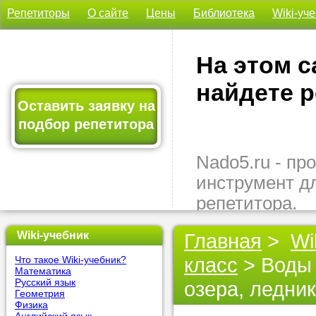
Репетиторы
О сайте
Цены
Библиотека
Wiki-уч
На этом с
найдете р
Оставить заявку на
подбор репетитора
Nado5.ru - п
инструмент д
репетитора.
Здесь вы най
Wiki-учебник
Главная
>
Wi
подходящего 
класс
> Воды 
Что такое Wiki-учебник?
быстро, удо
Математика
бесплатно.
Русский язык
озера, ледни
Геометрия
Физика
Оставьте заяв