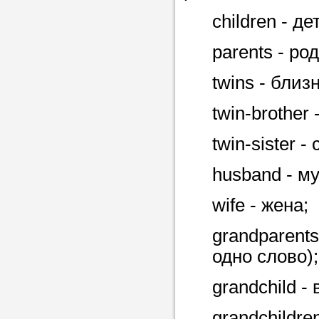
children - де
Прислушайте
parents - ро
советам, что
twins - бли
репетитора б
twin-brother
Совет 2.
Если
заявку на под
twin-sister 
то в поле «в
husband - му
укажите как 
подробностей
wife - жена;
чтобы мы мог
grandparents
самого подх
одно слово);
репетитора.
grandchild - 
Мы найде
grandchildre