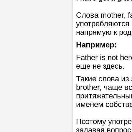
Слова mother, f
употребляются 
напрямую к родс
Например:
Father is not he
еще не здесь.
Такие слова из э
brother, чаще 
притяжательны
именем собств
Поэтому употр
задавая вопрос