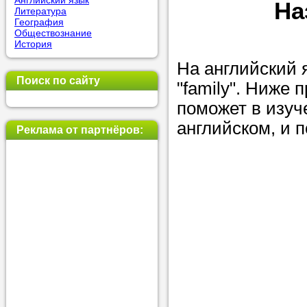
Английский язык
На
Литература
позвоните на
География
Обществознание
репетитора, у
История
пожелания.
На английский 
Поиск по сайту
"family". Ниже
Или найдите 
поможет в изуч
нашей базе с
английском, и 
используя фи
Реклама от партнёров:
Получите
консульт
телефону
Мы всегда ра