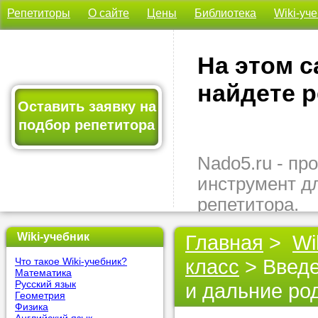
Репетиторы
О сайте
Цены
Библиотека
Wiki-уч
На этом с
найдете р
Оставить заявку на
подбор репетитора
Nado5.ru - п
инструмент д
репетитора.
Здесь вы най
Wiki-учебник
Главная
>
Wi
подходящего 
класс
> Введе
Что такое Wiki-учебник?
быстро, удо
Математика
бесплатно.
Русский язык
и дальние ро
Геометрия
Физика
Оставьте заяв