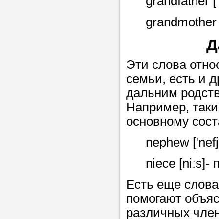
grandfather 
Прислушайте
советам, что
grandmother 
репетитора б
Д
Совет 1.
Чтоб
Эти слова отно
упростить про
семьи, есть и д
достаточно л
дальним родств
нам, и операт
Например, таки
репетитора, к
основному сост
максимально 
ваши требова
nephew ['nef
niece [niːs]
Мы подб
Есть еще слова
репетитор
помогают объяс
различных член