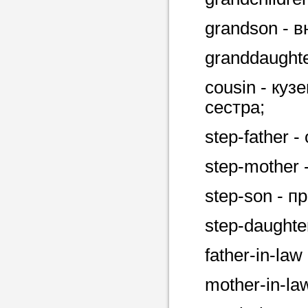
в течение
grandson - в
granddaughte
cousin - ку
Прислушайте
сестра;
советам, что
репетитора б
step-father -
Совет 3.
Вопр
step-mother 
сложившемус
step-son - 
студент-реп
хорошо справ
step-daughte
задачей. Он 
father-in-law
цена ниже, и 
найдет общий
mother-in-la
учеником.