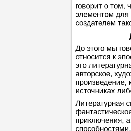
Прислушайте
говорит о том,
советам, что
элементом для 
репетитора б
создателем так
Совет 1.
Чтоб
упростить про
До этого мы гов
достаточно л
относится к эпо
нам, и операт
это литературн
репетитора, к
авторское, худ
максимально 
произведение, 
ваши требова
источниках либ
Литературная с
Мы подб
фантастическое
репетитор
приключения, 
способностями.