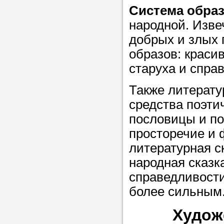
Система обра
в течение
народной. Изве
добрых и злых
образов: краси
Прислушайте
старуха и спра
советам, что
Также литерату
репетитора б
средства поэти
Совет 3.
Вопр
пословицы и по
сложившемус
просторечие и 
студент-реп
литературная с
хорошо справ
народная сказк
задачей. Он 
справедливости,
цена ниже, и 
более сильным
найдет общий
Худож
учеником.