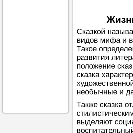
проконсульти
вопросам обр
Жизнь
Задайте свои
Сказкой называ
профессиона
видов мифа и 
Больше не на
Такое определе
голову, к кому
развития литер
помощью - для
положение сказ
Nado5.ru!
сказка характер
художественной
необычные и д
Наши реп
Также сказка о
помогут в
стилистическим
выделяют социа
воспитательны