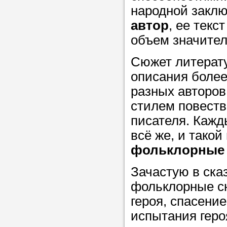
народной заклю
автор
, ее тек
Прислушайте
объем значител
советам, что
репетитора б
Сюжет литерату
описания более
Совет 2.
Если
разных авторов
заявку на под
стилем повеств
то в поле «в
писателя. Кажд
укажите как 
всё же, и такой
подробностей
фольклорные 
чтобы мы мог
самого подх
Зачастую в ска
репетитора.
фольклорные с
героя, спасени
испытания геро
Мы найде