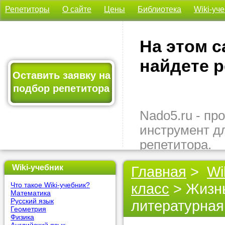
Репетиторы
О сайте
Цены
Библиотека
Wiki-уч
На этом с
найдете р
Оставить заявку на
подбор репетитора
Nado5.ru - п
инструмент д
репетитора.
Здесь вы най
Wiki-учебник
Главная
>
Wi
подходящего 
класс
> Жизнь
Что такое Wiki-учебник?
быстро, удо
Математика
бесплатно.
Русский язык
литературная
Геометрия
Физика
Оставьте заяв