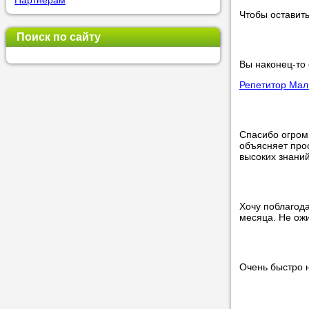
Партнерам
Чтобы оставить
Прислушай
Поиск по сайту
Совет 1.
Ч
Вы наконец-то 
оператор 
Репетитор Мал
Мы п
Спасибо огро
объясняет прос
Прислушай
высоких знаний
Совет 2.
Е
укажите к
подходящ
Хочу поблагода
месяца. Не ож
Мы н
Очень быстро 
Прислушай
Совет 3.
В
своей зад