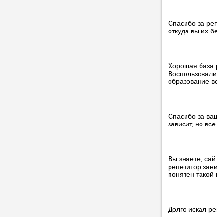
учеником.
Спасибо за ре
откуда вы их б
Хорошая база р
Воспользовали
образование в
Спасибо за ваш
зависит, но вс
Вы знаете, сай
репетитор зани
понятен такой 
Долго искал ре