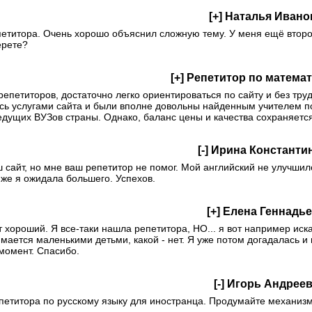
[+]
Наталья Ивано
петитора. Очень хорошо объяснил сложную тему. У меня ещё второ
ерете?
[+]
Репетитор по математ
епетиторов, достаточно легко ориентироваться по сайту и без тр
сь услугами сайта и были вполне довольны найденным учителем п
едущих ВУЗов страны. Однако, баланс цены и качества сохраняется
[-]
Ирина Константи
 сайт, но мне ваш репетитор не помог. Мой английский не улучшилс
е же я ожидала большего. Успехов.
[+]
Елена Геннадь
т хороший. Я все-таки нашла репетитора, НО... я вот например иска
мается маленькими детьми, какой - нет. Я уже потом догадалась и 
момент. Спасибо.
[-]
Игорь Андрее
петитора по русскому языку для иностранца. Продумайте механизм