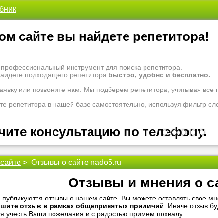
ебник
ом сайте вы найдете репетитора!
- профессиональный инструмент для поиска репетитора.
найдете подходящего репетитора
быстро, удобно и бесплатно.
заявку или позвоните нам. Мы подберем репетитора, учитывая все
те репетитора в нашей базе самостоятельно, используя фильтр сл
чите консультацию по телефону.
•
•
•
•
•
 сайте
> Отзывы о сайте nado5.ru
 рады проконсультировать Вас по вопросам образования. Задайте 
оналам.
Отзывы и мнения о с
 надо ломать голову, к кому обратиться за помощью - для этого ес
 публикуются отзывы о нашем сайте. Вы можете оставлять свое мне
ишите отзыв в рамках общепринятых приличий
. Иначе отзыв б
 репетиторы помогут вам.
я учесть Ваши пожелания и с радостью примем похвалу...