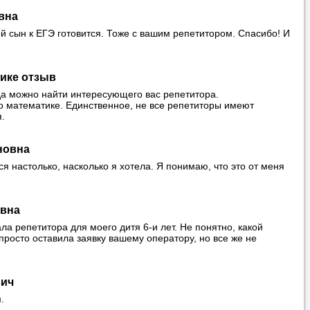
вна
й сын к ЕГЭ готовится. Тоже с вашим репетитором. Спасибо! И
ике отзыв
уда можно найти интересующего вас репетитора.
о математике. Единственное, не все репетиторы имеют
.
новна
я настолько, насколько я хотела. Я понимаю, что это от меня
евна
ла репетитора для моего дитя 6-и лет. Не понятно, какой
просто оставила заявку вашему оператору, но все же не
вич
.