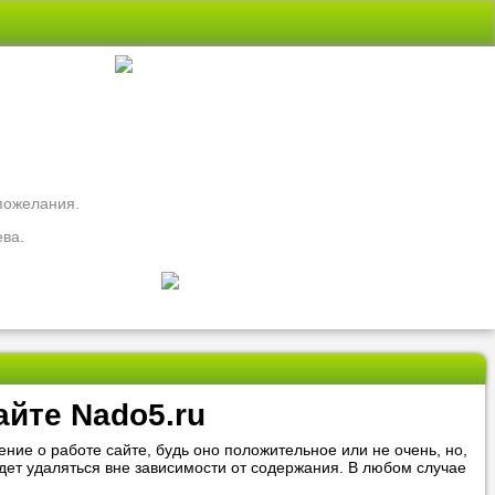
 пожелания.
ева.
свои вопросы
айте Nado5.ru
ть
Nado5.ru!
ние о работе сайте, будь оно положительное или не очень, но,
удет удаляться вне зависимости от содержания. В любом случае