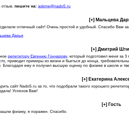
 отзыв,
пишите на:
askme@nado5.ru
тесь к нашим советам, чтобы найти репетитора быстрее:
[+]
Мальцева Дар
тобы значительно упростить процесс поиска, достаточно лишь поз
сделали отличный сайт! Очень простой и удобный. Спасибо Вам за 
найдет репетитора, который максимально подходит под ваши треб
ьцева Дарья
одберем репетитора бесплатно!
[+]
Дмитрий Шти
мное
репетитору Евгению Гончарову
, который подготовил меня за 3
то, приводит примеры из жизни и бьеться до конца, требовательн
тесь к нашим советам, чтобы найти репетитора быстрее:
. Благодаря ему я получил высшую оценку по физике в школе и тве
сли вы оставляете заявку на подбор репетитора, то в поле «ваши
ак можно больше подробностей и требований, чтобы мы могли най
[+]
Екатерина Алекс
его вам репетитора.
рить сайт Nado5.ru за то, что подобрали такого хорошего репетит
идала! Успехов Вам!
айдем репетитора в течение дня!
[+]
Гость
нашли физику, я поражен. Спасибо.
тесь к нашим советам, чтобы найти репетитора быстрее:
опреки сложившемуся мнению,
студент-репетитор
очень хорошо
ачей. Он более мобилен, цена ниже, и он с легкостью найдет общий