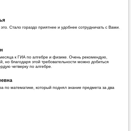
ья
вонить нам, и
это. Стало гораздо приятнее и удобнее сотрудничать с Вами.
ования.
н
 месяца к ГИА по алгебре и физике. Очень рекомендую,
ый, но благодаря этой требовательности можно добиться
рдую четверку по алгебре.
 пожелания»
ти
самого
еевна
ора по математике, который поднял знание предмета за два
 справляется со
 язык с