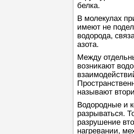
белка.
в течение
В молекулах пр
имеют не подел
водорода, связ
Прислушайте
азота.
советам, что
Между отдельн
репетитора б
возникают водо
Совет 3.
Вопр
взаимодействий
сложившемус
Пространствен
студент-реп
называют втори
хорошо справ
Водородные и к
задачей. Он 
разрываться. Т
цена ниже, и 
разрушение вто
найдет общий
нагревании, ме
учеником.