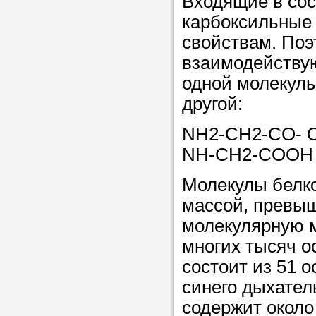
Входящие в сос
Прислушайте
карбоксильные 
советам, что
свойствам. Поэ
репетитора б
взаимодействую
Совет 1.
Чтоб
одной молекулы
упростить про
другой:
достаточно л
NH2-CH2-CO- 
нам, и операт
NH-CH2-COOH 
репетитора, к
максимально 
Молекулы белк
ваши требова
массой, превы
молекулярную м
многих тысяч о
Мы подб
состоит из 51 о
репетитор
синего дыхател
содержит около