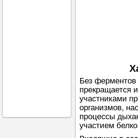
проконсульти
вопросам обр
Задайте свои
профессиона
Больше не на
голову, к кому
помощью - для
Х
Nado5.ru!
Без ферментов 
прекращается и
Наши реп
участниками пр
организмов, на
помогут в
процессы дыхан
участием белко