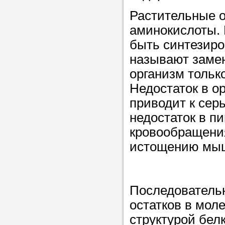
Растительные 
аминокислоты. 
Прислушайте
быть синтезиро
советам, что
называют заме
репетитора б
организм тольк
Совет 2.
Если
Недостаток в о
заявку на под
приводит к сер
то в поле «в
недостаток в п
укажите как 
кровообращения
подробностей
истощению мыш
чтобы мы мог
самого подх
репетитора.
Последователь
остатков в мол
структурой бел
Мы найде