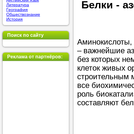
Английский язык
Белки - а
Литература
позвоните на
География
Обществознание
репетитора, у
История
пожелания.
Поиск по сайту
Или найдите 
Аминокислоты, 
нашей базе с
– важнейшие аз
используя фи
Реклама от партнёров:
без которых не
клеток живых о
строительным м
Получите
все биохимичес
консульт
роль биокатали
телефону
составляют бел
Мы всегда ра