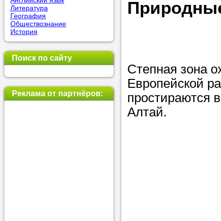
Английский язык
Природные
Литература
позвоните на
География
Обществознание
репетитора, у
История
пожелания.
Поиск по сайту
Или найдите 
Степная зона о
нашей базе с
Европейской ра
используя фи
Реклама от партнёров:
простираются в
Алтай.
Получите
консульт
телефону
Мы всегда ра