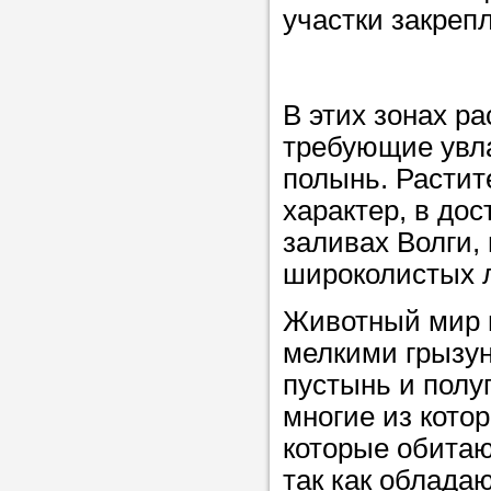
участки закреп
в течение
В этих зонах р
требующие увла
Прислушайте
полынь. Растит
советам, что
характер, в до
репетитора б
заливах Волги,
Совет 3.
Вопр
широколистых 
сложившемус
Животный мир в
студент-реп
мелкими грызун
хорошо справ
пустынь и полу
задачей. Он 
многие из кото
цена ниже, и 
которые обитают
найдет общий
так как облада
учеником.