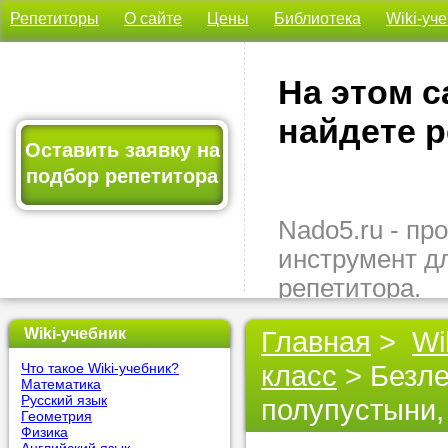
Репетиторы
О сайте
Цены
Библиотека
Wiki-уч
На этом с
найдете р
Оставить заявку на
подбор репетитора
Nado5.ru - п
инструмент д
репетитора.
Здесь вы най
Wiki-учебник
Главная
>
Wi
подходящего 
класс
> Безле
Что такое Wiki-учебник?
быстро, удо
Математика
бесплатно.
Русский язык
полупустыни,
Геометрия
Физика
Оставьте заяв