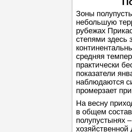
П
Зоны полупуст
Прислушайте
небольшую тер
советам, что
рубежах Прикас
репетитора б
степями здесь 
Совет 2.
Если
континентальны
заявку на под
средняя темпер
то в поле «в
практически бе
укажите как 
показатели янв
подробностей
наблюдаются си
чтобы мы мог
промерзает при
самого подх
На весну прихо
репетитора.
в общем состав
полупустынях –
хозяйственной 
Мы найде