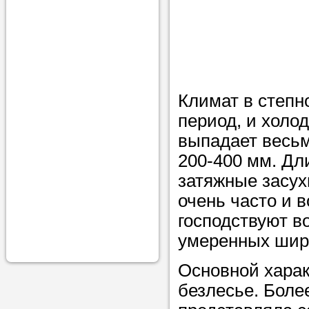
проконсульти
вопросам обр
Задайте свои
профессиона
Климат в степн
Больше не на
период, и холо
голову, к кому
выпадает весьм
помощью - для
200-400 мм. Дл
Nado5.ru!
затяжные засух
очень часто и в
Наши реп
господствуют в
умеренных шир
помогут в
Основной харак
безлесье. Боле