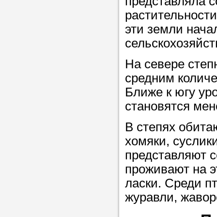
представляла с
Прислушайте
растительности,
советам, что
эти земли нача
репетитора б
сельскохозяйст
Совет 1.
Чтоб
На севере степ
упростить про
средним количе
достаточно л
Ближе к югу ур
нам, и операт
становятся ме
репетитора, к
максимально 
В степях обита
ваши требова
хомяки, суслик
представляют с
проживают на э
Мы подб
ласки. Среди п
репетитор
журавли, жавор