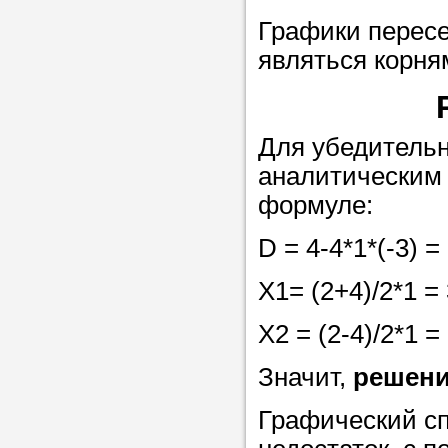
Прислушайте
Графики пересе
советам, что
являться корня
репетитора б
Совет 1.
Чтоб
упростить про
Для убедительн
достаточно л
аналитическим 
нам, и операт
формуле:
репетитора, к
D = 4-4*1*(-3) =
максимально 
ваши требова
X1= (2+4)/2*1 = 
X2 = (2-4)/2*1 = 
Мы подб
Значит,
решени
репетитор
Графический сп