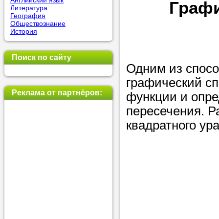
Английский язык
Графи
Литература
позвоните на
География
Обществознание
репетитора, у
История
пожелания.
Поиск по сайту
Или найдите 
Одним из спосо
нашей базе с
графический сп
используя фи
Реклама от партнёров:
функции и опре
пересечения. Р
квадратного ур
Получите
консульт
телефону
Мы всегда ра