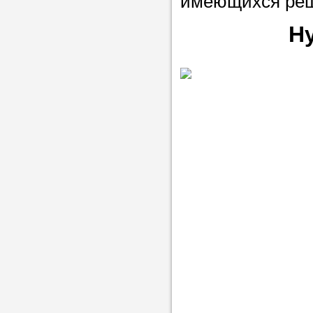
имеющихся ре
в течение
Н
Прислушайте
советам, что
репетитора б
Совет 3.
Вопр
сложившемус
студент-реп
хорошо справ
задачей. Он 
цена ниже, и 
найдет общий
учеником.