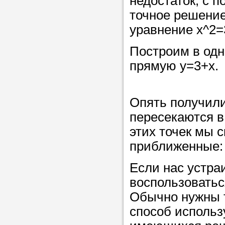
недостаток, с 
точное решени
уравнение x^2=
Прислушайте
советам, что
Построим в одн
репетитора б
прямую y=3+x.
Совет 2.
Если
заявку на под
Опять получили
то в поле «в
пересекаются в
укажите как 
этих точек мы 
подробностей
приближенные: x
чтобы мы мог
Если нас устра
самого подх
воспользоватьс
репетитора.
Обычно нужны 
способ использ
Мы найде