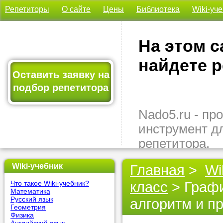
Репетиторы
О сайте
Цены
Библиотека
Wiki-уч
На этом с
найдете р
Оставить заявку на
подбор репетитора
Nado5.ru - п
инструмент д
репетитора.
Здесь вы най
Wiki-учебник
Главная
>
Wi
подходящего 
класс
> Графи
Что такое Wiki-учебник?
быстро, удо
Математика
бесплатно.
Русский язык
алгоритм и п
Геометрия
Физика
Оставьте заяв