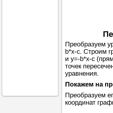
проконсульти
вопросам обр
Задайте свои
профессиона
Пе
Больше не на
Преобразуем ур
голову, к кому
b*x-c. Строим 
помощью - для
и y=-b*x-c (пр
Nado5.ru!
точек пересече
уравнения.
Наши реп
Покажем на пр
помогут в
Преобразуем ег
координат граф