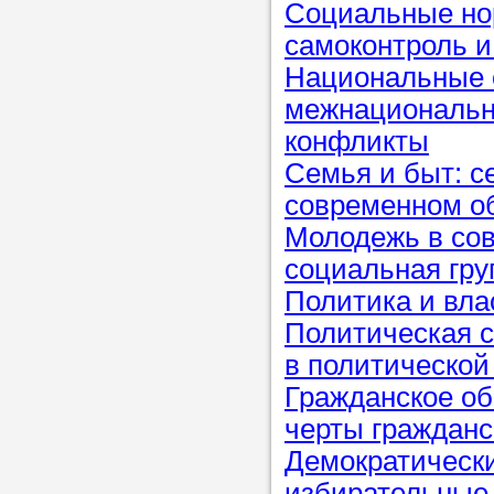
Социальные но
в течение
самоконтроль и
Национальные 
межнациональн
конфликты
Прислушайте
Семья и быт: с
советам, что
современном о
репетитора б
Молодежь в со
Совет 3.
Вопр
социальная гру
сложившемус
Политика и вла
студент-реп
Политическая с
хорошо справ
в политической
задачей. Он 
Гражданское об
цена ниже, и 
черты гражданс
найдет общий
Демократически
учеником.
избирательные