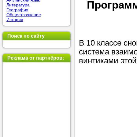
Английский язык
Программ
Литература
позвоните на
География
Обществознание
репетитора, у
История
пожелания.
Поиск по сайту
Или найдите 
В 10 классе сн
нашей базе с
система взаим
используя фи
Реклама от партнёров:
винтиками это
Получите
консульт
телефону
Мы всегда ра