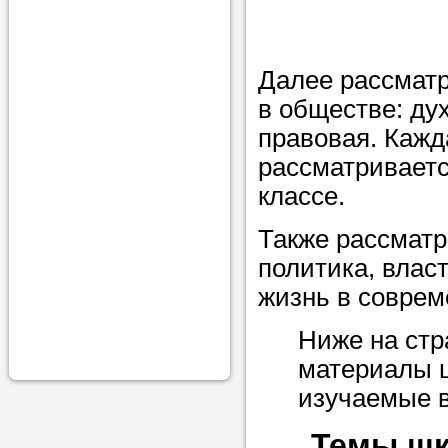
проконсульти
вопросам обр
Далее рассмат
Задайте свои
в обществе: ду
профессиона
правовая. Кажд
Больше не на
рассматриваетс
голову, к кому
классе.
помощью - для
Также рассмат
Nado5.ru!
политика, влас
жизнь в соврем
Наши реп
Ниже на стр
помогут в
материалы 
изучаемые в
Темы шк