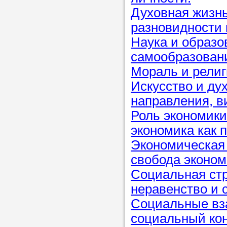
Духовная жизнь
разновидности 
Прислушайте
Наука и образо
советам, что
самообразован
репетитора б
Мораль и религ
Совет 2.
Если
Искусство и ду
заявку на под
направления, в
то в поле «в
Роль экономики
укажите как 
экономика как 
подробностей
Экономическая 
чтобы мы мог
свобода эконом
самого подх
Социальная стр
репетитора.
неравенство и 
Социальные вз
социальный ко
Мы найде