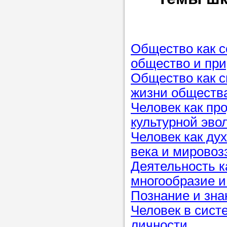
Прислушайте
советам, что
репетитора б
Общество как с
Совет 1.
Чтоб
общество и пр
упростить про
Общество как с
достаточно л
жизни обществ
нам, и операт
Человек как пр
репетитора, к
культурной эв
максимально 
Человек как ду
ваши требова
века и мировоз
Деятельность к
многообразие и
Мы подб
Познание и зна
репетитор
Человек в сист
личности.