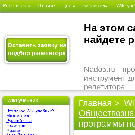
Репетиторы
О сайте
Цены
Библиотека
Wiki-уч
На этом с
найдете р
Оставить заявку на
подбор репетитора
Nado5.ru - п
инструмент д
репетитора.
Здесь вы най
Wiki-учебник
Главная
>
Wi
подходящего 
Обществозна
Что такое Wiki-учебник?
быстро, удо
Математика
бесплатно.
Русский язык
программы по
Геометрия
Физика
Оставьте заяв