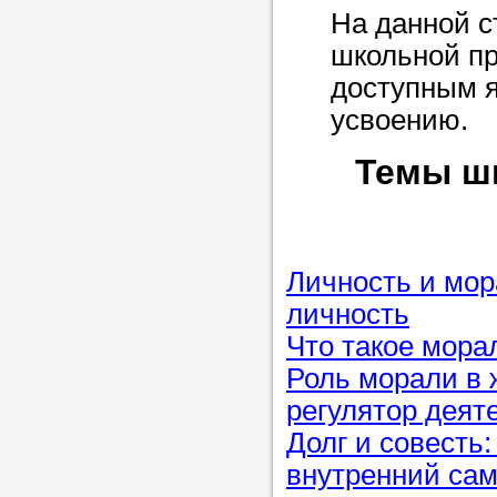
Прислушайте
На данной с
советам, что
школьной пр
репетитора б
доступным я
усвоению.
Совет 1.
Чтоб
упростить про
Темы ш
достаточно л
нам, и операт
репетитора, к
Личность и мор
максимально 
личность
ваши требова
Что такое мора
Роль морали в 
Мы подб
регулятор деят
Долг и совесть
репетитор
внутренний сам