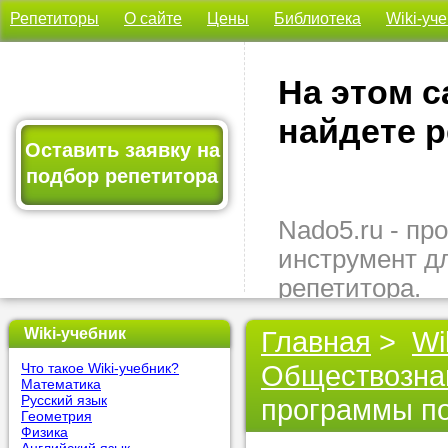
Репетиторы
О сайте
Цены
Библиотека
Wiki-уч
На этом с
найдете р
Оставить заявку на
подбор репетитора
Nado5.ru - п
инструмент д
репетитора.
Здесь вы най
Wiki-учебник
Главная
>
Wi
подходящего 
Обществозна
Что такое Wiki-учебник?
быстро, удо
Математика
бесплатно.
Русский язык
программы по
Геометрия
Физика
Оставьте заяв