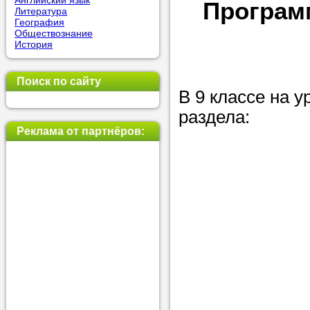
Английский язык
Програм
Литература
позвоните на
География
Обществознание
репетитора, у
История
пожелания.
Поиск по сайту
Или найдите 
В 9 классе на 
нашей базе с
раздела:
используя фи
Реклама от партнёров:
Получите
консульт
телефону
Мы всегда ра