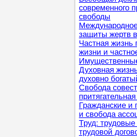
современного п
в течение
свободы
Международное
защиты жертв 
Прислушайте
Частная жизнь 
советам, что
жизни и частно
репетитора б
Имущественные
Духовная жизнь
Совет 3.
Вопр
духовно богаты
сложившемус
Свобода совест
студент-реп
притягательная
хорошо справ
Гражданские и 
задачей. Он 
и свобода ассо
цена ниже, и 
Труд: трудовые
найдет общий
трудовой догов
учеником.