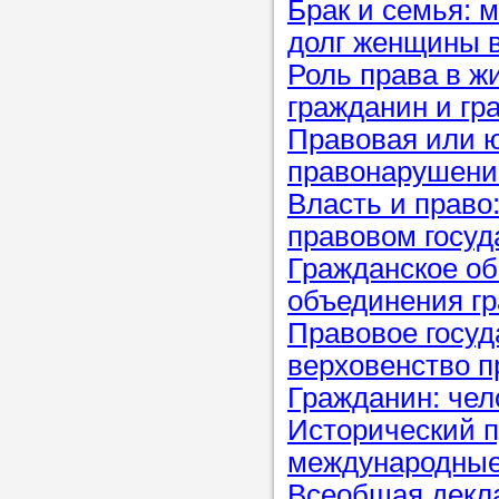
Брак и семья: 
долг женщины 
Прислушайте
Роль права в ж
советам, что
гражданин и гр
репетитора б
Правовая или ю
правонарушение
Совет 2.
Если
Власть и право
заявку на под
правовом госуд
то в поле «в
Гражданское об
укажите как 
объединения г
подробностей
Правовое госуд
чтобы мы мог
верховенство п
самого подх
Гражданин: чел
репетитора.
Исторический п
международные
Мы найде
Всеобщая декла