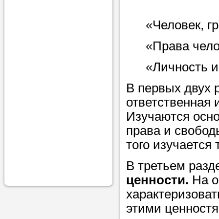
проконсульти
«Человек, г
вопросам обр
Задайте свои
«Права чело
профессиона
«Личность и
Больше не на
В первых двух 
голову, к кому
ответственная 
помощью - для
Изучаются осн
Nado5.ru!
права и свобод
того изучается 
Наши реп
В третьем разд
помогут в
ценности.
На о
характеризоват
этими ценност