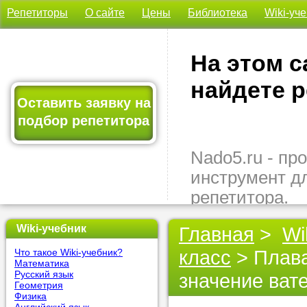
Репетиторы
О сайте
Цены
Библиотека
Wiki-уч
На этом с
найдете р
Оставить заявку на
подбор репетитора
Nado5.ru - п
инструмент д
репетитора.
Здесь вы най
Wiki-учебник
Главная
>
Wi
подходящего 
класс
> Плава
Что такое Wiki-учебник?
быстро, удо
Математика
бесплатно.
Русский язык
значение ват
Геометрия
Физика
Оставьте заяв