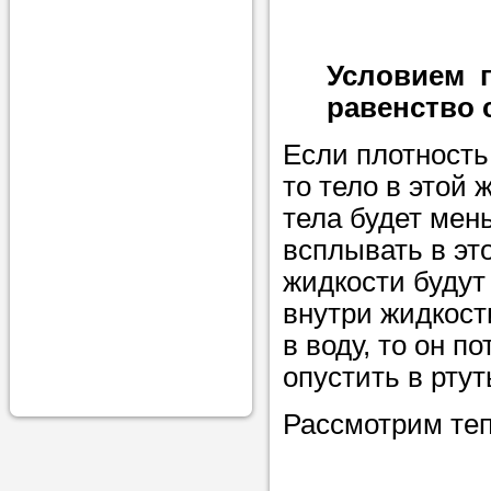
проконсульти
вопросам обр
Условием п
Задайте свои
равенство 
профессиона
Если плотность
Больше не на
то тело в этой 
голову, к кому
тела будет мен
помощью - для
всплывать в эт
Nado5.ru!
жидкости будут
внутри жидкост
в воду, то он п
Наши реп
опустить в ртут
помогут в
Рассмотрим теп