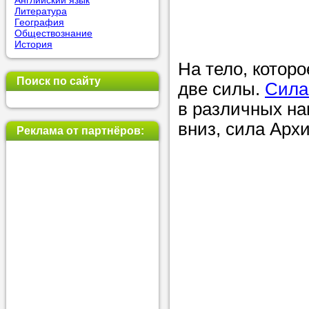
Английский язык
Литература
позвоните на
География
Обществознание
репетитора, у
История
пожелания.
На тело, котор
Поиск по сайту
две силы.
Или найдите 
Сила
в различных на
нашей базе с
вниз, сила Арх
используя фи
Реклама от партнёров:
Получите
консульт
телефону
Мы всегда ра