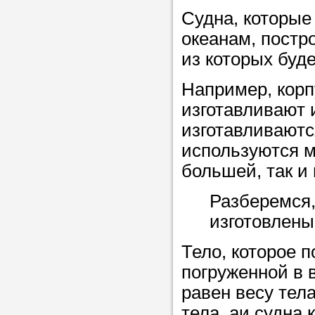
Прислушайте
Судна, которые
советам, что
океанам, постр
репетитора б
из которых буд
Совет 1.
Чтоб
Например, корп
упростить про
изготавливают 
достаточно л
изготавливаютс
нам, и операт
используются м
репетитора, к
большей, так и
максимально 
Разберемся, 
ваши требова
изготовлены
Тело, которое п
Мы подб
погруженной в в
репетитор
равен весу тел
тела, аи судна