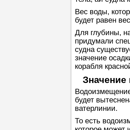
Вес воды, кото
Прислушайте
будет равен вес
советам, что
Для глубины, на
репетитора б
придумали спец
Совет 2.
Если
судна существу
заявку на под
значение осадк
то в поле «в
корабля красно
укажите как 
Значение
подробностей
чтобы мы мог
Водоизмещением
самого подх
будет вытеснен
репетитора.
ватерлинии.
То есть водоиз
Мы найде
которое может 