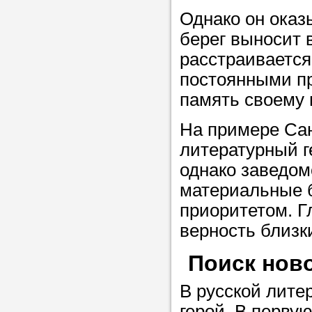
Однако он оказ
в течение
берег выносит 
расстраивается,
постоянными пр
Прислушайте
память своему 
советам, что
На примере Сан
репетитора б
литературный г
Совет 3.
Вопр
однако заведом
сложившемус
материальные б
студент-реп
приоритетом. Г
хорошо справ
верность близк
задачей. Он 
Поиск ново
цена ниже, и 
найдет общий
В русской лите
учеником.
герой. В перву