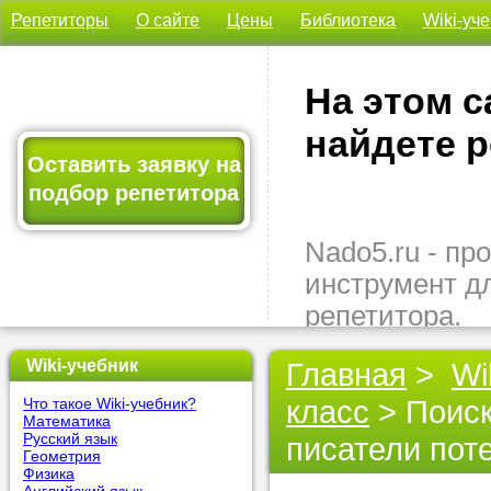
Репетиторы
О сайте
Цены
Библиотека
Wiki-уч
На этом с
найдете р
Оставить заявку на
подбор репетитора
Nado5.ru - п
инструмент д
репетитора.
Здесь вы най
Wiki-учебник
Главная
>
Wi
подходящего 
класс
> Поиск
Что такое Wiki-учебник?
быстро, удо
Математика
бесплатно.
Русский язык
писатели пот
Геометрия
Физика
Оставьте заяв