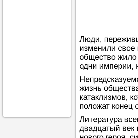
проконсульти
вопросам обр
Задайте свои
профессиона
Люди, переживш
изменили свое 
Больше не на
общество жило 
голову, к кому
одни империи, 
помощью - для
Nado5.ru!
Непредсказуемо
жизнь общества
катаклизмов, к
Наши реп
положат конец 
помогут в
Литература все
двадцатый век 
нового героя, с