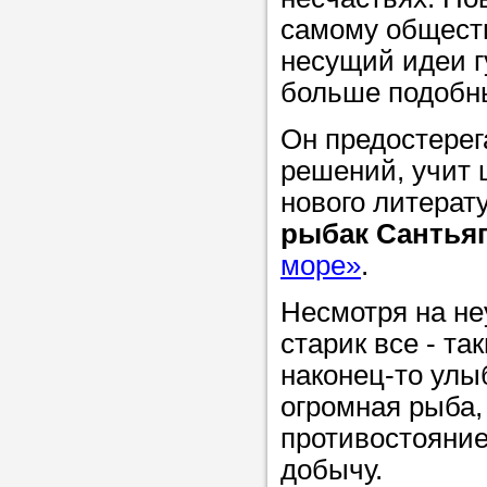
самому общест
несущий идеи г
Прислушайте
больше подобны
советам, что
репетитора б
Он предостерег
решений, учит 
Совет 2.
Если
нового литерат
заявку на под
рыбак Сантья
то в поле «в
море»
.
укажите как 
подробностей
Несмотря на н
чтобы мы мог
старик все - та
самого подх
наконец-то улы
репетитора.
огромная рыба,
противостояние
добычу.
Мы найде