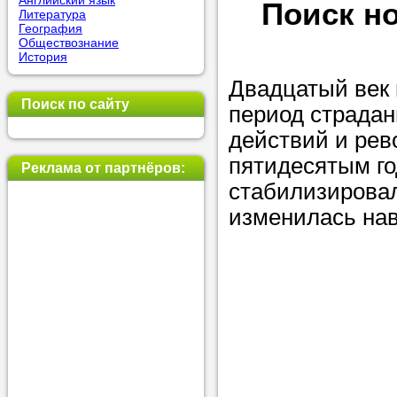
Английский язык
Поиск но
Литература
позвоните на
География
Обществознание
репетитора, у
История
пожелания.
Двадцатый век 
Поиск по сайту
период страдан
Или найдите 
действий и рев
нашей базе с
пятидесятым го
используя фи
Реклама от партнёров:
стабилизирова
изменилась нав
Получите
консульт
телефону
Мы всегда ра