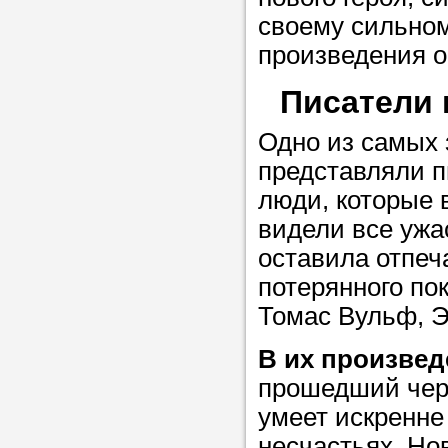
Прислушайте
своему сильном
советам, что
произведения 
репетитора б
Писатели 
Совет 1.
Чтоб
Одно из самых
упростить про
представляли п
достаточно л
люди, которые 
нам, и операт
видели все ужа
репетитора, к
оставила отпеча
максимально 
потерянного по
ваши требова
Томас Вульф, Э
В их произвед
Мы подб
прошедший чере
репетитор
умеет искренне
несчастьях. Но