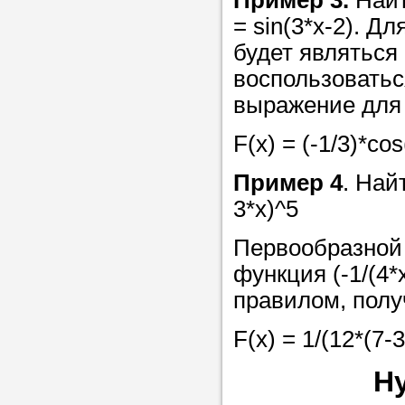
Пример 3.
Найт
= sin(3*x-2). Д
в течение
будет являться 
воспользоватьс
выражение для
Прислушайте
F(x) = (-1/3)*cos
советам, что
репетитора б
Пример 4
. Най
3*x)^5
Совет 3.
Вопр
сложившемус
Первообразной 
студент-реп
функция (-1/(4
хорошо справ
правилом, полу
задачей. Он 
F(x) = 1/(12*(7-3
цена ниже, и 
найдет общий
Н
учеником.