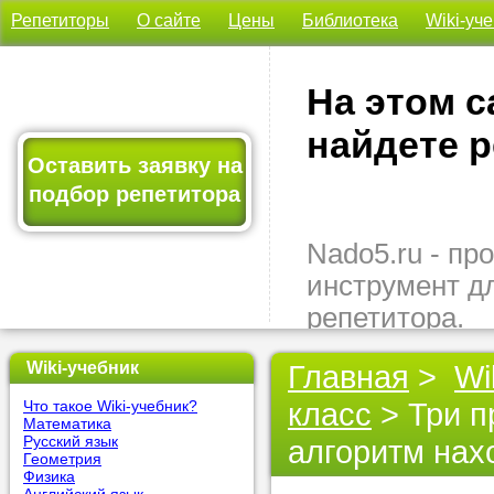
Репетиторы
О сайте
Цены
Библиотека
Wiki-уч
На этом с
найдете р
Оставить заявку на
подбор репетитора
Nado5.ru - п
инструмент д
репетитора.
Здесь вы най
Wiki-учебник
Главная
>
Wi
подходящего 
класс
> Три п
Что такое Wiki-учебник?
быстро, удо
Математика
бесплатно.
Русский язык
алгоритм нах
Геометрия
Физика
Оставьте заяв