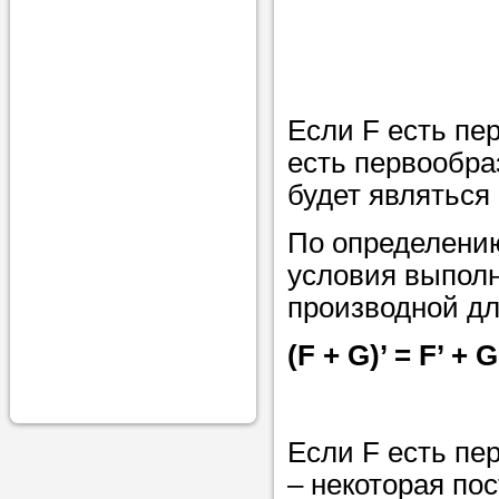
проконсульти
вопросам обр
Задайте свои
профессиона
Если F есть пе
есть первообра
Больше не на
будет являться 
голову, к кому
помощью - для
По определению 
Nado5.ru!
условия выполн
производной д
(F + G)’ = F’ + G’
Наши реп
помогут в
Если F есть пер
– некоторая пос