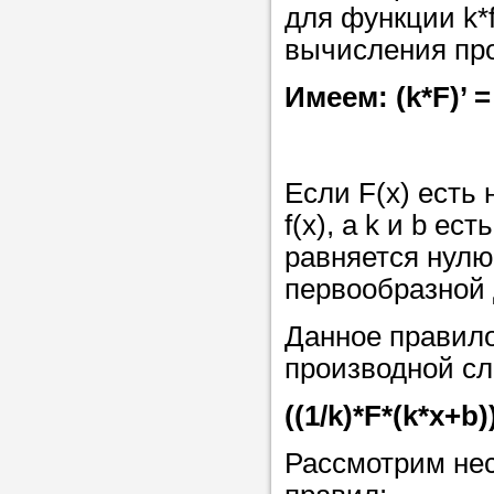
Прислушайте
для функции k*
советам, что
вычисления пр
репетитора б
Имеем: (k*F)’ = 
Совет 1.
Чтоб
упростить про
достаточно л
Если F(x) есть
нам, и операт
f(x), а k и b е
репетитора, к
равняется нулю,
максимально 
первообразной 
ваши требова
Данное правило
производной с
Мы подб
((1/k)*F*(k*x+b))
репетитор
Рассмотрим нес