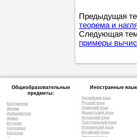
Предыдущая т
теорема и наг
Следующая те
примеры вычис
Общеобразовательные
Иностранные язык
предметы:
Английский язык
Русский язык
Математика
Немецкий язык
Физика
Французский язык
Информатика
Испанский язык
Химия
Португальский язык
История
Итальянский язык
География
Китайский язык
Биология