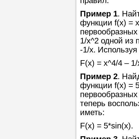
правил:
Пример 1
. Най
Прислушайте
функции f(x) = 
советам, что
первообразных 
репетитора б
1/x^2 одной из
-1/x. Использу
Совет 2.
Если
заявку на под
F(x) = x^4/4 – 1
то в поле «в
Пример 2
. Най
укажите как 
функции f(x) = 
подробностей
первообразных 
чтобы мы мог
теперь восполь
самого подх
иметь:
репетитора.
F(x) = 5*sin(x).
Мы найде