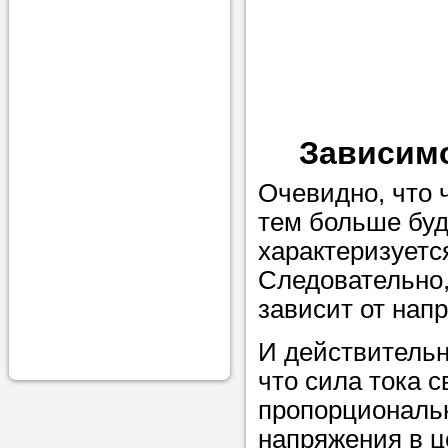
проконсульти
вопросам обр
Задайте свои
профессиона
Зависимо
Больше не на
голову, к кому
Очевидно, что 
помощью - для
тем больше буд
Nado5.ru!
характеризуетс
Следовательно,
зависит от нап
Наши реп
И действительн
помогут в
что сила тока 
пропорциональн
напряжения в ц