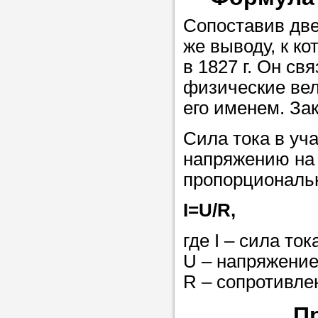
Сопоставив две
Прислушайте
же выводу, к к
советам, что
в 1827 г. Он с
репетитора б
физические вел
его именем. За
Совет 2.
Если
заявку на под
Сила тока в уч
то в поле «в
напряжению на 
укажите как 
пропорциональн
подробностей
I=U/R,
чтобы мы мог
самого подх
где I – сила ток
репетитора.
U – напряжение
R – сопротивле
Мы найде
П