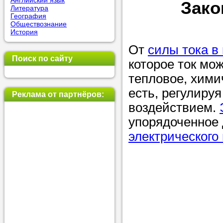
Английский язык
Зако
Литература
позвоните на
География
Обществознание
репетитора, у
История
пожелания.
От
силы тока в
Поиск по сайту
которое ток мож
Или найдите 
тепловое, хими
нашей базе с
есть, регулируя
используя фи
Реклама от партнёров:
воздействием.
упорядоченное 
Получите
электрического
консульт
телефону
Мы всегда ра