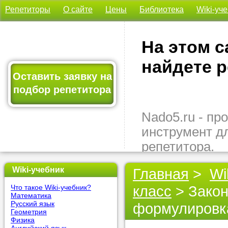
Репетиторы
О сайте
Цены
Библиотека
Wiki-уч
На этом с
найдете р
Оставить заявку на
подбор репетитора
Nado5.ru - п
инструмент д
репетитора.
Здесь вы най
Wiki-учебник
Главная
>
Wi
подходящего 
класс
> Закон
Что такое Wiki-учебник?
быстро, удо
Математика
бесплатно.
Русский язык
формулировк
Геометрия
Физика
Оставьте заяв