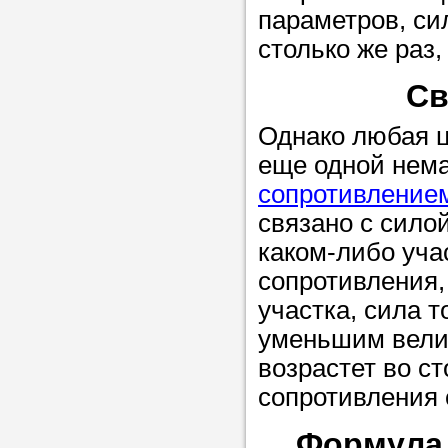
Прислушайте
параметров, си
советам, что
столько же раз
репетитора б
Св
Совет 1.
Чтоб
Однако любая ц
упростить про
еще одной нем
достаточно л
сопротивлением
нам, и операт
связано с сило
репетитора, к
каком-либо уча
максимально 
сопротивления,
ваши требова
участка, сила 
уменьшим велич
Мы подб
возрастет во ст
сопротивления 
репетитор
Формула 