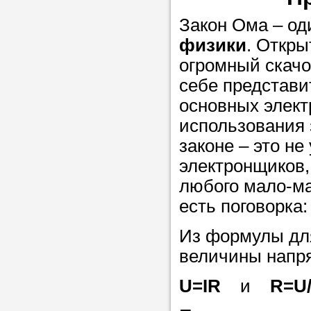
в течение
Закон Ома – од
физики
. Откры
огромный скачо
себе представ
Прислушайте
основных элект
советам, что
использования 
репетитора б
законе – это н
Совет 3.
Вопр
электронщиков,
сложившемус
любого мало-ма
студент-реп
есть поговорка
хорошо справ
Из формулы для
задачей. Он 
величины напря
цена ниже, и 
найдет общий
U=IR
и
R=U/
учеником.