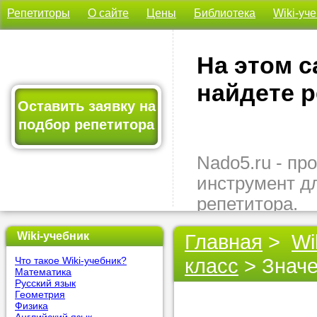
Репетиторы
О сайте
Цены
Библиотека
Wiki-уч
На этом с
найдете р
Оставить заявку на
подбор репетитора
Nado5.ru - п
инструмент д
репетитора.
Здесь вы най
Wiki-учебник
Главная
>
Wi
подходящего 
класс
> Значе
Что такое Wiki-учебник?
быстро, удо
Математика
бесплатно.
Русский язык
Геометрия
Физика
Оставьте заяв