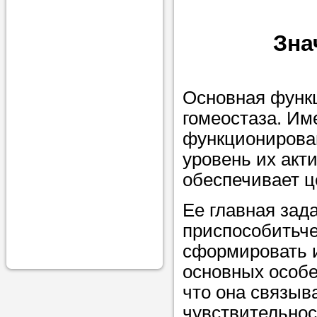
проконсульти
вопросам обр
Зна
Задайте свои
профессиона
Основная функ
Больше не на
гомеостаза. Им
голову, к кому
функционирован
помощью - для
уровень их акт
Nado5.ru!
обеспечивает 
Ее главная зад
Наши реп
приспособитьче
сформировать и
помогут в
основных особе
что она связыв
чувствительнос