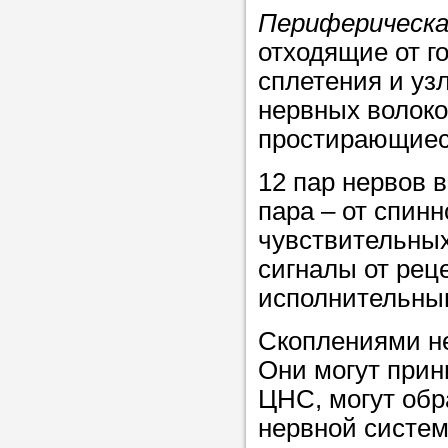
Периферическа
отходящие от го
Прислушайте
сплетения и уз
советам, что
нервных волоко
репетитора б
простирающиеся
Совет 2.
Если
12 пар нервов в
заявку на под
пара – от спинн
то в поле «в
чувствительных
укажите как 
сигналы от рец
подробностей
исполнительны
чтобы мы мог
самого подх
Скоплениями н
репетитора.
Они могут прин
ЦНС, могут обр
нервной систем
Мы найде