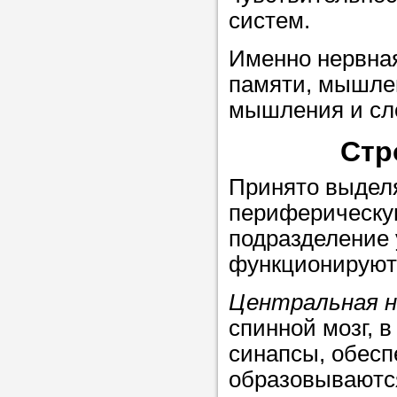
Прислушайте
систем.
советам, что
Именно нервная
репетитора б
памяти, мышлен
Совет 1.
Чтоб
мышления и сл
упростить про
Стр
достаточно л
нам, и операт
Принято выдел
репетитора, к
периферическу
максимально 
подразделение 
ваши требова
функционируют 
Центральная н
Мы подб
спинной мозг, 
синапсы, обес
репетитор
образовываются