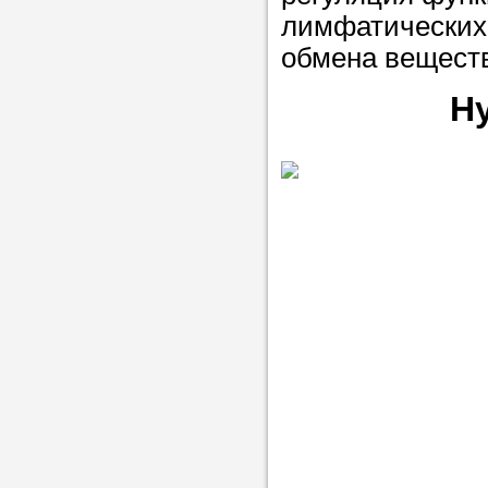
лимфатических 
обмена вещест
Н