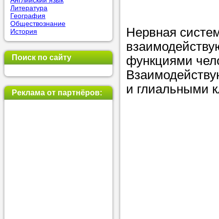
Английский язык
Литература
позвоните на
География
Обществознание
репетитора, у
Нервная систем
История
пожелания.
взаимодейству
Поиск по сайту
функциями чело
Или найдите 
Взаимодейству
нашей базе с
и глиальными к
используя фи
Реклама от партнёров:
Получите
консульт
телефону
Мы всегда ра