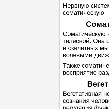
Нервную систем
в течение
соматическую –
Сомат
Прислушайте
Соматическую 
советам, что
телесной. Она 
репетитора б
и скелетных мы
волевыми движ
Совет 3.
Вопр
сложившемус
Также соматиче
студент-реп
восприятие раз
хорошо справ
Вегет
задачей. Он 
цена ниже, и 
Вегетативная н
найдет общий
сознания челов
учеником.
регуляция функ