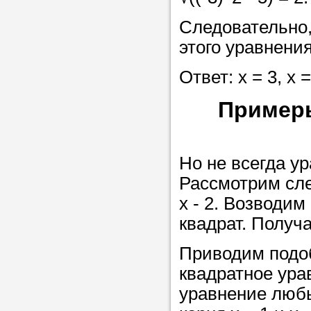
Прислушайте
Следовательно, 
советам, что
этого уравнения
репетитора б
Ответ: х = 3, х =
Совет 1.
Чтоб
упростить про
Пример
достаточно л
нам, и операт
репетитора, к
Но не всегда у
максимально 
Рассмотрим сл
ваши требова
x - 2. Возводим
квадрат. Получае
Приводим подо
Мы подб
квадратное урав
репетитор
уравнение любы