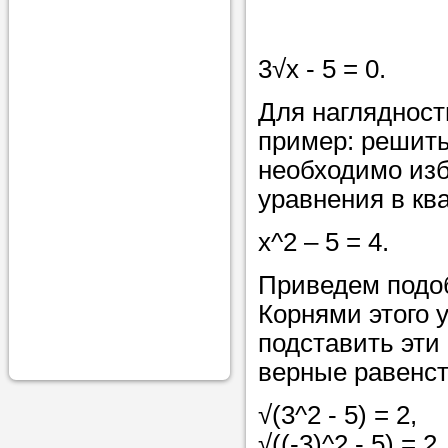
проконсульти
вопросам обр
3√x - 5 = 0.
Задайте свои
Для нагляднос
профессиона
пример: решить 
Больше не на
необходимо изб
голову, к кому
уравнения в ква
помощью - для
x^2 – 5 = 4.
Nado5.ru!
Приведем подоб
Корнями этого у
Наши реп
подставить эти
помогут в
верные равенст
√(3^2 - 5) = 2,
√((-3)^2 - 5) = 2