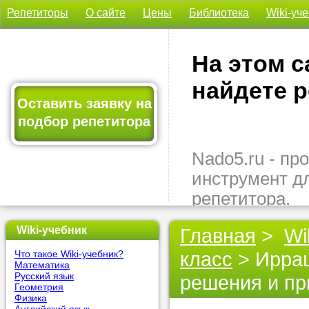
Репетиторы
О сайте
Цены
Библиотека
Wiki-уч
На этом с
найдете р
Оставить заявку на
подбор репетитора
Nado5.ru - п
инструмент д
репетитора.
Здесь вы най
Wiki-учебник
Главная
>
Wi
подходящего 
класс
> Иррац
Что такое Wiki-учебник?
быстро, удо
Математика
бесплатно.
Русский язык
решения и п
Геометрия
Физика
Оставьте заяв