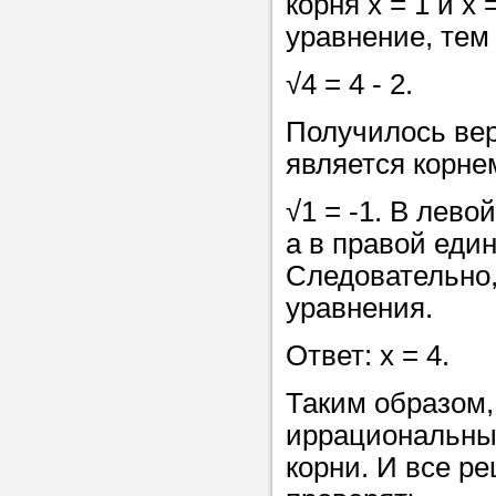
корня x = 1 и x
уравнение, тем
Прислушайте
√4 = 4 - 2.
советам, что
репетитора б
Получилось вер
является корне
Совет 2.
Если
заявку на под
√1 = -1. В лево
то в поле «в
а в правой еди
укажите как 
Следовательно, 
подробностей
уравнения.
чтобы мы мог
Ответ: х = 4.
самого подх
Таким образом,
репетитора.
иррациональны
корни. И все р
Мы найде