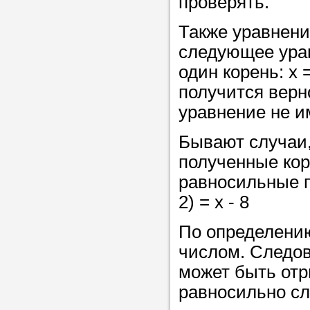
проверять.
в течение
Также уравнени
следующее уравн
один корень: х 
получится верн
Прислушайте
уравнение не и
советам, что
репетитора б
Бывают случаи,
полученные кор
Совет 3.
Вопр
равносильные п
сложившемус
2) = x - 8
студент-реп
хорошо справ
По определению
задачей. Он 
числом. Следов
цена ниже, и 
может быть отр
найдет общий
равносильно с
учеником.