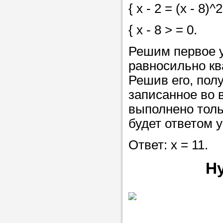
{ x - 2 = (x - 8)^2
{ x - 8 > = 0.
Решим первое у
равносильно кв
Решив его, полу
записанное во 
выполнено тольк
будет ответом 
Ответ: х = 11.
Н