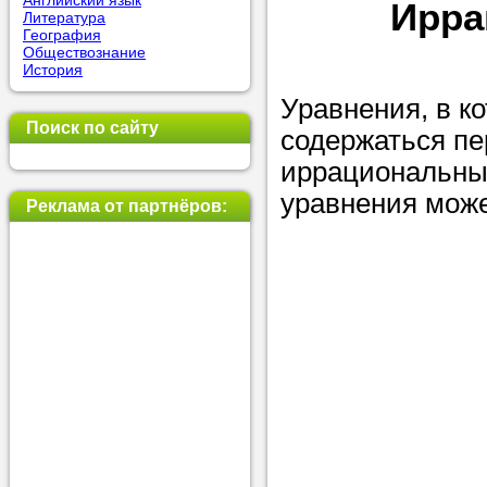
Английский язык
Ирра
Литература
позвоните на
География
Обществознание
репетитора, у
История
пожелания.
Уравнения, в к
Поиск по сайту
содержаться пе
Или найдите 
иррациональны
нашей базе с
уравнения мож
используя фи
Реклама от партнёров:
Получите
консульт
телефону
Мы всегда ра