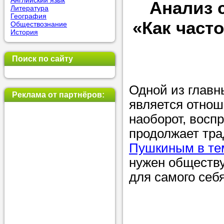
Английский язык
Анализ 
Литература
позвоните на
География
«Как част
Обществознание
репетитора, у
История
пожелания.
Поиск по сайту
Или найдите 
нашей базе с
Одной из главн
используя фи
Реклама от партнёров:
является отнош
наоборот, восп
Получите
продолжает тра
Пушкиным в тем
консульт
нужен обществу
телефону
для самого себ
Мы всегда ра