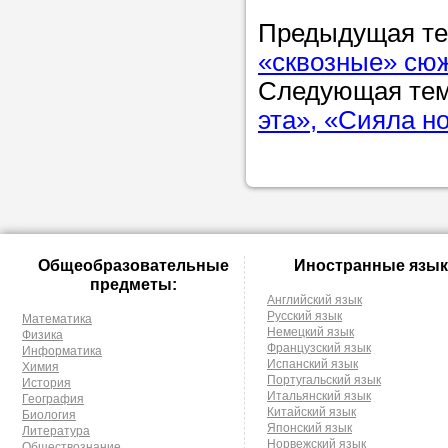
Предыдущая т
«cквозные» сю
Следующая те
эта», «Сияла н
Общеобразовательные
Иностранные язык
предметы:
Английский язык
Русский язык
Математика
Немецкий язык
Физика
Французский язык
Информатика
Испанский язык
Химия
Португальский язык
История
Итальянский язык
География
Китайский язык
Биология
Японский язык
Литература
Норвежский язык
Обществознание