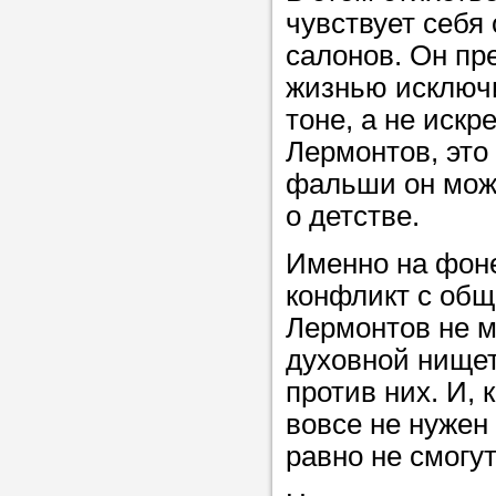
Прислушайте
чувствует себя
советам, что
салонов. Он пре
репетитора б
жизнью исключ
тоне, а не искр
Совет 1.
Чтоб
Лермонтов, это
упростить про
фальши он може
достаточно л
о детстве.
нам, и операт
репетитора, к
Именно на фоне
максимально 
конфликт с общ
ваши требова
Лермонтов не 
духовной нищет
против них. И, 
Мы подб
вовсе не нужен 
репетитор
равно не смогут