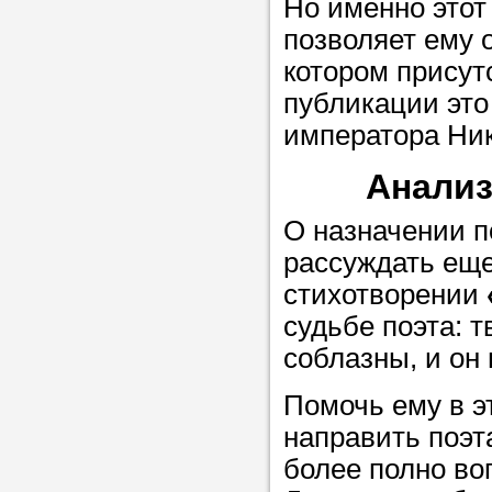
Но именно этот
позволяет ему 
Прислушайте
котором присут
советам, что
публикации это
репетитора б
императора Ник
Совет 2.
Если
Анализ
заявку на под
О назначении п
то в поле «в
рассуждать еще
укажите как 
стихотворении
подробностей
судьбе поэта: т
чтобы мы мог
соблазны, и он 
самого подх
репетитора.
Помочь ему в э
направить поэт
более полно во
Мы найде