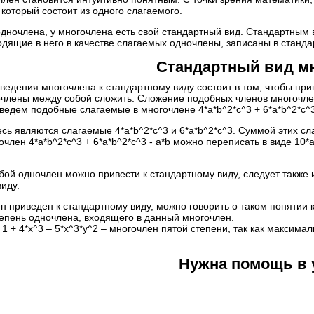
 который состоит из одного слагаемого.
 одночлена, у многочлена есть свой стандартный вид. Стандартным
ходящие в него в качестве слагаемых одночлены, записаны в станд
Стандартный вид м
едения многочлена к стандартному виду состоит в том, чтобы прив
члены между собой сложить. Сложение подобных членов многочл
едем подобные слагаемые в многочлене 4*a*b^2*c^3 + 6*a*b^2*c^3 
ь являются слагаемые 4*a*b^2*c^3 и 6*a*b^2*c^3. Суммой этих сл
член 4*a*b^2*c^3 + 6*a*b^2*c^3 - a*b можно переписать в виде 10*a
юбой одночлен можно привести к стандартному виду, следует также 
иду.
н приведен к стандартному виду, можно говорить о таком понятии
епень одночлена, входящего в данный многочлен.
 1 + 4*x^3 – 5*x^3*y^2 – многочлен пятой степени, так как максима
Нужна помощь в 