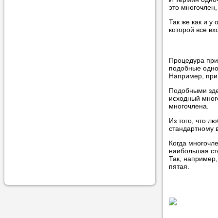
учеником.
это многочлен,
Так же как и у
которой все в
Процедура прив
подобные одно
Например, прив
Подобными здес
исходный много
многочлена.
Из того, что л
стандартному в
Когда многочле
наибольшая ст
Так, например,
пятая.