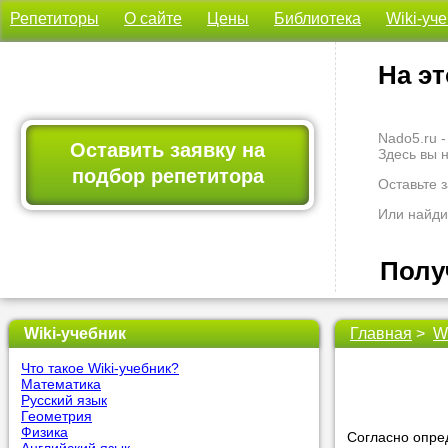
Репетиторы
О сайте
Цены
Библиотека
Wiki-уч
На эт
Nado5.ru 
Оставить заявку на
Здесь вы 
подбор репетитора
Оставьте 
Или найди
Полу
Wiki-учебник
Главная
>
W
Мы всегда
професси
Что такое Wiki-учебник?
Больше не
Математика
Русский язык
Геометрия
Наши
Физика
Согласно опре