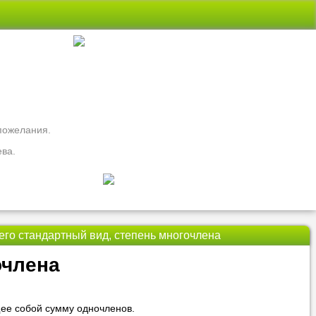
 пожелания.
ева.
его стандартный вид, степень многочлена
свои вопросы
очлена
ть
Nado5.ru!
ее собой сумму одночленов.