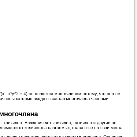
вонить нам, и
ования.
 пожелания»
ти
самого
/(x - x*y^2 + 4) не является многочленом потому, что оно не
очлены которые входят в состав многочлена членами
 многочлена
 - трехчлен. Названия четырехчлен, пятичлен и другие не
висимости от количества слагаемых, ставят все на свои места.
 справляется со
 язык с
, одночлен является частным случаем многочлена. Одночлен