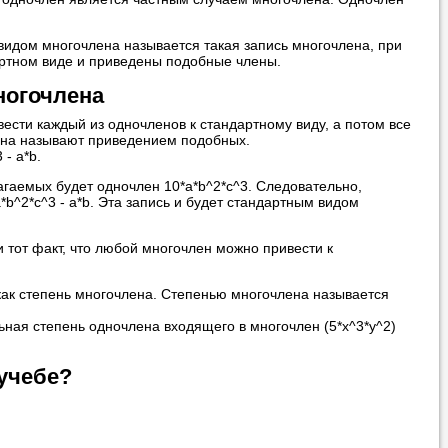
 видом многочлена называется такая запись многочлена, при
артном виде и приведены подобные члены.
ногочлена
ести каждый из одночленов к стандартному виду, а потом все
ена называют приведением подобных.
- a*b.
агаемых будет одночлен 10*a*b^2*c^3. Следовательно,
*b^2*c^3 - a*b. Эта запись и будет стандартным видом
и тот факт, что любой многочлен можно привести к
 как степень многочлена. Степенью многочлена называется
льная степень одночлена входящего в многочлен (5*x^3*y^2)
учебе?