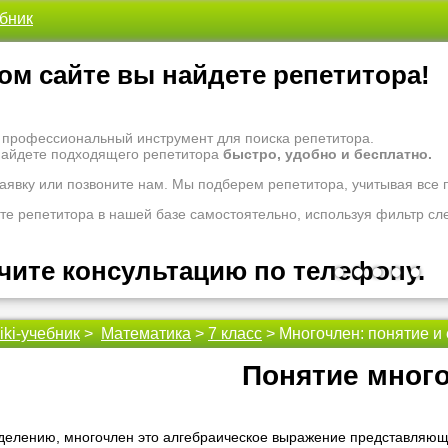
ебник
ом сайте вы найдете репетитора!
- профессиональный инструмент для поиска репетитора.
найдете подходящего репетитора
быстро, удобно и бесплатно.
заявку или позвоните нам. Мы подберем репетитора, учитывая все
те репетитора в нашей базе самостоятельно, используя фильтр сл
чите консультацию по телефону.
•
•
•
•
•
iki-учебник
>
Математика
>
7 класс
> Многочлен: понятие и 
 рады проконсультировать Вас по вопросам образования. Задайте 
оналам.
Понятие мног
 надо ломать голову, к кому обратиться за помощью - для этого ес
 репетиторы помогут вам.
делению, многочлен это алгебраическое выражение представляющ