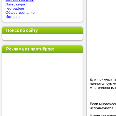
Английский язык
Литература
География
Обществознание
Прислушай
История
Совет 1.
Ч
оператор 
Поиск по сайту
Мы п
Реклама от партнёров:
Прислушай
Совет 2.
Е
укажите к
подходящ
Для примера: 2*
является сумм
Мы н
многочлена ил
Прислушай
Если многочлен
используются, 
Совет 3.
В
своей зад
И термин одно