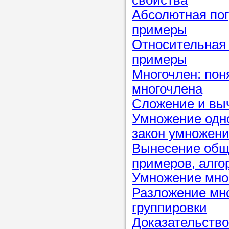
свойства
Абсолютная пог
примеры
Прислушайте
Относительная 
советам, что
примеры
репетитора б
Многочлен: пон
Совет 2.
Если
многочлена
заявку на под
Сложение и выч
то в поле «в
Умножение одно
укажите как 
закон умножен
подробностей
Вынесение обще
чтобы мы мог
примеров, алго
самого подх
Умножение мног
репетитора.
Разложение мн
группировки
Доказательств
Мы найде