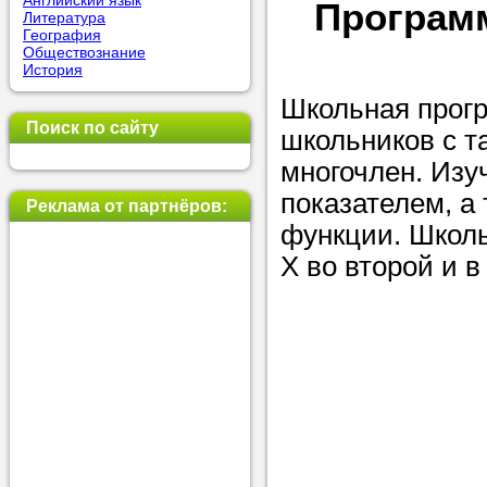
Английский язык
Программ
Литература
позвоните на
География
Обществознание
репетитора, у
История
пожелания.
Школьная прогр
Поиск по сайту
школьников с т
Или найдите 
многочлен. Изу
нашей базе с
показателем, а
используя фи
Реклама от партнёров:
функции. Школь
X во второй и в
Получите
консульт
телефону
Мы всегда ра