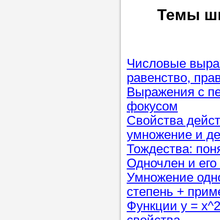
Прислушайте
Темы ш
советам, что
репетитора б
Совет 1.
Чтоб
Числовые выраж
упростить про
равенство, пра
достаточно л
Выражения с п
нам, и операт
фокусом
репетитора, к
Свойства дейст
максимально 
умножение и де
ваши требова
Тождества: пон
Одночлен и его
Умножение одно
Мы подб
степень + при
репетитор
Функции y = x^2