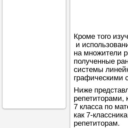
проконсульти
вопросам обр
Задайте свои
профессиона
Кроме того из
и использовани
Больше не на
на множители р
голову, к кому
полученные ран
помощью - для
системы линейн
Nado5.ru!
графическими 
Ниже представ
Наши реп
репетиторами, 
помогут в
7 класса по ма
как 7-классника
репетиторам.