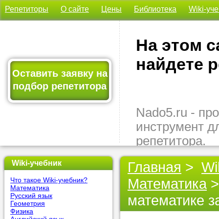
Репетиторы
О сайте
Цены
Библиотека
Wiki-уч
На этом с
найдете р
Оставить заявку на
подбор репетитора
Nado5.ru - п
инструмент д
репетитора.
Здесь вы най
Wiki-учебник
Главная
>
Wi
подходящего 
Математика
>
Что такое Wiki-учебник?
быстро, удо
Математика
бесплатно.
Русский язык
математике за
Геометрия
Физика
Оставьте заяв