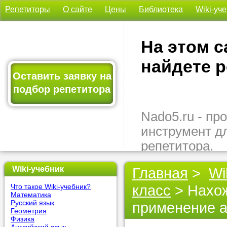
Репетиторы
О сайте
Цены
Библиотека
Wiki-уч
На этом с
найдете р
Оставить заявку на
подбор репетитора
Nado5.ru - п
инструмент д
репетитора.
Здесь вы най
Wiki-учебник
Главная
>
Wi
подходящего 
класс
> Нахож
Что такое Wiki-учебник?
быстро, удо
Математика
бесплатно.
Русский язык
применение а
Геометрия
Физика
Оставьте заяв