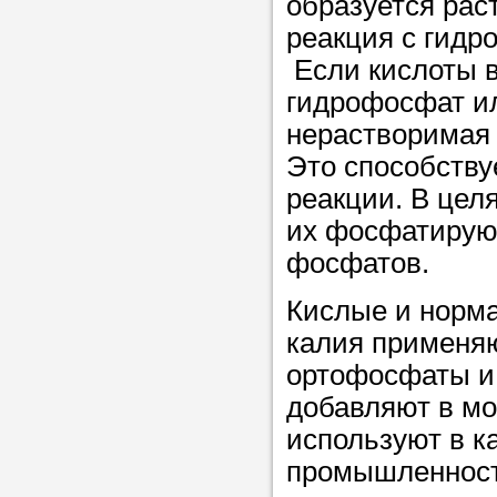
образуется ра
реакция с гидр
Если кислоты в
гидрофосфат и
нерастворимая 
Это способств
реакции. В цел
их фосфатирую
фосфатов.
Кислые и норм
калия применяю
ортофосфаты и 
добавляют в м
используют в к
промышленност