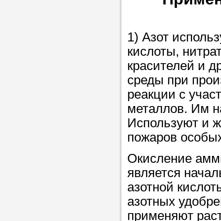
Прислушайте
советам, что
репетитора б
1) Азот исполь
кислоты, нитра
Совет 1.
Чтоб
красителей и д
упростить про
среды при прои
достаточно л
реакции с учас
нам, и операт
металлов. Им н
репетитора, к
Используют и ж
максимально 
пожаров особых
ваши требова
Окисление амми
является начал
Мы подб
азотной кислот
репетитор
азотных удобре
применяют раст