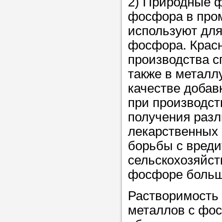
2) Природные 
в течение
фосфора в про
используют для
фосфора. Крас
производства с
Прислушайте
также в металл
советам, что
качестве добав
репетитора б
при производст
получения разл
Совет 3.
Вопр
лекарственных 
сложившемус
борьбы с вреди
студент-реп
сельскохозяйст
хорошо справ
фосфоре больш
задачей. Он 
цена ниже, и 
Растворимость 
найдет общий
металлов с фос
учеником.