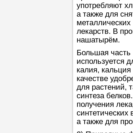
употребляют хл
а также для сн
Прислушайте
металлических 
советам, что
лекарств. В пр
репетитора б
нашатырём.
Совет 2.
Если
Большая часть 
заявку на под
используется д
то в поле «в
калия, кальция
укажите как 
качестве удобр
подробностей
для растений, 
чтобы мы мог
синтеза белков
самого подх
получения лека
репетитора.
синтетических 
а также для про
Мы найде