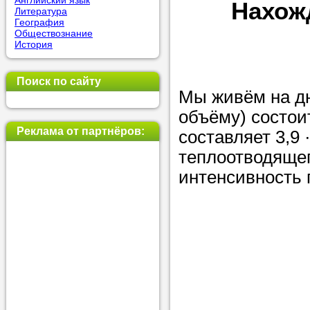
Английский язык
Нахож
Литература
позвоните на
География
Обществознание
репетитора, у
История
пожелания.
Поиск по сайту
Или найдите 
Мы живём на дн
нашей базе с
объёму) состои
используя фи
Реклама от партнёров:
составляет 3,9 
теплоотводящег
интенсивность 
Получите
консульт
телефону
Мы всегда ра